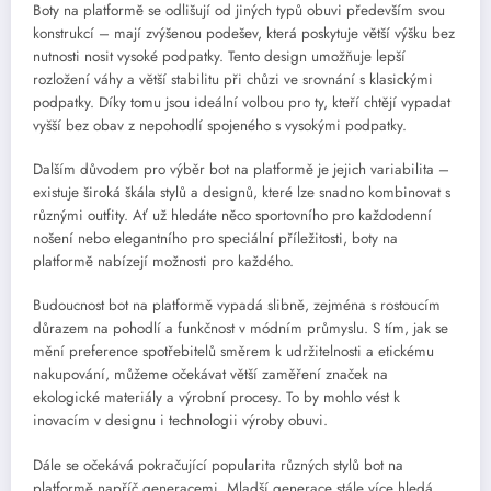
Boty na platformě se odlišují od jiných typů obuvi především svou
konstrukcí – mají zvýšenou podešev, která poskytuje větší výšku bez
nutnosti nosit vysoké podpatky. Tento design umožňuje lepší
rozložení váhy a větší stabilitu při chůzi ve srovnání s klasickými
podpatky. Díky tomu jsou ideální volbou pro ty, kteří chtějí vypadat
vyšší bez obav z nepohodlí spojeného s vysokými podpatky.
Dalším důvodem pro výběr bot na platformě je jejich variabilita –
existuje široká škála stylů a designů, které lze snadno kombinovat s
různými outfity. Ať už hledáte něco sportovního pro každodenní
nošení nebo elegantního pro speciální příležitosti, boty na
platformě nabízejí možnosti pro každého.
Budoucnost bot na platformě vypadá slibně, zejména s rostoucím
důrazem na pohodlí a funkčnost v módním průmyslu. S tím, jak se
mění preference spotřebitelů směrem k udržitelnosti a etickému
nakupování, můžeme očekávat větší zaměření značek na
ekologické materiály a výrobní procesy. To by mohlo vést k
inovacím v designu i technologii výroby obuvi.
Dále se očekává pokračující popularita různých stylů bot na
platformě napříč generacemi. Mladší generace stále více hledá