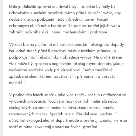
Dále je důležité správně skladovat boty – ideálně by měly být
uchovávány v suchém prostředí mimo přímé sluneční světlo, aby
nedošlo k jejich poškození nebo vyblednutí barev. Použití
ochranných obalů nebo krabic může pomoci udržet jejich tvar a
zabránit poškrábání či jinému mechanickému poškození.
Výroba bot na platformě má své ekonomické i ekologické dopady.
Na jedné straně přináší pracovní místa v textilním průmyslu a
podporuje místní ekonomiky v oblastech výroby. Na druhé straně
však může být spojena s negativními ekologickými dopady, jako je
nadměrná spotřeba vody při výrobě textilií nebo znečištění
způsobené chemikáliemi používanými při barvení a úpravách
materiálů.
V posledních letech se však stále více značek snaží o udržitelnost ve
výrobních procesech. Používání recyklovaných materiálů nebo
ekologických výrobních metod se stává standardem u mnoha
renomovaných značek. Spotřebitelé si čím dál více uvědomují
důležitost ekologického přístupu k módě a preferují značky, které se
snaží minimalizovat svůj dopad na životní prostředí.