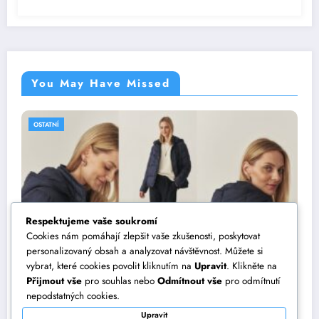
You May Have Missed
OSTATNÍ
Respektujeme vaše soukromí
Cookies nám pomáhají zlepšit vaše zkušenosti, poskytovat
personalizovaný obsah a analyzovat návštěvnost. Můžete si
vybrat, které cookies povolit kliknutím na
Upravit
. Klikněte na
Přijmout vše
pro souhlas nebo
Odmítnout vše
pro odmítnutí
Jak vytvořit dokonalý outfit? Vsaďte na
nepodstatných cookies.
dámské bundy TATUUM
Upravit