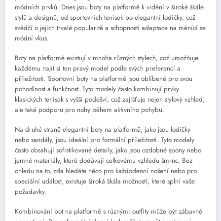
módních prvků. Dnes jsou boty na platformě k vidění v široké škále
stylů a designů, od sportovních tenisek po elegantní lodičky, což
svědčí o jejich trvalé popularitě a schopnosti adaptace na měnící se
módní vkus.
Boty na platformě existují v mnoha různých stylech, což umožňuje
každému najít si ten pravý model podle svých preferencí a
příležitosti. Sportovní boty na platformě jsou oblíbené pro svou
pohodlnost a funkčnost. Tyto modely často kombinují prvky
klasických tenisek s vyšší podešví, což zajišťuje nejen stylový vzhled,
ale také podporu pro nohy během aktivního pohybu.
Na druhé straně elegantní boty na platformě, jako jsou lodičky
nebo sandály, jsou ideální pro formální příležitosti. Tyto modely
často obsahují sofistikované detaily, jako jsou ozdobné spony nebo
jemné materiály, které dodávají celkovému vzhledu šmrnc. Bez
ohledu na to, zda hledáte něco pro každodenní nošení nebo pro
speciální událost, existuje široká škála možností, které splní vaše
požadavky.
Kombinování bot na platformě s různými outfity může být zábavné