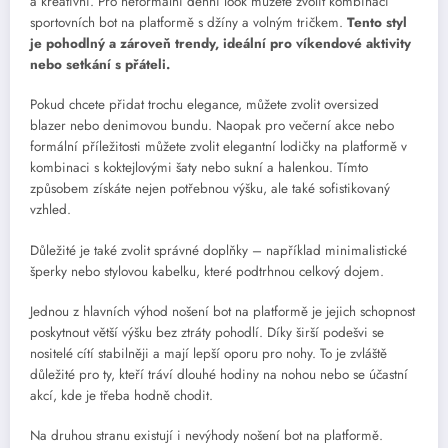
a kreativní. Pro neformální denní look můžete zvolit kombinaci
sportovních bot na platformě s džíny a volným tričkem.
Tento styl
je pohodlný a zároveň trendy, ideální pro víkendové aktivity
nebo setkání s přáteli.
Pokud chcete přidat trochu elegance, můžete zvolit oversized
blazer nebo denimovou bundu. Naopak pro večerní akce nebo
formální příležitosti můžete zvolit elegantní lodičky na platformě v
kombinaci s koktejlovými šaty nebo sukní a halenkou. Tímto
způsobem získáte nejen potřebnou výšku, ale také sofistikovaný
vzhled.
Důležité je také zvolit správné doplňky – například minimalistické
šperky nebo stylovou kabelku, které podtrhnou celkový dojem.
Jednou z hlavních výhod nošení bot na platformě je jejich schopnost
poskytnout větší výšku bez ztráty pohodlí. Díky širší podešvi se
nositelé cítí stabilněji a mají lepší oporu pro nohy. To je zvláště
důležité pro ty, kteří tráví dlouhé hodiny na nohou nebo se účastní
akcí, kde je třeba hodně chodit.
Na druhou stranu existují i nevýhody nošení bot na platformě.