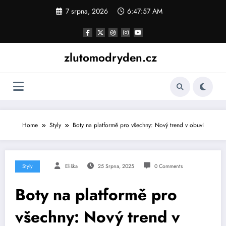
Skip
7 srpna, 2026
6:47:57 AM
to
content
zlutomodryden.cz
Home
Styly
Boty na platformě pro všechny: Nový trend v obuvi
Styly
Eliška
25 Srpna, 2025
0 Comments
Boty na platformě pro
všechny: Nový trend v