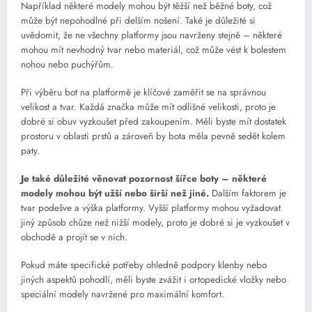
Například některé modely mohou být těžší než běžné boty, což
může být nepohodlné při delším nošení. Také je důležité si
uvědomit, že ne všechny platformy jsou navrženy stejně – některé
mohou mít nevhodný tvar nebo materiál, což může vést k bolestem
nohou nebo puchýřům.
Při výběru bot na platformě je klíčové zaměřit se na správnou
velikost a tvar. Každá značka může mít odlišné velikosti, proto je
dobré si obuv vyzkoušet před zakoupením. Měli byste mít dostatek
prostoru v oblasti prstů a zároveň by bota měla pevně sedět kolem
paty.
Je také důležité věnovat pozornost šířce boty – některé
modely mohou být užší nebo širší než jiné.
Dalším faktorem je
tvar podešve a výška platformy. Vyšší platformy mohou vyžadovat
jiný způsob chůze než nižší modely, proto je dobré si je vyzkoušet v
obchodě a projít se v nich.
Pokud máte specifické potřeby ohledně podpory klenby nebo
jiných aspektů pohodlí, měli byste zvážit i ortopedické vložky nebo
speciální modely navržené pro maximální komfort.