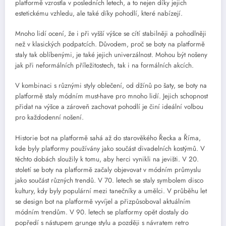
platformě vzrostla v posledních letech, a to nejen díky jejich
estetickému vzhledu, ale také díky pohodlí, které nabízejí.
Mnoho lidí ocení, že i při vyšší výšce se cítí stabilněji a pohodlněji
než v klasických podpatcích. Důvodem, proč se boty na platformě
staly tak oblíbenými, je také jejich univerzálnost. Mohou být nošeny
jak při neformálních příležitostech, tak i na formálních akcích.
V kombinaci s různými styly oblečení, od džínů po šaty, se boty na
platformě staly módním must-have pro mnoho lidí. Jejich schopnost
přidat na výšce a zároveň zachovat pohodlí je činí ideální volbou
pro každodenní nošení.
Historie bot na platformě sahá až do starověkého Řecka a Říma,
kde byly platformy používány jako součást divadelních kostýmů. V
těchto dobách sloužily k tomu, aby herci vynikli na jevišti. V 20.
století se boty na platformě začaly objevovat v módním průmyslu
jako součást různých trendů. V 70. letech se staly symbolem disco
kultury, kdy byly populární mezi tanečníky a umělci. V průběhu let
se design bot na platformě vyvíjel a přizpůsoboval aktuálním
módním trendům. V 90. letech se platformy opět dostaly do
popředí s nástupem grunge stylu a později s návratem retro