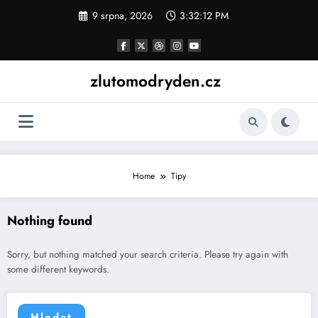
Skip
9 srpna, 2026
3:32:12 PM
to
content
zlutomodryden.cz
Home
Tipy
Nothing found
Sorry, but nothing matched your search criteria. Please try again with
some different keywords.
Hledat