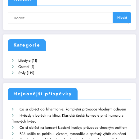
Kategorie
Lifestyle
(11)
Ostatní
(1)
Styly
(119)
Nejnovější příspěvky
Co si obléct do filharmonie: kompletní průvodce vhodným oděvem
Hvězdy v botách na klínu: Klasická česká komedie plná humoru a
filmových hvězd
Co si obléct na koncert klasické hudby: průvodce vhodným outfitem
Bílá košile na pohřbu: význam, symbolika a správný výběr oblečení