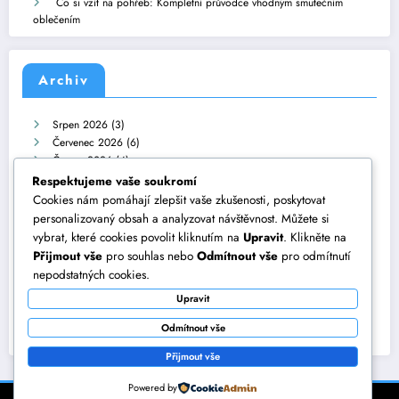
Co si vzít na pohřeb: Kompletní průvodce vhodným smutečním
oblečením
Archiv
Srpen 2026
(3)
Červenec 2026
(6)
Červen 2026
(4)
Květen 2026
(11)
Respektujeme vaše soukromí
Duben 2026
(9)
Cookies nám pomáhají zlepšit vaše zkušenosti, poskytovat
Březen 2026
(11)
personalizovaný obsah a analyzovat návštěvnost. Můžete si
Únor 2026
(9)
vybrat, které cookies povolit kliknutím na
Upravit
. Klikněte na
Leden 2026
(10)
Přijmout vše
pro souhlas nebo
Odmítnout vše
pro odmítnutí
Prosinec 2025
(11)
nepodstatných cookies.
Listopad 2025
(9)
Upravit
Říjen 2025
(11)
Září 2025
(9)
Odmítnout vše
Srpen 2025
(28)
Přijmout vše
Powered by