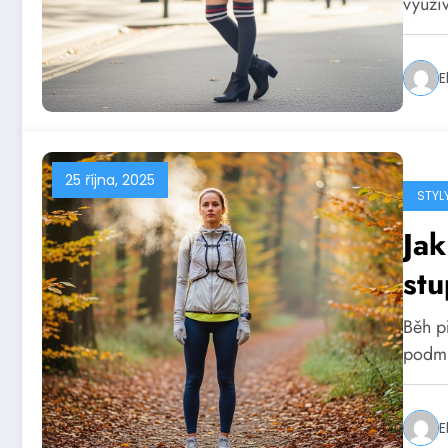
využí
E
25 října, 2025
STYL
Jak
stu
Běh př
podmí
E