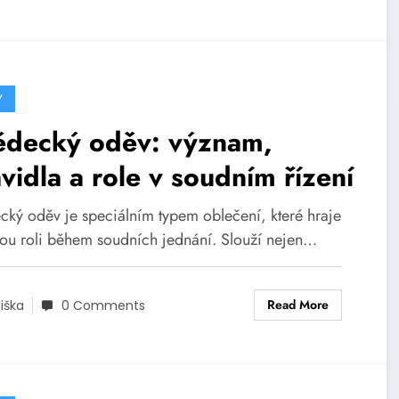
Y
ědecký oděv: význam,
vidla a role v soudním řízení
cký oděv je speciálním typem oblečení, které hraje
vou roli během soudních jednání. Slouží nejen…
Read More
liška
0 Comments