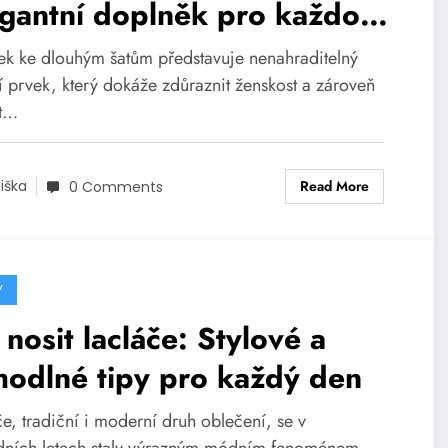
gantní doplněk pro každou
olečenskou událost
ek ke dlouhým šatům představuje nenahraditelný
 prvek, který dokáže zdůraznit ženskost a zároveň
it…
Read More
liška
0 Comments
Y
 nosit lacláče: Stylové a
odlné tipy pro každý den
e, tradiční i moderní druh oblečení, se v