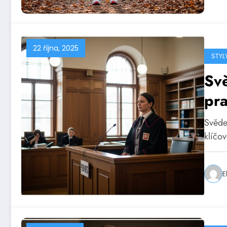
22 října, 2025
STYL
Sv
pra
Svěde
klíčo
E