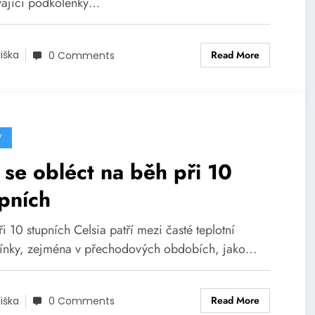
vající podkolenky…
Read More
liška
0 Comments
Y
 se obléct na běh při 10
pních
i 10 stupních Celsia patří mezi časté teplotní
nky, zejména v přechodových obdobích, jako…
Read More
liška
0 Comments