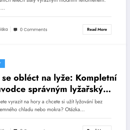
dních letech staly výrazným módním fenoménem.
d…
Read More
liška
0 Comments
Y
 se obléct na lyže: Kompletní
ůvodce správným lyžařským
lečením
ete vyrazit na hory a chcete si užít lyžování bez
jemného chladu nebo mokra? Otázka…