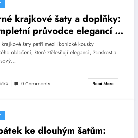
Y
né krajkové šaty a doplňky:
pletní průvodce elegancí a
lem
 krajkové šaty patří mezi ikonické kousky
ého oblečení, které ztělesňují eleganci, ženskost a
asový…
Read More
liška
0 Comments
Y
bátek ke dlouhým šatům: