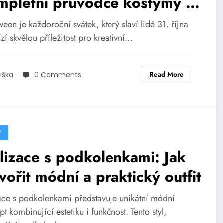
mpletní průvodce kostýmy a
evleky
een je každoroční svátek, který slaví lidé 31. října
zí skvělou příležitost pro kreativní…
Read More
liška
0 Comments
Y
lizace s podkolenkami: Jak
vořit módní a praktický outfit
zace s podkolenkami představuje unikátní módní
t kombinující estetiku i funkčnost. Tento styl,