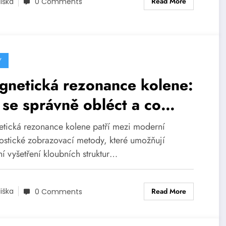
Read More
liška
0 Comments
Y
gnetická rezonance kolene:
 se správně obléct a co
ekávat během vyšetření
tická rezonance kolene patří mezi moderní
ostické zobrazovací metody, které umožňují
ní vyšetření kloubních struktur…
Read More
liška
0 Comments