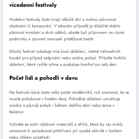
vícedenní festivaly
Hudební festivaly často trvají několik dní a mohou zahrnovat
ubytování či kempování. V takovém případě je důležité dobře
plánovat množství a druh oděvů, abyste byli připraveni na různé
podmínky a zároveň nemuseli přetěžovat batoh.
Dlouhý festival vyžaduje více kusů oblečení, včetně náhradních
kousků pro případ zašpinění nebo změny počasí. Přibalte funkční
oblečení, které rychle schne a poskytuje komfort po celý den.
Počet lidí a pohodlí v davu
Na festivalu bývá často velký počet návštěvníků, což znamená, že se
musíte pohybovat v hustém davy. Pohodlné oblečení umožňuje
snadný a plynulý pohyb i během delšího stání nebo tance v
tlačenici.
Vyhněte se svým výběrem materiálů a střihů, které by vás mohly
omezovat či způsobovat přehřívání při vysoké aktivitě v horkém
nebo vlhkém prostředí.