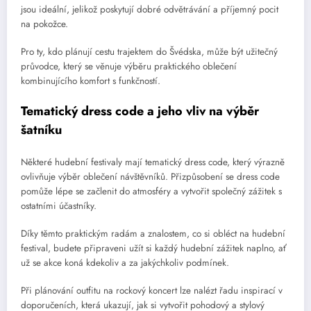
jsou ideální, jelikož poskytují dobré odvětrávání a příjemný pocit
na pokožce.
Pro ty, kdo plánují cestu trajektem do Švédska, může být užitečný
průvodce, který se věnuje výběru praktického oblečení
kombinujícího komfort s funkčností.
Tematický dress code a jeho vliv na výběr
šatníku
Některé hudební festivaly mají tematický dress code, který výrazně
ovlivňuje výběr oblečení návštěvníků. Přizpůsobení se dress code
pomůže lépe se začlenit do atmosféry a vytvořit společný zážitek s
ostatními účastníky.
Díky těmto praktickým radám a znalostem, co si obléct na hudební
festival, budete připraveni užít si každý hudební zážitek naplno, ať
už se akce koná kdekoliv a za jakýchkoliv podmínek.
Při plánování outfitu na rockový koncert lze nalézt řadu inspirací v
doporučeních, která ukazují, jak si vytvořit pohodový a stylový