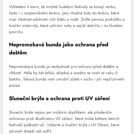
Vzhledem k tomu, že mnohé hudební festivaly se konají venku,
často i v nezpevněném terénu, jsou vhodné boty do terénu, které
mají vlastnost odolnosti vůči blátu a vodě. Zvolte pevnou podrážku a
kvalitní materiály, které ochrání nohy a zajistí stabilitu i na kluzkém
povrchu.
Nepromokavá bunda jako ochrana před
deštěm
Nepromokavá bunda je nezbytností pro ochranu před deštěm a
vlhkostí. Měla by být lehká, skladná a snadno se nosit ve vaku či
batohu. Taková bunda vám umožní zůstat v suchu i při nepříznivém
počasí.
Sluneční brýle a ochrana proti UV záření
Sluneční brýle nejsou jen módním doplňkem, ale především
ochranou proti škodlivému UV záření, které může během letních
festivalů poškodit oči. Vyberte si kvalitní brýle s UV filtrem, které
zároveň doladí váš outfit.