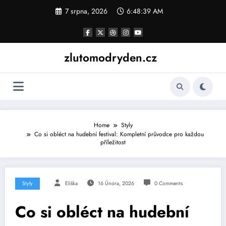
Skip
7 srpna, 2026
6:48:40 AM
to
content
zlutomodryden.cz
Home
Styly
Co si obléct na hudební festival: Kompletní průvodce pro každou
příležitost
Styly
Eliška
16 Února, 2026
0 Comments
Co si obléct na hudební