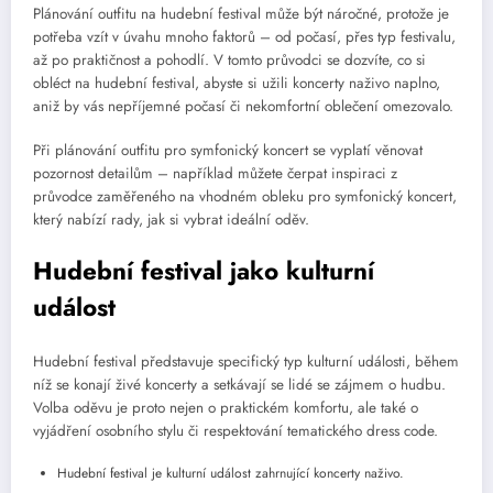
Plánování outfitu na hudební festival může být náročné, protože je
potřeba vzít v úvahu mnoho faktorů – od počasí, přes typ festivalu,
až po praktičnost a pohodlí. V tomto průvodci se dozvíte, co si
obléct na hudební festival, abyste si užili koncerty naživo naplno,
aniž by vás nepříjemné počasí či nekomfortní oblečení omezovalo.
Při plánování outfitu pro symfonický koncert se vyplatí věnovat
pozornost detailům – například můžete čerpat inspiraci z
průvodce zaměřeného na vhodném obleku pro symfonický koncert,
který nabízí rady, jak si vybrat ideální oděv.
Hudební festival jako kulturní
událost
Hudební festival představuje specifický typ kulturní události, během
níž se konají živé koncerty a setkávají se lidé se zájmem o hudbu.
Volba oděvu je proto nejen o praktickém komfortu, ale také o
vyjádření osobního stylu či respektování tematického dress code.
Hudební festival je kulturní událost zahrnující koncerty naživo.