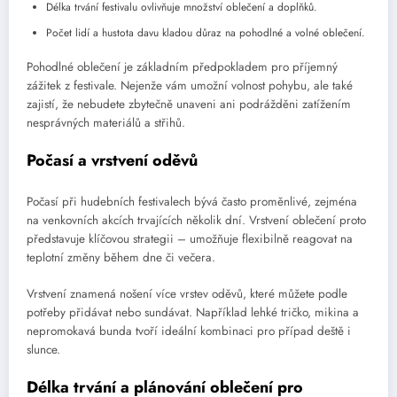
Délka trvání festivalu ovlivňuje množství oblečení a doplňků.
Počet lidí a hustota davu kladou důraz na pohodlné a volné oblečení.
Pohodlné oblečení je základním předpokladem pro příjemný
zážitek z festivale. Nejenže vám umožní volnost pohybu, ale také
zajistí, že nebudete zbytečně unaveni ani podrážděni zatížením
nesprávných materiálů a střihů.
Počasí a vrstvení oděvů
Počasí při hudebních festivalech bývá často proměnlivé, zejména
na venkovních akcích trvajících několik dní. Vrstvení oblečení proto
představuje klíčovou strategii – umožňuje flexibilně reagovat na
teplotní změny během dne či večera.
Vrstvení znamená nošení více vrstev oděvů, které můžete podle
potřeby přidávat nebo sundávat. Například lehké tričko, mikina a
nepromokavá bunda tvoří ideální kombinaci pro případ deště i
slunce.
Délka trvání a plánování oblečení pro