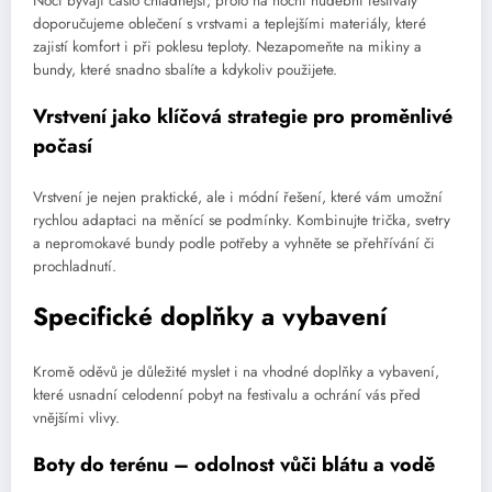
Noci bývají často chladnější, proto na noční hudební festivaly
doporučujeme oblečení s vrstvami a teplejšími materiály, které
zajistí komfort i při poklesu teploty. Nezapomeňte na mikiny a
bundy, které snadno sbalíte a kdykoliv použijete.
Vrstvení jako klíčová strategie pro proměnlivé
počasí
Vrstvení je nejen praktické, ale i módní řešení, které vám umožní
rychlou adaptaci na měnící se podmínky. Kombinujte trička, svetry
a nepromokavé bundy podle potřeby a vyhněte se přehřívání či
prochladnutí.
Specifické doplňky a vybavení
Kromě oděvů je důležité myslet i na vhodné doplňky a vybavení,
které usnadní celodenní pobyt na festivalu a ochrání vás před
vnějšími vlivy.
Boty do terénu – odolnost vůči blátu a vodě