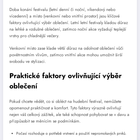
Doba konání festivalu (letní denní či noční, víkendový nebo
vícedenní) a místo (venkovní nebo vnitřní prostor) jsou klíčové
faktory ovlivňující výběr oblečení. Letní letní festivaly kladou důraz
na lehké a vzdušné oblečení, zatímco noční akce vyžadují teplejší
vrstvy pro chladnější večery.
Venkovní místo zase klade větší důraz na odolnost oblečení vůči
povětrnostním vlivům, zatímco vnitřní akce mohou umožnit širší
svobodu ve stylizaci.
Praktické faktory ovlivňující výběr
oblečení
Pokud chcete vědět, co si obléct na hudební festival, nemůžete
opomenout praktičnost a komfort. Tyto faktory výrazně ovlivňují
nejen váš celkový zážitek, ale také schopnost pohybovat se v davu a
přizpůsobit se měnícím se podmínkám.
Počasí rozhoduje o potřebě vrstvení a použití nepromokavých prvků.