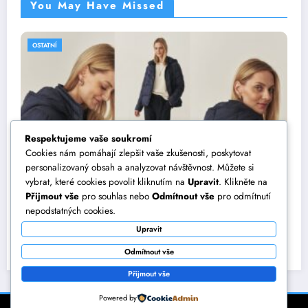
You May Have Missed
OSTATNÍ
Respektujeme vaše soukromí
Cookies nám pomáhají zlepšit vaše zkušenosti, poskytovat
personalizovaný obsah a analyzovat návštěvnost. Můžete si
vybrat, které cookies povolit kliknutím na
Upravit
. Klikněte na
Přijmout vše
pro souhlas nebo
Odmítnout vše
pro odmítnutí
Jak vytvořit dokonalý outfit? Vsaďte na
nepodstatných cookies.
dámské bundy TATUUM
Upravit
22 září, 2025
Eliška
Odmítnout vše
Přijmout vše
Powered by