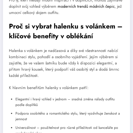
Pro ty, kteří hledají módní inspiraci i v doplňcích, mohou zajímavě
doplnit svůj vzhled výběrem
moderních trendů módních čepic
, jež
umocní celkový dojem outfitu.
Proč si vybrat halenku s volánkem –
klíčové benefity v oblékání
Halenka s volánkem je nadčasová a díky své všestrannosti nabízí
kombinaci stylu, pohodlí a osobního vyjádření. Jejím výběrem si
zajistíte, že ve vašem šatníku bude vždy k dispozici elegantní, a
přitom hravý kousek, který podpoří váš osobitý styl a dodá šmrnc
každé příležitosti.
K hlavním benefitům halenky s volánkem patří:
Elegantní i hravý vzhled v jednom – snadná změna nálady outfitu
podle doplňků
Podpora osobitého a romantického stylu, který vyzdvihuje ženskost a
jemnost
Univerzálnost – použitelnost pro různé příležitosti od kanceláře po