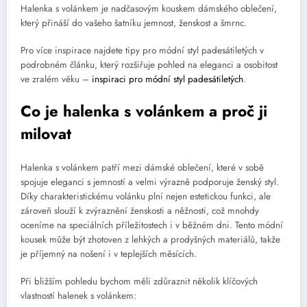
Halenka s volánkem je nadčasovým kouskem dámského oblečení,
který přináší do vašeho šatníku jemnost, ženskost a šmrnc.
Pro více inspirace najdete tipy pro módní styl padesátiletých v
podrobném článku, který rozšiřuje pohled na eleganci a osobitost
ve zralém věku –
inspiraci pro módní styl padesátiletých
.
Co je halenka s volánkem a proč ji
milovat
Halenka s volánkem patří mezi dámské oblečení, které v sobě
spojuje eleganci s jemností a velmi výrazně podporuje ženský styl.
Díky charakteristickému volánku plní nejen estetickou funkci, ale
zároveň slouží k zvýraznění ženskosti a něžnosti, což mnohdy
oceníme na speciálních příležitostech i v běžném dni. Tento módní
kousek může být zhotoven z lehkých a prodyšných materiálů, takže
je příjemný na nošení i v teplejších měsících.
Při bližším pohledu bychom měli zdůraznit několik klíčových
vlastností halenek s volánkem: