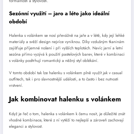
formálností a stylovostí.
Sezónní využití – jaro a léto jako ideální
období
Halenka s volánkem se nosí převážně na jaře a v létě, kdy její lehké
materiály a svěží design nejvíce vyniknou. Díky vzdušným tkaninám
zajišťuje příjemné nošení i při vyšších teplotách. Navíc jarní a letní
sezóna přímo vyzývá k použití pastelových barev, které v kombinaci
s volánky podtrhují romantický a něžný styl oblékání.
V tomto období tak lze halenku s volánkem plně využít jak v casual
outfitech, tak i pro slavnostnější události, a to často i bez nutnosti
vrstvení.
Jak kombinovat halenku s volánkem
Když je řeč o tom, halenka s volánkem k čemu nosit, je důležité znát
vhodné kombinace, které z ní vytěží to nejlepší a zároveň zachovají
eleganci a stylovost.