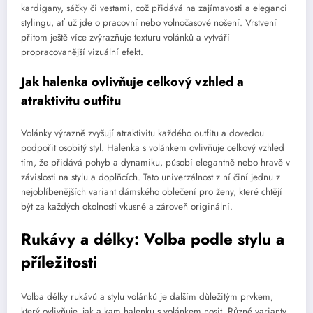
kardigany, sáčky či vestami, což přidává na zajímavosti a eleganci
stylingu, ať už jde o pracovní nebo volnočasové nošení. Vrstvení
přitom ještě více zvýrazňuje texturu volánků a vytváří
propracovanější vizuální efekt.
Jak halenka ovlivňuje celkový vzhled a
atraktivitu outfitu
Volánky výrazně zvyšují atraktivitu každého outfitu a dovedou
podpořit osobitý styl. Halenka s volánkem ovlivňuje celkový vzhled
tím, že přidává pohyb a dynamiku, působí elegantně nebo hravě v
závislosti na stylu a doplňcích. Tato univerzálnost z ní činí jednu z
nejoblíbenějších variant dámského oblečení pro ženy, které chtějí
být za každých okolností vkusné a zároveň originální.
Rukávy a délky: Volba podle stylu a
příležitosti
Volba délky rukávů a stylu volánků je dalším důležitým prvkem,
který ovlivňuje, jak a kam halenku s volánkem nosit. Různé varianty