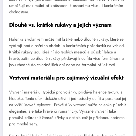
umožňují maximální přizpůsobení k osobnímu vkusu i konkrétním
okolnostem.
Dlouhé vs. krátké rukávy a jejich význam
Halenka s volánkem může mít krátké nebo dlouhé rukávy, které se
vybírají podle ročního období a konkrétních požadavků na vzhled.
Krátké rukávy jsou ideální do teplých měsíců a působí lehce a
hravě, zatímco dlouhé rukávy přidávají k outfitu více formálnosti a
jsou vhodné do chladnějších dní nebo na formální příležitosti.
Vrstvení materiálu pro zajímavý vizuální efekt
Vrstvení materiálu, typické pro volánky, přidává halence texturu a
hloubku. Tento efekt dokáže oživit i jednoduchý outfit a posunout jej
na vyšší úroveň stylovosti. Právě díky vrstvení může halenka působit
elegantně, ale také hravě či romanticky. Výrazné vrstvení také
pomáhá zdůraznit ženské křivky a dekolt, což je přidanou hodnotou
pro mnohé ženy.