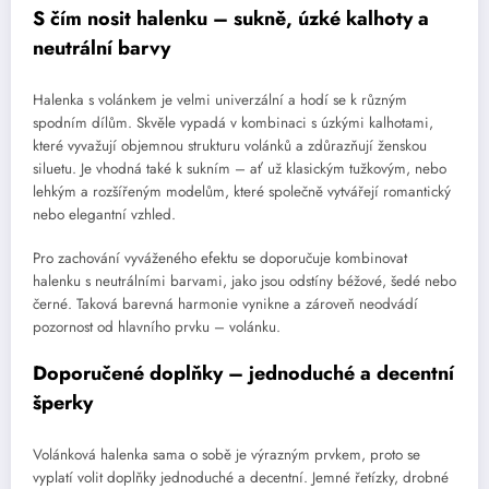
S čím nosit halenku – sukně, úzké kalhoty a
neutrální barvy
Halenka s volánkem je velmi univerzální a hodí se k různým
spodním dílům. Skvěle vypadá v kombinaci s úzkými kalhotami,
které vyvažují objemnou strukturu volánků a zdůrazňují ženskou
siluetu. Je vhodná také k sukním – ať už klasickým tužkovým, nebo
lehkým a rozšířeným modelům, které společně vytvářejí romantický
nebo elegantní vzhled.
Pro zachování vyváženého efektu se doporučuje kombinovat
halenku s neutrálními barvami, jako jsou odstíny béžové, šedé nebo
černé. Taková barevná harmonie vynikne a zároveň neodvádí
pozornost od hlavního prvku – volánku.
Doporučené doplňky – jednoduché a decentní
šperky
Volánková halenka sama o sobě je výrazným prvkem, proto se
vyplatí volit doplňky jednoduché a decentní. Jemné řetízky, drobné