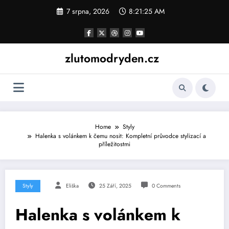
Skip
7 srpna, 2026
8:21:26 AM
to
content
zlutomodryden.cz
Home
Styly
Halenka s volánkem k čemu nosit: Kompletní průvodce stylizací a
příležitostmi
Styly
Eliška
25 Září, 2025
0 Comments
Halenka s volánkem k