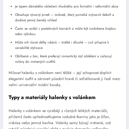
Je typem dámského oblečení vhodného pro formální i neformální akce
Obsahuje výrazný prvek – volánek, který pomáhá zvýraznit dekolt a
dodává jemný ženský vzhled
Často se vyrábí v pastelových barvách a může být ozdobena krajkou
nebo výšivkou
Může mít různé délky rukávů – krátké i dlouhé – což přispívá k
variabilitě stylizace
Oblíbená u žen, které preferují romantický styl oblékání a zařazují
volány do vrstvených outfitů
Milovat halenku s volánkem není těžké – její schopnost doplnit
elegantní outfit a zároveň působit hravě či sofistikovaně ji řadí mezi
velmi univerzální módní kousky.
Typy a materiály halenky s volánkem
Halenky s volánkem se vyrábějí z různých lehkých materiálů,
přičemž často upřednostňujeme vzdušné tkaniny jako je šifon,
viskóza nebo jemná bavlna. Volánky samy bývají vrstvené, což
vytváří působivý vizuální efekt a zvyšuje dynamiku celkového