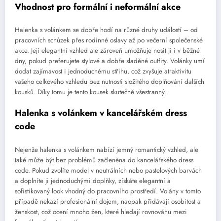
Vhodnost pro formální i neformální akce
Halenka s volánkem se dobře hodí na různé druhy událostí – od
pracovních schůzek přes rodinné oslavy až po večerní společenské
akce. Její elegantní vzhled ale zároveň umožňuje nosit ji i v běžné
dny, pokud preferujete stylové a dobře sladěné outfity. Volánky umí
dodat zajímavost i jednoduchému střihu, což zvyšuje atraktivitu
vašeho celkového vzhledu bez nutnosti složitého doplňování dalších
kousků. Díky tomu je tento kousek skutečně všestranný.
Halenka s volánkem v kancelářském dress
code
Nejenže halenka s volánkem nabízí jemný romantický vzhled, ale
také může být bez problémů začleněna do kancelářského dress
code. Pokud zvolíte model v neutrálních nebo pastelových barvách
a doplníte ji jednoduchými doplňky, získáte elegantní a
sofistikovaný look vhodný do pracovního prostředí. Volány v tomto
případě nekazí profesionální dojem, naopak přidávají osobitost a
ženskost, což ocení mnoho žen, které hledají rovnováhu mezi