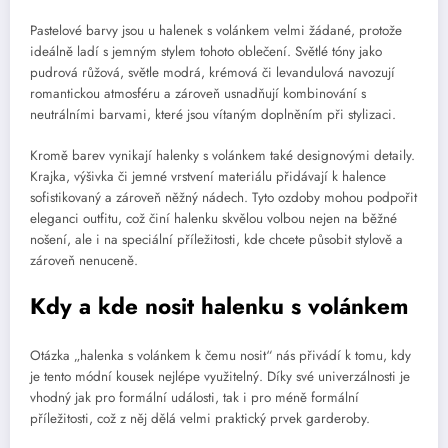
Pastelové barvy jsou u halenek s volánkem velmi žádané, protože
ideálně ladí s jemným stylem tohoto oblečení. Světlé tóny jako
pudrová růžová, světle modrá, krémová či levandulová navozují
romantickou atmosféru a zároveň usnadňují kombinování s
neutrálními barvami, které jsou vítaným doplněním při stylizaci.
Kromě barev vynikají halenky s volánkem také designovými detaily.
Krajka, výšivka či jemné vrstvení materiálu přidávají k halence
sofistikovaný a zároveň něžný nádech. Tyto ozdoby mohou podpořit
eleganci outfitu, což činí halenku skvělou volbou nejen na běžné
nošení, ale i na speciální příležitosti, kde chcete působit stylově a
zároveň nenuceně.
Kdy a kde nosit halenku s volánkem
Otázka „halenka s volánkem k čemu nosit“ nás přivádí k tomu, kdy
je tento módní kousek nejlépe využitelný. Díky své univerzálnosti je
vhodný jak pro formální události, tak i pro méně formální
příležitosti, což z něj dělá velmi praktický prvek garderoby.