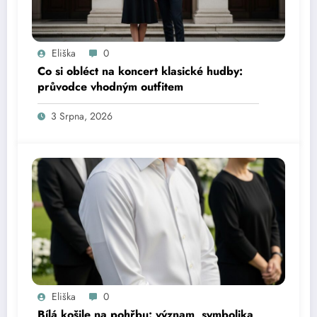
Eliška
0
Co si obléct na koncert klasické hudby:
průvodce vhodným outfitem
3 Srpna, 2026
Eliška
0
Bílá košile na pohřbu: význam, symbolika