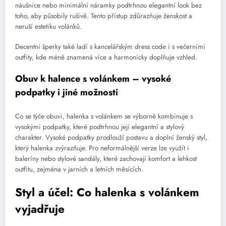
náušnice nebo minimální náramky podtrhnou elegantní look bez
toho, aby působily rušivě. Tento přístup zdůrazňuje ženskost a
neruší estetiku volánků.
Decentní šperky také ladí s kancelářským dress code i s večerními
outfity, kde méně znamená více a harmonicky doplňuje vzhled.
Obuv k halence s volánkem – vysoké
podpatky i jiné možnosti
Co se týče obuvi, halenka s volánkem se výborně kombinuje s
vysokými podpatky, které podtrhnou její elegantní a stylový
charakter. Vysoké podpatky prodlouží postavu a doplní ženský styl,
který halenka zvýrazňuje. Pro neformálnější verze lze využít i
baleríny nebo stylové sandály, které zachovají komfort a lehkost
outfitu, zejména v jarních a letních měsících.
Styl a účel: Co halenka s volánkem
vyjadřuje