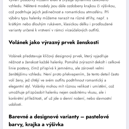
vzhledu. Některé modely jsou dále ozdobeny krajkou či výšivkou,
což podtrhuje jejich jedinečnost a romantickou atmosféru. Při
výběru typu halenky můžeme narazit na různé střihy, např. s
krátkým nebo dlouhým rukávem, klasickou délku i prodloužené
varianty určené k vrstvení v rámci víceúčelových outfitů.
Volánek jako výrazný prvek ženskosti
Volánek představuje klíčový designový prvek, který vyjadřuje
něžnost a ženskost každé halenky. Pomáhá zvýraznit dekolt i celkové
linie postavy, čímž přispívá k jemnému, ale zároveň velmi
ženštějšímu vzhledu. Není proto překvapením, že tento detail často
volí ženy, jež chtějí ve svém outfitu podtrhnout romantický a
elegantní styl. Volánky mohou mít různou velikost i umístění, což
umožňuje přizpůsobit halenku nejen osobitému vkusu, ale i
konkrétní příležitosti, ať už jde o denní nošení, nebo slavnostní
události.
Barevné a designové varianty – pastelové
barvy, krajka a výšivka