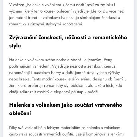
V otázce „halenka s volánkem k čemu nosit“ stojí za zmínku i
význam, který tento kousek oblečení vyjadřuje. Jde totiž o více než
jen módní trend – volánková halenka je símbolojem ženskosti a
romantiky s různými stylovými konotacemi.
Zvýraznění ženskosti, něžnosti a romantického
stylu
Halenka s volánkem svého nositele obdařuje jemným, ženy
podtrhujícím vzhledem. Vyjadřuje něžnost a ženskost, čemuž
napomáhají i pastelové barvy a další jemné detaily jako výšivky
nebo krajka. Tento módní kousek je díky svému designu oblíbený u
žen, které preferují romantický styl oblékání, ale také u těch, kdo
chtějí zdůraznit osobitý a elegantní přístup k módě.
Halenka s volánkem jako součást vrstveného
oblečení
Díky své variabilitě a lehkým materiálům se halenka s volánkem
často stává součástí vrstvených outfitů. Lze ji kombinovat s lehkými