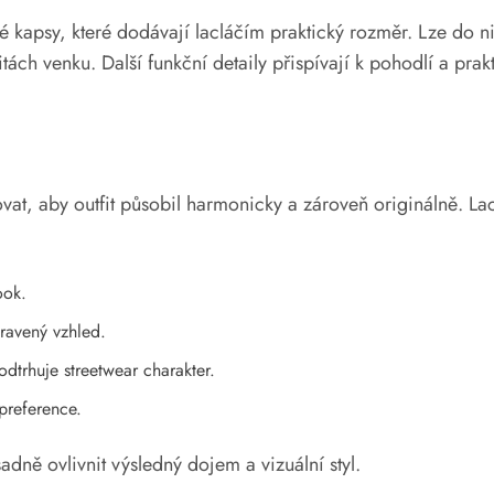
é kapsy, které dodávají lacláčím praktický rozměr. Lze do 
itách venku. Další funkční detaily přispívají k pohodlí a prak
vat, aby outfit působil harmonicky a zároveň originálně. La
ook.
pravený vzhled.
dtrhuje streetwear charakter.
preference.
ně ovlivnit výsledný dojem a vizuální styl.