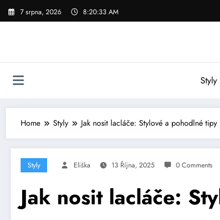
Skip
7 srpna, 2026
8:20:35 AM
to
content
Styly
Home
Styly
Jak nosit lacláče: Stylové a pohodlné tip
Styly
Eliška
13 Října, 2025
0 Comments
Jak nosit lacláče: S