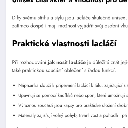
Díky svému střihu a stylu jsou lacláče skutečně unis
zatímco dospělí mají možnost vyjádřit svůj osobní vkus
Praktické vlastnosti lacláčí
Při rozhodování
jak nosit lacláče
je důležité znát jej
také praktickou součástí oblečení s řadou funkcí.
Náprsenka slouží k připevnění lacláčí k tělu, zajišťující st
Upevňují se pomocí knoflíků nebo spon, které umožňují 
Výraznou součástí jsou kapsy pro praktické uložení drobn
Materiály zajišťují volný pohyb, trvanlivost a pohodlí i př