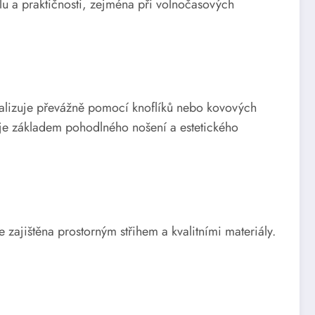
ylu a praktičnosti, zejména při volnočasových
realizuje převážně pomocí knoflíků nebo kovových
a je základem pohodlného nošení a estetického
 zajištěna prostorným střihem a kvalitními materiály.