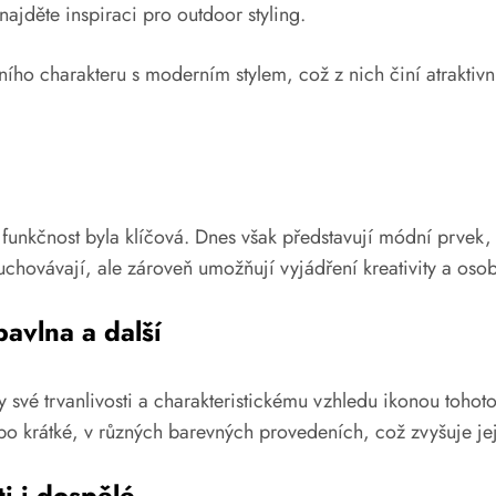
najděte inspiraci pro outdoor styling.
ního charakteru s moderním stylem, což z nich činí atraktivn
funkčnost byla klíčová. Dnes však představují módní prvek,
chovávají, ale zároveň umožňují vyjádření kreativity a osob
bavlna a další
ky své trvanlivosti a charakteristickému vzhledu ikonou toh
 krátké, v různých barevných provedeních, což zvyšuje jejic
i i dospělé