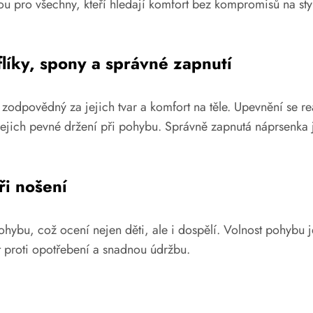
lbou pro všechny, kteří hledají komfort bez kompromisů na st
íky, spony a správné zapnutí
e zodpovědný za jejich tvar a komfort na těle. Upevnění se 
a jejich pevné držení při pohybu. Správně zapnutá náprsenk
ři nošení
hybu, což ocení nejen děti, ale i dospělí. Volnost pohybu je
t proti opotřebení a snadnou údržbu.