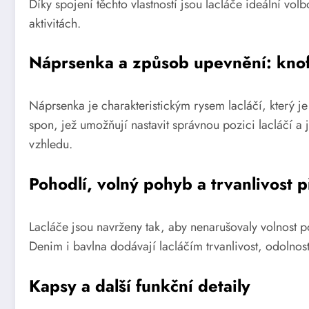
Díky spojení těchto vlastností jsou lacláče ideální vo
aktivitách.
Náprsenka a způsob upevnění: knofl
Náprsenka je charakteristickým rysem lacláčí, který j
spon, jež umožňují nastavit správnou pozici lacláčí 
vzhledu.
Pohodlí, volný pohyb a trvanlivost p
Lacláče jsou navrženy tak, aby nenarušovaly volnost po
Denim i bavlna dodávají lacláčím trvanlivost, odolnos
Kapsy a další funkční detaily