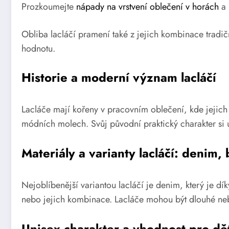
Prozkoumejte
nápady na vrstvení oblečení v horách
a 
Obliba lacláčí pramení také z jejich kombinace tradič
hodnotu.
Historie a moderní význam lacláčí
Lacláče mají kořeny v pracovním oblečení, kde jejich 
módních molech. Svůj původní praktický charakter si u
Materiály a varianty lacláčí: denim, 
Nejoblíbenější variantou lacláčí je denim, který je dí
nebo jejich kombinace. Lacláče mohou být dlouhé nebo
Unisex charakter a vhodnost pro dět