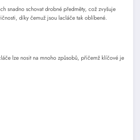
nich snadno schovat drobné předměty, což zvyšuje
tičnosti, díky čemuž jsou lacláče tak oblíbené.
cláče lze nosit na mnoho způsobů, přičemž klíčové je