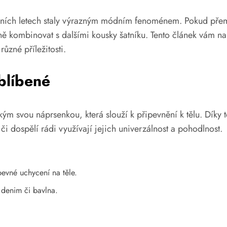
ledních letech staly výrazným módním fenoménem. Pokud pře
ktivně kombinovat s dalšími kousky šatníku. Tento článek vám 
ůzné příležitosti.
oblíbené
ým svou náprsenkou, která slouží k připevnění k tělu. Díky t
i dospělí rádi využívají jejich univerzálnost a pohodlnost.
pevné uchycení na těle.
 denim či bavlna.