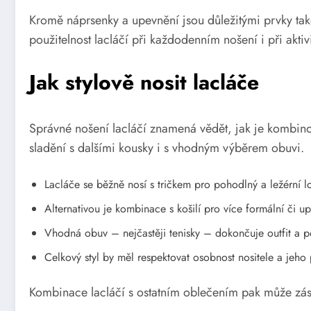
Kromě náprsenky a upevnění jsou důležitými prvky tak
použitelnost lacláčí při každodenním nošení i při aktiv
Jak stylově nosit lacláče
Správné nošení lacláčí znamená vědět, jak je kombino
sladění s dalšími kousky i s vhodným výběrem obuvi.
Lacláče se běžně nosí s tričkem pro pohodlný a ležérní l
Alternativou je kombinace s košilí pro více formální či u
Vhodná obuv – nejčastěji tenisky – dokončuje outfit a po
Celkový styl by měl respektovat osobnost nositele a jeho 
Kombinace lacláčí s ostatním oblečením pak může zásad