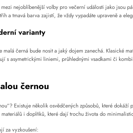
ezi nejoblíbenější volby pro večerní události jako jsou párt
střih a tmavá barva zajistí, že vždy vypadáte upraveně a eleg
derní varianty
 se malá černá bude nosit a jaký dojem zanechá. Klasické mat
jí s asymetrickými liniemi, průhlednými vsadkami či kombina
malou černou
nou“? Existuje několik osvědčených způsobů, které dokáží pr
 materiálů i doplňků, které dají trochu života do minimalist
ojí za vyzkoušení: