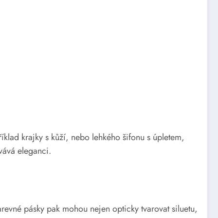
říklad krajky s kůží, nebo lehkého šifonu s úpletem,
vává eleganci.
revné pásky pak mohou nejen opticky tvarovat siluetu,