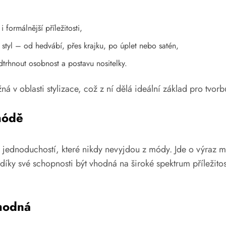
 formálnější příležitosti,
 styl – od hedvábí, přes krajku, po úplet nebo satén,
odtrhnout osobnost a postavu nositelky.
ná v oblasti stylizace, což z ní dělá ideální základ pro tvor
módě
jednoduchostí, které nikdy nevyjdou z módy. Jde o výraz min
íky své schopnosti být vhodná na široké spektrum příležitos
vhodná