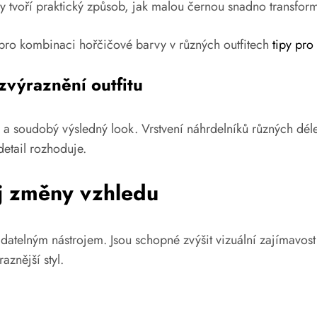
ky tvoří praktický způsob, jak malou černou snadno transfor
y pro kombinaci hořčičové barvy v různých outfitech
tipy pr
zvýraznění outfitu
 a soudobý výsledný look. Vrstvení náhrdelníků různých dé
detail rozhoduje.
j změny vzhledu
atelným nástrojem. Jsou schopné zvýšit vizuální zajímavost 
aznější styl.