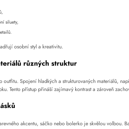
ů,
í siluety,
etailů.
řují osobní styl a kreativitu.
teriálů různých struktur
do outfitu. Spojení hladkých a strukturovaných materiálů, nap
ku. Tento přístup přináší zajímavý kontrast a zároveň zacho
pásků
barevného akcentu, sáčko nebo bolerko je skvělou volbou. Ba