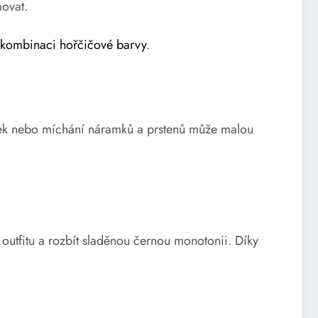
movat.
o kombinaci hořčičové barvy
.
lek nebo míchání náramků a prstenů může malou
outfitu a rozbít sladěnou černou monotonii. Díky