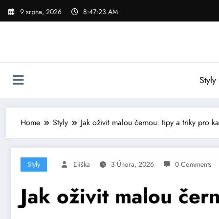
Skip
9 srpna, 2026
8:47:25 AM
to
content
Styly
Home
Styly
Jak oživit malou černou: tipy a triky pro ka
Styly
Eliška
3 Února, 2026
0 Comments
Jak oživit malou čern