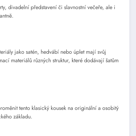
y, divadelní představení či slavnostní večeře, ale i
antně.
eriály jako satén, hedvábí nebo úplet mají svůj
cí materiálů různých struktur, které dodávají šatům
oměnit tento klasický kousek na originální a osobitý
ického základu.