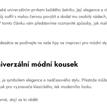
ké univerzálním prvkem každého šatníku. Její elegance a vš
svůj outfit s malou černou povýšit a dodat mu osobitý nádech
V tomto článku vám představíme rozmanité způsoby, jak malo
desátce se podívejte na naše tipy na inspiraci pro módní st
niverzální módní kousek
s“, je symbolem elegance a nadčasového stylu. Přestože může
 jak pro vyznavače klasického, tak moderního looku.
né, stojí za to vědět: