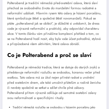
Polterabend je tradiční německá před-svatební oslava, která slaví
přechod ze svobodného života do manželství formou radostné a
neformální události. Hlavním rysem této oslavy je házení porcelánu,
které symbolizuje štěstí a společné štěstí novomanželů. Pokud se
ptáte „polterabend jak se obléct“, je důležité si uvědomit, že dress
code je výrazně neformální a praktický, aby odpovídal charakteru
akce. V tomto článku vám přinášíme komplexní přehled o tom, co
se na Polterabend hodí nosit, aby byla vaše účast pohodlná, stylová
a přizpůsobená všem aktivitám, které oslava obnáší.
Co je Polterabend a proč se slaví
Polterabend je německá tradice, která se datuje do starých zvyků a
představuje neformální rozlučku se svobodou, konanou večer před
svatbou. Tato oslava má za úkol nejen přinést radost a uvolnění
před svatebním dnem, ale také umožnit přátelům a rodině ženicha
či nevěsty společně se setkat a sdílet chvíle plné zábavy.
Polterabend přitom výrazně odlišuje od samotné svatební oslavy
svou neformálností a specifickými rituály.
Tradiční německá rozlučka se svobodou s házením porcelánu jako