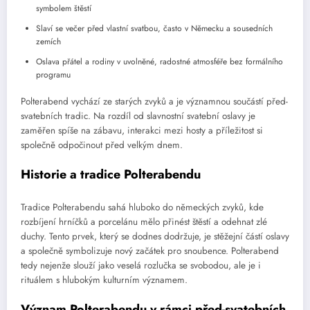
symbolem štěstí
Slaví se večer před vlastní svatbou, často v Německu a sousedních
zemích
Oslava přátel a rodiny v uvolněné, radostné atmosféře bez formálního
programu
Polterabend vychází ze starých zvyků a je významnou součástí před-
svatebních tradic. Na rozdíl od slavnostní svatební oslavy je
zaměřen spíše na zábavu, interakci mezi hosty a příležitost si
společně odpočinout před velkým dnem.
Historie a tradice Polterabendu
Tradice Polterabendu sahá hluboko do německých zvyků, kde
rozbíjení hrníčků a porcelánu mělo přinést štěstí a odehnat zlé
duchy. Tento prvek, který se dodnes dodržuje, je stěžejní částí oslavy
a společně symbolizuje nový začátek pro snoubence. Polterabend
tedy nejenže slouží jako veselá rozlučka se svobodou, ale je i
rituálem s hlubokým kulturním významem.
Význam Polterabendu v rámci před-svatebních