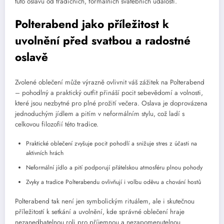
tuto oslavu od tradičních, formálních svatebních událostí.
Polterabend jako příležitost k
uvolnění před svatbou a radostné
oslavě
Zvolené oblečení může výrazně ovlivnit váš zážitek na Polterabend
– pohodlný a praktický outfit přináší pocit sebevědomí a volnosti,
které jsou nezbytné pro plné prožití večera. Oslava je doprovázena
jednoduchým jídlem a pitím v neformálním stylu, což ladí s
celkovou filozofií této tradice.
Praktické oblečení zvyšuje pocit pohodlí a snižuje stres z účasti na
aktivních hrách
Neformální jídlo a pití podporují přátelskou atmosféru plnou pohody
Zvyky a tradice Polterabendu ovlivňují i volbu oděvu a chování hostů
Polterabend tak není jen symbolickým rituálem, ale i skutečnou
příležitostí k setkání a uvolnění, kde správné oblečení hraje
nezanedbatelnou roli pro příjemnou a nezapomenutelnou