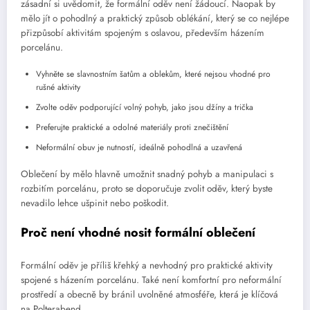
zásadní si uvědomit, že formální oděv není žádoucí. Naopak by
mělo jít o pohodlný a praktický způsob oblékání, který se co nejlépe
přizpůsobí aktivitám spojeným s oslavou, především házením
porcelánu.
Vyhněte se slavnostním šatům a oblekům, které nejsou vhodné pro
rušné aktivity
Zvolte oděv podporující volný pohyb, jako jsou džíny a trička
Preferujte praktické a odolné materiály proti znečištění
Neformální obuv je nutností, ideálně pohodlná a uzavřená
Oblečení by mělo hlavně umožnit snadný pohyb a manipulaci s
rozbitím porcelánu, proto se doporučuje zvolit oděv, který byste
nevadilo lehce ušpinit nebo poškodit.
Proč není vhodné nosit formální oblečení
Formální oděv je příliš křehký a nevhodný pro praktické aktivity
spojené s házením porcelánu. Také není komfortní pro neformální
prostředí a obecně by bránil uvolněné atmosféře, která je klíčová
na Polterabend.