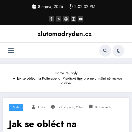
Skip
8 srpna, 2026
2:02:33 PM
to
content
zlutomodryden.cz
Home
Styly
Jak se obléct na Polterabend: Praktické tipy pro neformální německou
oslavu
Styly
Eliška
19 Listopadu, 2025
0 Comments
Jak se obléct na