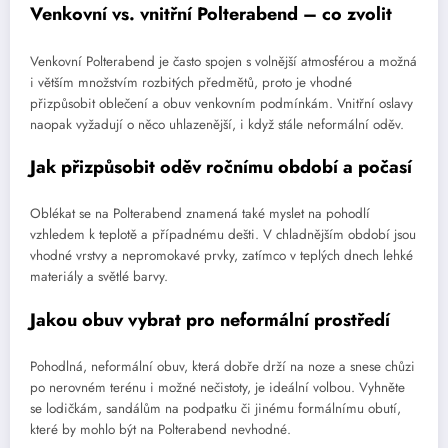
Venkovní vs. vnitřní Polterabend – co zvolit
Venkovní Polterabend je často spojen s volnější atmosférou a možná
i větším množstvím rozbitých předmětů, proto je vhodné
přizpůsobit oblečení a obuv venkovním podmínkám. Vnitřní oslavy
naopak vyžadují o něco uhlazenější, i když stále neformální oděv.
Jak přizpůsobit oděv ročnímu období a počasí
Oblékat se na Polterabend znamená také myslet na pohodlí
vzhledem k teplotě a případnému dešti. V chladnějším období jsou
vhodné vrstvy a nepromokavé prvky, zatímco v teplých dnech lehké
materiály a světlé barvy.
Jakou obuv vybrat pro neformální prostředí
Pohodlná, neformální obuv, která dobře drží na noze a snese chůzi
po nerovném terénu i možné nečistoty, je ideální volbou. Vyhněte
se lodičkám, sandálům na podpatku či jinému formálnímu obutí,
které by mohlo být na Polterabend nevhodné.