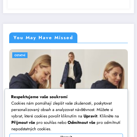
You May Have Missed
OSTATNÍ
Respektujeme vaše soukromí
Cookies nám pomáhají zlepšit vaše zkušenosti, poskytovat
personalizovaný obsah a analyzovat návštěvnost. Můžete si
vybrat, které cookies povolit kliknutím na
Upravit
. Klikněte na
Přijmout vše
pro souhlas nebo
Odmítnout vše
pro odmítnutí
Jak vytvořit dokonalý outfit? Vsaďte na
nepodstatných cookies.
dámské bundy TATUUM