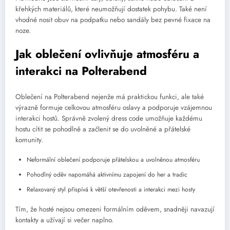
křehkých materiálů, které neumožňují dostatek pohybu. Také není
vhodné nosit obuv na podpatku nebo sandály bez pevné fixace na
noze.
Jak oblečení ovlivňuje atmosféru a
interakci na Polterabend
Oblečení na Polterabend nejenže má praktickou funkci, ale také
výrazně formuje celkovou atmosféru oslavy a podporuje vzájemnou
interakci hostů. Správně zvolený dress code umožňuje každému
hostu cítit se pohodlně a začlenit se do uvolněné a přátelské
komunity.
Neformální oblečení podporuje přátelskou a uvolněnou atmosféru
Pohodlný oděv napomáhá aktivnímu zapojení do her a tradic
Relaxovaný styl přispívá k větší otevřenosti a interakci mezi hosty
Tím, že hosté nejsou omezeni formálním oděvem, snadněji navazují
kontakty a užívají si večer naplno.