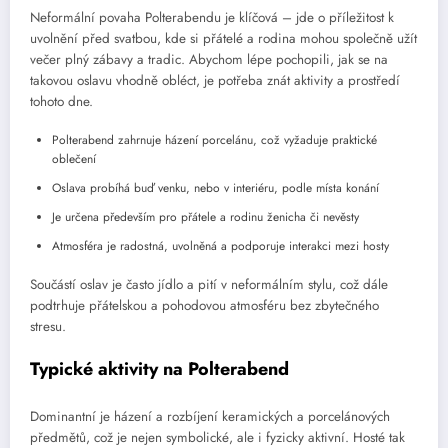
Neformální povaha Polterabendu je klíčová – jde o příležitost k
uvolnění před svatbou, kde si přátelé a rodina mohou společně užít
večer plný zábavy a tradic. Abychom lépe pochopili, jak se na
takovou oslavu vhodně obléct, je potřeba znát aktivity a prostředí
tohoto dne.
Polterabend zahrnuje házení porcelánu, což vyžaduje praktické
oblečení
Oslava probíhá buď venku, nebo v interiéru, podle místa konání
Je určena především pro přátele a rodinu ženicha či nevěsty
Atmosféra je radostná, uvolněná a podporuje interakci mezi hosty
Součástí oslav je často jídlo a pití v neformálním stylu, což dále
podtrhuje přátelskou a pohodovou atmosféru bez zbytečného
stresu.
Typické aktivity na Polterabend
Dominantní je házení a rozbíjení keramických a porcelánových
předmětů, což je nejen symbolické, ale i fyzicky aktivní. Hosté tak