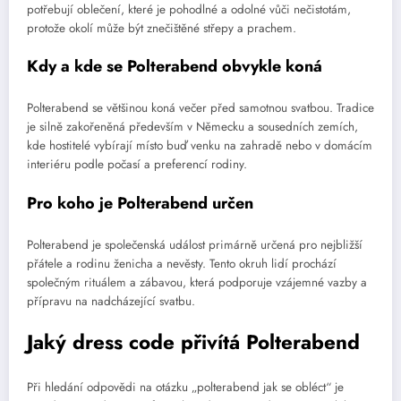
potřebují oblečení, které je pohodlné a odolné vůči nečistotám,
protože okolí může být znečištěné střepy a prachem.
Kdy a kde se Polterabend obvykle koná
Polterabend se většinou koná večer před samotnou svatbou. Tradice
je silně zakořeněná především v Německu a sousedních zemích,
kde hostitelé vybírají místo buď venku na zahradě nebo v domácím
interiéru podle počasí a preferencí rodiny.
Pro koho je Polterabend určen
Polterabend je společenská událost primárně určená pro nejbližší
přátele a rodinu ženicha a nevěsty. Tento okruh lidí prochází
společným rituálem a zábavou, která podporuje vzájemné vazby a
přípravu na nadcházející svatbu.
Jaký dress code přivítá Polterabend
Při hledání odpovědi na otázku „polterabend jak se obléct“ je