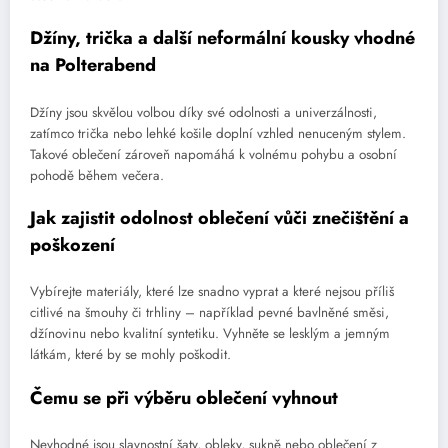
Džíny, trička a další neformální kousky vhodné
na Polterabend
Džíny jsou skvělou volbou díky své odolnosti a univerzálnosti,
zatímco trička nebo lehké košile doplní vzhled nenuceným stylem.
Takové oblečení zároveň napomáhá k volnému pohybu a osobní
pohodě během večera.
Jak zajistit odolnost oblečení vůči znečištění a
poškození
Vybírejte materiály, které lze snadno vyprat a které nejsou příliš
citlivé na šmouhy či trhliny – například pevné bavlněné směsi,
džínovinu nebo kvalitní syntetiku. Vyhněte se lesklým a jemným
látkám, které by se mohly poškodit.
Čemu se při výběru oblečení vyhnout
Nevhodné jsou slavnostní šaty, obleky, sukně nebo oblečení z