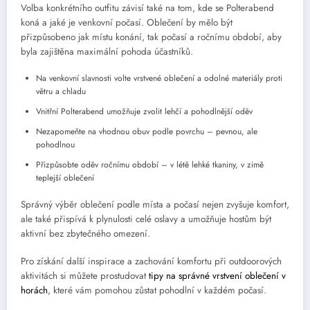
Volba konkrétního outfitu závisí také na tom, kde se Polterabend
koná a jaké je venkovní počasí. Oblečení by mělo být
přizpůsobeno jak místu konání, tak počasí a ročnímu období, aby
byla zajištěna maximální pohoda účastníků.
Na venkovní slavnosti volte vrstvené oblečení a odolné materiály proti
větru a chladu
Vnitřní Polterabend umožňuje zvolit lehčí a pohodlnější oděv
Nezapomeňte na vhodnou obuv podle povrchu – pevnou, ale
pohodlnou
Přizpůsobte oděv ročnímu období – v létě lehké tkaniny, v zimě
teplejší oblečení
Správný výběr oblečení podle místa a počasí nejen zvyšuje komfort,
ale také přispívá k plynulosti celé oslavy a umožňuje hostům být
aktivní bez zbytečného omezení.
Pro získání další inspirace a zachování komfortu při outdoorových
aktivitách si můžete prostudovat
tipy na správné vrstvení oblečení v
horách
, které vám pomohou zůstat pohodlní v každém počasí.