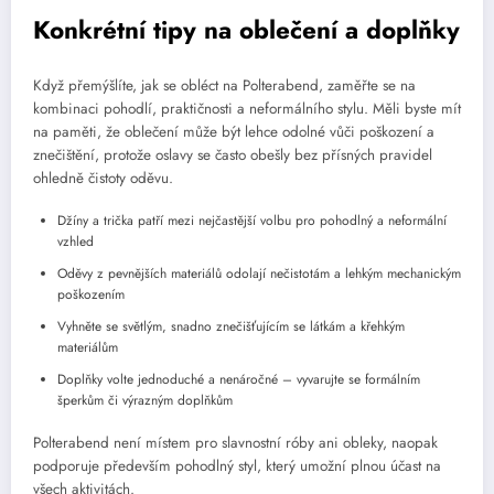
Konkrétní tipy na oblečení a doplňky
Když přemýšlíte, jak se obléct na Polterabend, zaměřte se na
kombinaci pohodlí, praktičnosti a neformálního stylu. Měli byste mít
na paměti, že oblečení může být lehce odolné vůči poškození a
znečištění, protože oslavy se často obešly bez přísných pravidel
ohledně čistoty oděvu.
Džíny a trička patří mezi nejčastější volbu pro pohodlný a neformální
vzhled
Oděvy z pevnějších materiálů odolají nečistotám a lehkým mechanickým
poškozením
Vyhněte se světlým, snadno znečišťujícím se látkám a křehkým
materiálům
Doplňky volte jednoduché a nenáročné – vyvarujte se formálním
šperkům či výrazným doplňkům
Polterabend není místem pro slavnostní róby ani obleky, naopak
podporuje především pohodlný styl, který umožní plnou účast na
všech aktivitách.