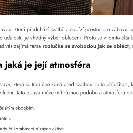
ou, která předchází svatbě a nabízí prostor pro zábavu, uv
to události, je vhodný výběr oblečení. Proto se v tomto člá
kud vás zajímá téma
rozlučka se svobodou jak se obléct
,
jaká je její atmosféra
avy, která se tradičně koná před svatbou. Je to příležitost, 
lnění. Tato oslava může mít různou podobu a atmosféru podl
želským obdobím.
áteli.
rty či kombinaci různých aktivit.