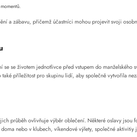
h momentů.
í a zábavu, přičemž účastníci mohou projevit svoji osobnos
u
í se se životem jednotlivce před vstupem do manželského sv
o také příležitost pro skupinu lidí, aby společně vytvořil
ich průběh ovlivňuje výběr oblečení. Některé oslavy jsou f
doma nebo v klubech, víkendové výlety, společné aktivitiy j