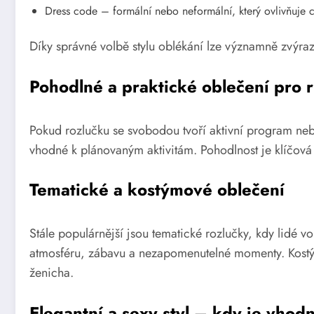
Dress code – formální nebo neformální, který ovlivňuje 
Díky správné volbě stylu oblékání lze významně zvýraz
Pohodlné a praktické oblečení pro r
Pokud rozlučku se svobodou tvoří aktivní program neb
vhodné k plánovaným aktivitám. Pohodlnost je klíčová
Tematické a kostýmové oblečení
Stále populárnější jsou tematické rozlučky, kdy lidé v
atmosféru, zábavu a nezapomenutelné momenty. Kostýmy
ženicha.
Elegantní a sexy styl – kdy je vhod