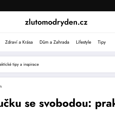
zlutomodryden.cz
Zdraví a Krása
Dům a Zahrada
Lifestyle
Tipy
ktické tipy a inspirace
ts
lučku se svobodou: prak