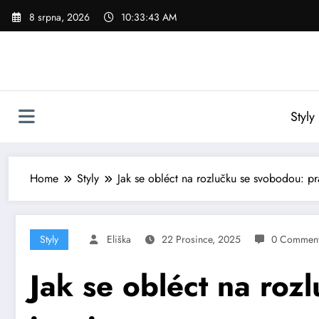
Skip
8 srpna, 2026
10:33:45 AM
to
content
Styly
Home
Styly
Jak se obléct na rozlučku se svobodou: pra
Styly
Eliška
22 Prosince, 2025
0 Commen
Jak se obléct na roz