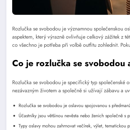
Rozlučka se svobodou je významnou společenskou oslav
aspektem, který výrazně ovlivňuje celkový zážitek z té
co všechno je potřeba při volbě outfitu zohlednit. Po
Co je rozlučka se svobodou a 
Rozlučka se svobodou je specifický typ společenské osl
nezávazným životem a společně si užívají zábavu a uvo
Rozlučka se svobodou je oslavou spojovanou s předman
Účastníky jsou většinou nevěsta nebo ženich společně s př
Typy oslavy mohou zahrnovat večírek, výlet, tematickou pa