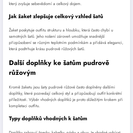
který zvyšuje sebevědomí a celkový dojem.
Jak žaket zlepšuje celkový vzhled šatů
Žaket poskytuje outfitu strukturu a hloubku, která často chybí u
samotných šatů. Jeho nošení zároveň umožňuje snadnější
přizpůsobení se různým teplotním podmínkám a přidává eleganci,
která podtrhuje krásu pudrově růžových šatů.
Další doplňky ke šatům pudrově
růžovým
Kromě žaketu jsou šaty pudrově růžové často doplněny dalšími
doplňky, které pozvedají celkový styl a přizpůsobují outfit konkrétní
příležitosti. Výběr vhodných doplňků je proto důležitým krokem při
kompletaci outfitu.
Typy doplňků vhodných k šatům
Doplňky zahrnují šperky, kabelky, pásky a obuv. Je vhodné vybírat