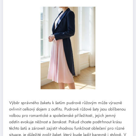
Výběr správného žaketu k šatům pudrově růžovým může výrazně
ovlivnit celkový dojem z outfitu. Pudrově růžové šaty jsou oblíbenou
volbou pro romantické a společenské příležitosti, jejich jemný
odstín evokuje něžnost a ženskost. Pokud chcete podtrhnout krásu
těchto šatů a zároveň zajistit vhodnou funkčnost oblečení pro různé
situace, je důležité zvolit žaket, který bude ladit barevně i stylově. V