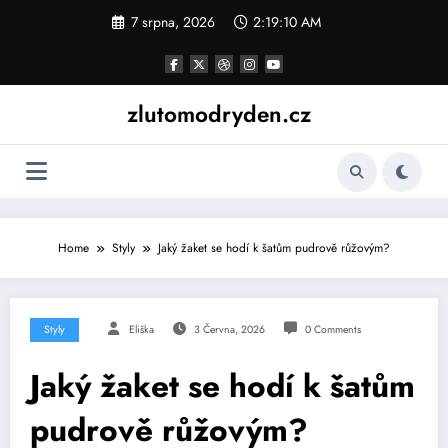
Skip
7 srpna, 2026
2:19:10 AM
to
content
zlutomodryden.cz
Home
Styly
Jaký žaket se hodí k šatům pudrově růžovým?
Styly
Eliška
3 Června, 2026
0 Comments
Jaký žaket se hodí k šatům
pudrově růžovým?