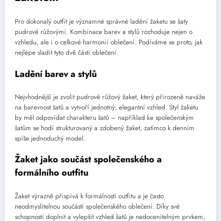
Pro dokonalý outfit je významné správné ladění žaketu se šaty
pudrově růžovými. Kombinace barev a stylů rozhoduje nejen o
vzhledu, ale i o celkové harmonii oblečení. Podíváme se proto, jak
nejlépe sladit tyto dvě části oblečení.
Ladění barev a stylů
Nejvhodnější je zvolit pudrově růžový žaket, který přirozeně naváže
na barevnost šatů a vytvoří jednotný, elegantní vzhled. Styl žaketu
by měl odpovídat charakteru šatů – například ke společenským
šatům se hodí strukturovaný a zdobený žaket, zatímco k denním
spíše jednoduchý model.
Žaket jako součást společenského a
formálního outfitu
Žaket výrazně přispívá k formálnosti outfitu a je často
neodmyslitelnou součástí společenského oblečení. Díky své
schopnosti doplnit a vylepšit vzhled šatů je nedocenitelným prvkem,