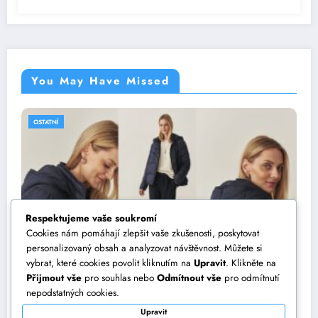
You May Have Missed
OSTATNÍ
Respektujeme vaše soukromí
Cookies nám pomáhají zlepšit vaše zkušenosti, poskytovat
personalizovaný obsah a analyzovat návštěvnost. Můžete si
vybrat, které cookies povolit kliknutím na
Upravit
. Klikněte na
Přijmout vše
pro souhlas nebo
Odmítnout vše
pro odmítnutí
Jak vytvořit dokonalý outfit? Vsaďte na
nepodstatných cookies.
dámské bundy TATUUM
Upravit