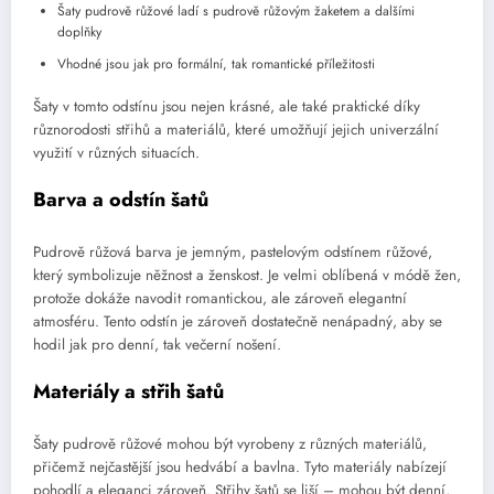
Šaty pudrově růžové ladí s pudrově růžovým žaketem a dalšími
doplňky
Vhodné jsou jak pro formální, tak romantické příležitosti
Šaty v tomto odstínu jsou nejen krásné, ale také praktické díky
různorodosti střihů a materiálů, které umožňují jejich univerzální
využití v různých situacích.
Barva a odstín šatů
Pudrově růžová barva je jemným, pastelovým odstínem růžové,
který symbolizuje něžnost a ženskost. Je velmi oblíbená v módě žen,
protože dokáže navodit romantickou, ale zároveň elegantní
atmosféru. Tento odstín je zároveň dostatečně nenápadný, aby se
hodil jak pro denní, tak večerní nošení.
Materiály a střih šatů
Šaty pudrově růžové mohou být vyrobeny z různých materiálů,
přičemž nejčastější jsou hedvábí a bavlna. Tyto materiály nabízejí
pohodlí a eleganci zároveň. Střihy šatů se liší – mohou být denní,