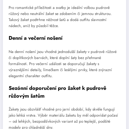
Pro romantické příležitosti a svatby je ideální volbou pudrově
růžový nebo neutrální žaket se zdobením či jemnou strukturou.
Takový žaket podtrhne něžnost šatů a dodá outfitu slavnostní
nádech, aniž by působil těžce.
Denní a večerní nošení
Na denní nošení jsou vhodné jednodušší žakety v pudrově růžové
či doplňkových barvách, které doplní šaty bez přehnané
formálnosti. Pro večerní události se doporučují žakety s
výraznějšími detaily, límečkem či lesklými prvky, které zvýrazní
elegantní charakter outfitu.
Sezónní doporučení pro žaket k pudrově
růžovým šatům
Žakety jsou obzvlášť vhodné pro jarní období, kdy skvěle fungují
jako lehká vrstva. Výběr materiálu žaketu by měl odpovídat počasí
– od lehkých, bezpodšívkových variant až po teplejší, podšité
modely pro chladnější dny.