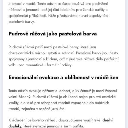
a emocí v módě. Tento odstín se často používá pro podtržení
něžnosti a jemnosti, což jej činí ideálním pro ženské outfity a
společenské příležitosti. Níže představíme hlavní aspekty této
pastelové barvy.
Pudrově růžová jako pastelová barva
Pudrově růžová patří mezi pastelové barvy, které jsou
charakteristické mírnou sytostí a světlostí. Pastelové barvy jsou často
spojovány s jemností a klidem, což z pudrově růžové dělá perfektní
volbu pro romantické i formální oděvy.
Emocionální evokace a oblíbenost v módě žen
Tento odstín evokuje něžnost a ladnost, díky čemuž je mezi ženami
velmi žádaný. Pudrově růžová je oblíbená nejen pro své estetické
kvality, ale také pro schopnost vhodně zapadnout do módních
trendů, zejména v sezóně jaro-léto.
K doladění celkového vzhledu doporučujeme využít také
ideální
doplňky
, které zvýrazní jemnost a šarm outfitu.