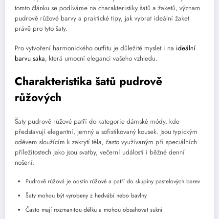
tomto článku se podíváme na charakteristiky šatů a žaketů, význam
pudrově růžové barvy a praktické tipy, jak vybrat ideální žaket
právě pro tyto šaty.
Pro vytvoření harmonického outfitu je důležité myslet i na
ideální
barvu saka
, která umocní eleganci vašeho vzhledu.
Charakteristika šatů pudrově
růžových
Šaty pudrově růžové patří do kategorie dámské módy, kde
představují elegantní, jemný a sofistikovaný kousek. Jsou typickým
oděvem sloužícím k zakrytí těla, často využívaným při speciálních
příležitostech jako jsou svatby, večerní události i běžné denní
nošení.
Pudrově růžová je odstín růžové a patří do skupiny pastelových barev
Šaty mohou být vyrobeny z hedvábí nebo bavlny
Často mají rozmanitou délku a mohou obsahovat sukni