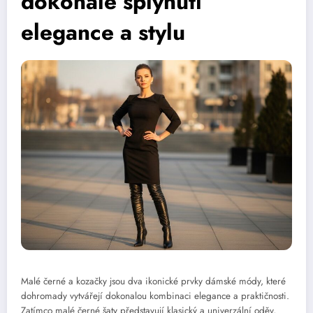
dokonalé splynutí
elegance a stylu
Malé černé a kozačky jsou dva ikonické prvky dámské módy, které
dohromady vytvářejí dokonalou kombinaci elegance a praktičnosti.
Zatímco malé černé šaty představují klasický a univerzální oděv,