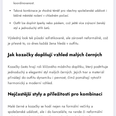
koordinovanost.
Taková kombinace je vhodná téměř pro všechny společenské události i
běžné městské nošení v chladném počasí.
Outfit lze doplnit šperky nebo páskem, což ještě více zvýrazní ženský
styl a jednoduchý střih šatů.
Výsledný look tak působí sofistikovaně, ale zároveň neformálně, což
je přesně to, co dnes každá žena hledá v outfitu.
Jak kozačky doplňují vzhled malých černých
Kozačky často hrají roli klíčového módního doplňku, který podtrhuje
jednoduchý a elegantní styl malých černých. Jejich tvar a materiál
přinášejí do outfitu dynamiku i pevnost, čímž pomáhají vytvořit
harmonický a moderní vzhled.
Nejčastější styly a příležitosti pro kombinaci
Malé černé a kozačky se hodí nejen na formální večírky a
společenské události, ale i do kanceláře, na rande či neformální