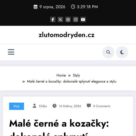
Skip
9 srpna, 2026
3:29:19 PM
to
content
zlutomodryden.cz
Home
Styly
Malé černé a kozačky: dokonalé splynutí elegance a stylu
Styly
Eliška
16 Května, 2026
0 Comments
Malé černé a kozačky: