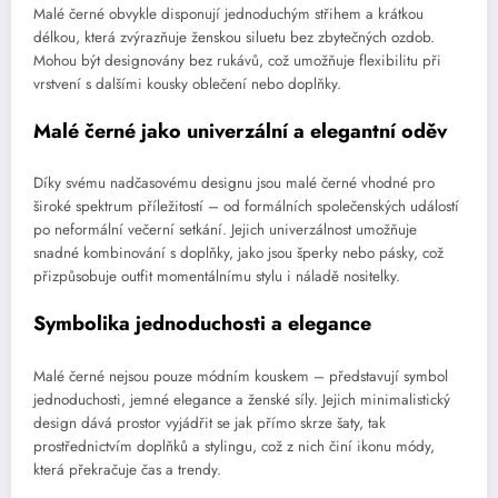
Malé černé obvykle disponují jednoduchým střihem a krátkou
délkou, která zvýrazňuje ženskou siluetu bez zbytečných ozdob.
Mohou být designovány bez rukávů, což umožňuje flexibilitu při
vrstvení s dalšími kousky oblečení nebo doplňky.
Malé černé jako univerzální a elegantní oděv
Díky svému nadčasovému designu jsou malé černé vhodné pro
široké spektrum příležitostí – od formálních společenských událostí
po neformální večerní setkání. Jejich univerzálnost umožňuje
snadné kombinování s doplňky, jako jsou šperky nebo pásky, což
přizpůsobuje outfit momentálnímu stylu i náladě nositelky.
Symbolika jednoduchosti a elegance
Malé černé nejsou pouze módním kouskem – představují symbol
jednoduchosti, jemné elegance a ženské síly. Jejich minimalistický
design dává prostor vyjádřit se jak přímo skrze šaty, tak
prostřednictvím doplňků a stylingu, což z nich činí ikonu módy,
která překračuje čas a trendy.