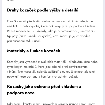
outfitu.
Druhy kozaček podle výšky a detailů
Kozačky se liší především délkou – mohou být nízké, sahající jen
nad kotník, nebo vysoké, které pokrývají lýtka, případně až kolena.
Různé modely se liší i detaily, jako je přítomnost zipu, šněrování či
typ paty (nízká, střední či vysoká), což umožňuje jejich vhodné
přizpůsobení stylu i účelu.
Materiály a funkce kozaček
Kozačky jsou vyrobené z kvalitních materiálů, především kůže nebo
syntetických materiálů, které jsou odolné proti povětrnostním
vlivům. Tyto materiály nejenže zajišťují dlouhou životnost, ale také
poskytují noze ochranu a komfort v chladném počasí.
Kozačky jako ochrana před chladem a
podpora noze
Díky svému konstrukčnímu provedení kozačky účinně chrání nohy