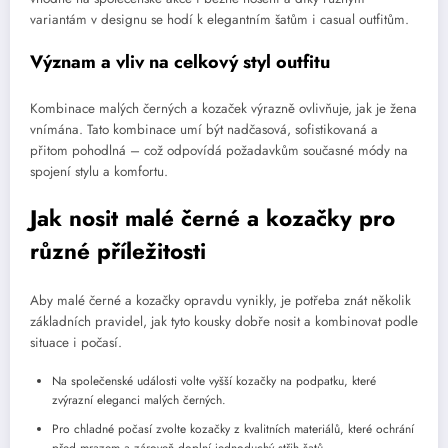
variantám v designu se hodí k elegantním šatům i casual outfitům.
Význam a vliv na celkový styl outfitu
Kombinace malých černých a kozaček výrazně ovlivňuje, jak je žena
vnímána. Tato kombinace umí být nadčasová, sofistikovaná a
přitom pohodlná – což odpovídá požadavkům současné módy na
spojení stylu a komfortu.
Jak nosit malé černé a kozačky pro
různé příležitosti
Aby malé černé a kozačky opravdu vynikly, je potřeba znát několik
základních pravidel, jak tyto kousky dobře nosit a kombinovat podle
situace i počasí.
Na společenské události volte vyšší kozačky na podpatku, které
zvýrazní eleganci malých černých.
Pro chladné počasí zvolte kozačky z kvalitních materiálů, které ochrání