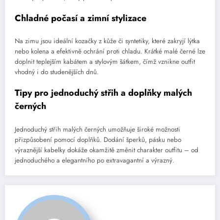
Chladné počasí a zimní stylizace
Na zimu jsou ideální kozačky z kůže či syntetiky, které zakryjí lýtka
nebo kolena a efektivně ochrání proti chladu. Krátké malé černé lze
doplnit teplejším kabátem a stylovým šátkem, čímž vznikne outfit
vhodný i do studenějších dnů.
Tipy pro jednoduchý střih a doplňky malých
černých
Jednoduchý střih malých černých umožňuje široké možnosti
přizpůsobení pomocí doplňků. Dodání šperků, pásku nebo
výraznější kabelky dokáže okamžitě změnit charakter outfitu – od
jednoduchého a elegantního po extravagantní a výrazný.