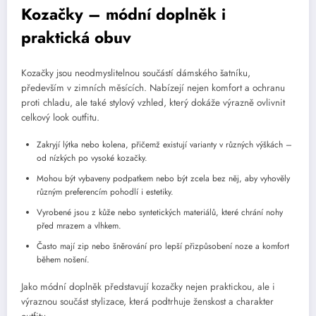
Kozačky – módní doplněk i
praktická obuv
Kozačky jsou neodmyslitelnou součástí dámského šatníku,
především v zimních měsících. Nabízejí nejen komfort a ochranu
proti chladu, ale také stylový vzhled, který dokáže výrazně ovlivnit
celkový look outfitu.
Zakryjí lýtka nebo kolena, přičemž existují varianty v různých výškách –
od nízkých po vysoké kozačky.
Mohou být vybaveny podpatkem nebo být zcela bez něj, aby vyhověly
různým preferencím pohodlí i estetiky.
Vyrobené jsou z kůže nebo syntetických materiálů, které chrání nohy
před mrazem a vlhkem.
Často mají zip nebo šněrování pro lepší přizpůsobení noze a komfort
během nošení.
Jako módní doplněk představují kozačky nejen praktickou, ale i
výraznou součást stylizace, která podtrhuje ženskost a charakter