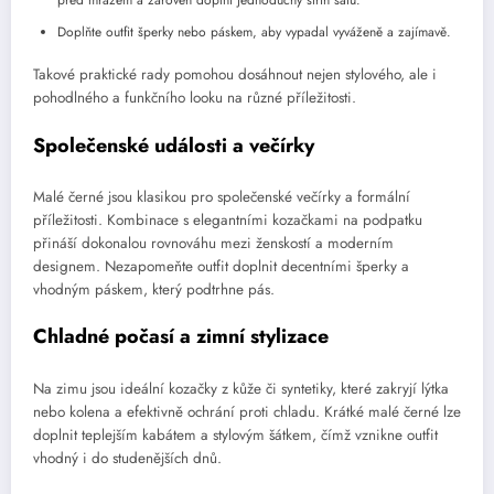
před mrazem a zároveň doplní jednoduchý střih šatů.
Doplňte outfit šperky nebo páskem, aby vypadal vyváženě a zajímavě.
Takové praktické rady pomohou dosáhnout nejen stylového, ale i
pohodlného a funkčního looku na různé příležitosti.
Společenské události a večírky
Malé černé jsou klasikou pro společenské večírky a formální
příležitosti. Kombinace s elegantními kozačkami na podpatku
přináší dokonalou rovnováhu mezi ženskostí a moderním
designem. Nezapomeňte outfit doplnit decentními šperky a
vhodným páskem, který podtrhne pás.
Chladné počasí a zimní stylizace
Na zimu jsou ideální kozačky z kůže či syntetiky, které zakryjí lýtka
nebo kolena a efektivně ochrání proti chladu. Krátké malé černé lze
doplnit teplejším kabátem a stylovým šátkem, čímž vznikne outfit
vhodný i do studenějších dnů.