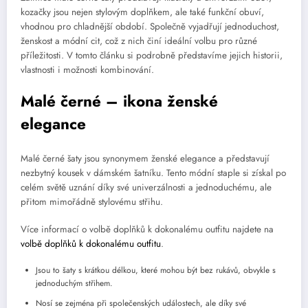
kozačky jsou nejen stylovým doplňkem, ale také funkční obuví,
vhodnou pro chladnější období. Společně vyjadřují jednoduchost,
ženskost a módní cit, což z nich činí ideální volbu pro různé
příležitosti. V tomto článku si podrobně představíme jejich historii,
vlastnosti i možnosti kombinování.
Malé černé – ikona ženské
elegance
Malé černé šaty jsou synonymem ženské elegance a představují
nezbytný kousek v dámském šatníku. Tento módní staple si získal po
celém světě uznání díky své univerzálnosti a jednoduchému, ale
přitom mimořádně stylovému střihu.
Více informací o volbě doplňků k dokonalému outfitu najdete na
volbě doplňků k dokonalému outfitu
.
Jsou to šaty s krátkou délkou, které mohou být bez rukávů, obvykle s
jednoduchým střihem.
Nosí se zejména při společenských událostech, ale díky své