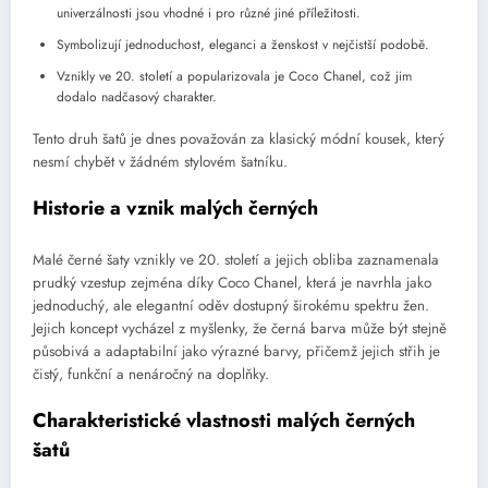
univerzálnosti jsou vhodné i pro různé jiné příležitosti.
Symbolizují jednoduchost, eleganci a ženskost v nejčistší podobě.
Vznikly ve 20. století a popularizovala je Coco Chanel, což jim
dodalo nadčasový charakter.
Tento druh šatů je dnes považován za klasický módní kousek, který
nesmí chybět v žádném stylovém šatníku.
Historie a vznik malých černých
Malé černé šaty vznikly ve 20. století a jejich obliba zaznamenala
prudký vzestup zejména díky Coco Chanel, která je navrhla jako
jednoduchý, ale elegantní oděv dostupný širokému spektru žen.
Jejich koncept vycházel z myšlenky, že černá barva může být stejně
působivá a adaptabilní jako výrazné barvy, přičemž jejich střih je
čistý, funkční a nenáročný na doplňky.
Charakteristické vlastnosti malých černých
šatů