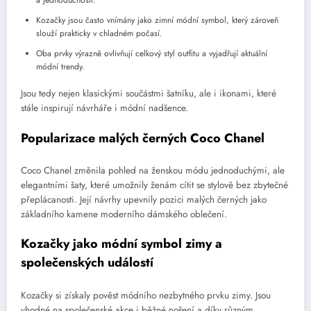
a jednoduchosti.
Kozačky jsou často vnímány jako zimní módní symbol, který zároveň
slouží prakticky v chladném počasí.
Oba prvky výrazně ovlivňují celkový styl outfitu a vyjadřují aktuální
módní trendy.
Jsou tedy nejen klasickými součástmi šatníku, ale i ikonami, které
stále inspirují návrháře i módní nadšence.
Popularizace malých černých Coco Chanel
Coco Chanel změnila pohled na ženskou módu jednoduchými, ale
elegantními šaty, které umožnily ženám cítit se stylově bez zbytečné
přeplácanosti. Její návrhy upevnily pozici malých černých jako
základního kamene moderního dámského oblečení.
Kozačky jako módní symbol zimy a
společenských událostí
Kozačky si získaly pověst módního nezbytného prvku zimy. Jsou
vhodné na společenské akce i běžné nošení a díky různým