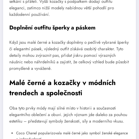
setkání s přáteli. Vyšší kozačky s podpatkem dodají outfitu
eleganci, zatímco nižší modely nabídnou větší pohodlí pro
každodenní používání.
Doplnění outfitu šperky a páskem
Když jsou malé černé a kozačky doplněny o pečlivě vybrané šperky
či elegantní pásek, výsledný outfit získává osobitý charakter. Tyto
detaily mohou zvýraznit pas, přidat jiskru pomocí výrazných
náušnic nebo náhrdelníků a zajistit, že celkový vzhled bude působit
promyšleně a vyváženě.
Malé černé a kozačky v módních
trendech a společnosti
Oba tyto prvky módy mají silné místo v historii a současnosti
elegantního oblečení a obuvi. jejich význam jde daleko za pouhou
estetiku – představují symboly ženskosti, síly a moderního vkusu.
Coco Chanel popularizovala malé černé jako symbol ženské elegance