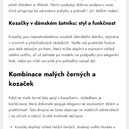
před chladem a vlhkostí. Navíc poskytují dobrou podporu noze,
čímž přispívají ke zdravému pohybu a pohodlí i při delším nošení.
Kozačky v dámském šatníku: styl a funkčnost
Kozačky jsou nepostradatelnou součástí dámského šatníku, zejména
v zimních a přechodových obdobích. Vedle své praktické funkce
jsou také stylovým prvkem, který může doplnit a zvýraznit vzhled
celého outfitu, ať už sáhnete po modelu na podpatku pro elegantní
look, nebo po nižší variantě pro pohodlný casual styl.
Kombinace malých černých a
kozaček
Když se malé černé šaty spojí s kozačkami, výsledkem je
kombinace, která dokonale spojuje eleganci se současným stylem a
praktičností. Tato dvojice se často objevuje ve módních editoriálech
i na ulicích a nabízí široké možnosti stylizace.
Kozačky doplňují vzhled malých černých, dodávají outfitu hloubku a