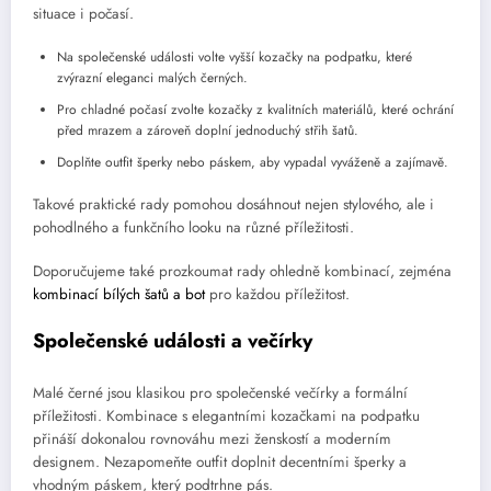
situace i počasí.
Na společenské události volte vyšší kozačky na podpatku, které
zvýrazní eleganci malých černých.
Pro chladné počasí zvolte kozačky z kvalitních materiálů, které ochrání
před mrazem a zároveň doplní jednoduchý střih šatů.
Doplňte outfit šperky nebo páskem, aby vypadal vyváženě a zajímavě.
Takové praktické rady pomohou dosáhnout nejen stylového, ale i
pohodlného a funkčního looku na různé příležitosti.
Doporučujeme také prozkoumat rady ohledně kombinací, zejména
kombinací bílých šatů a bot
pro každou příležitost.
Společenské události a večírky
Malé černé jsou klasikou pro společenské večírky a formální
příležitosti. Kombinace s elegantními kozačkami na podpatku
přináší dokonalou rovnováhu mezi ženskostí a moderním
designem. Nezapomeňte outfit doplnit decentními šperky a
vhodným páskem, který podtrhne pás.