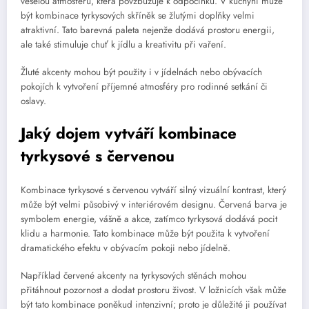
veselou atmosféru, která povzbuzuje k odpočinku. V kuchyni může
být kombinace tyrkysových skříněk se žlutými doplňky velmi
atraktivní. Tato barevná paleta nejenže dodává prostoru energii,
ale také stimuluje chuť k jídlu a kreativitu při vaření.
Žluté akcenty mohou být použity i v jídelnách nebo obývacích
pokojích k vytvoření příjemné atmosféry pro rodinné setkání či
oslavy.
Jaký dojem vytváří kombinace
tyrkysové s červenou
Kombinace tyrkysové s červenou vytváří silný vizuální kontrast, který
může být velmi působivý v interiérovém designu. Červená barva je
symbolem energie, vášně a akce, zatímco tyrkysová dodává pocit
klidu a harmonie. Tato kombinace může být použita k vytvoření
dramatického efektu v obývacím pokoji nebo jídelně.
Například červené akcenty na tyrkysových stěnách mohou
přitáhnout pozornost a dodat prostoru živost. V ložnicích však může
být tato kombinace poněkud intenzivní; proto je důležité ji používat