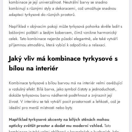
kombinace je její univerzálnost. Neutrální barvy se snadno
kombinují s různými styly a dekoracemi, což umožňuje snadnou
adaptaci tyrkysové do různých prostorů.
Například v obývacím pokoji může tyrkysová pohovka skvěle ladit s
béžovými polštáři a šedým kobercem, čímž vznikne harmonický
celek. Tato kombinace nejenže působí elegantně, ale také vytváří
příjemnou atmosféru, která vybízí k odpočinku a relaxaci.
Jaký vliv má kombinace tyrkysové s
bílou na interiér
Kombinace tyrkysové s bílou barvou má na interiér velmi osvěžující
a vzdušný efekt. Bílá barva, jako symbol čistoty a jednoduchosti,
dokáže tyrkysovou barvu nádherně podtrhnout a zvýraznit její
živost. V interiéru se tak vytváří pocit prostornosti a lehkosti, což je
ideální pro menší místnosti nebo byty.
Například tyrkysové akcenty na bílých stěnách mohou
opticky zvětšit prostor a dodat mu moderní vzhled.
Tato
kombinace je také velmi oblíbená v koupelnách a kuchyních, kde