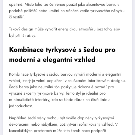
opatrně. Místo toho lze červenou použít jako akcentovou barvu v
podobě polštářů nebo umění na stěnách vedle tyrkysového nábytku
či textilií.
Takový design může vytvořit energickou atmosféru bez toho, aby
byl příliš rušivý.
Kombinace tyrkysové s šedou pro
moderní a elegantní vzhled
Kombinace tyrkysové s šedou barvou vytváří moderní a elegantní
vzhled, který je velmi populární v současném interiérovém designu.
Šedá barva jako neutrální tón poskytuje dokonalé pozadí pro
výrazné akcenty tyrkysové barvy. Tento styl je ideální pro
minimalistické interiéry, kde se klade důraz na čisté linie a
jednoduchost.
Například šedé stěny mohou být skvěle doplněny tyrkysovými
dekoracemi nebo nábytkem, což vytváří sofistikovaný vzhled. V
kancelářských prostorech může tato kombinace podpořit