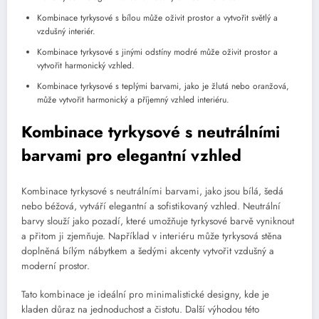
Kombinace tyrkysové s bílou může oživit prostor a vytvořit světlý a
vzdušný interiér.
Kombinace tyrkysové s jinými odstíny modré může oživit prostor a
vytvořit harmonický vzhled.
Kombinace tyrkysové s teplými barvami, jako je žlutá nebo oranžová,
může vytvořit harmonický a příjemný vzhled interiéru.
Kombinace tyrkysové s neutrálními
barvami pro elegantní vzhled
Kombinace tyrkysové s neutrálními barvami, jako jsou bílá, šedá
nebo béžová, vytváří elegantní a sofistikovaný vzhled. Neutrální
barvy slouží jako pozadí, které umožňuje tyrkysové barvě vyniknout
a přitom ji zjemňuje. Například v interiéru může tyrkysová stěna
doplněná bílým nábytkem a šedými akcenty vytvořit vzdušný a
moderní prostor.
Tato kombinace je ideální pro minimalistické designy, kde je
kladen důraz na jednoduchost a čistotu. Další výhodou této