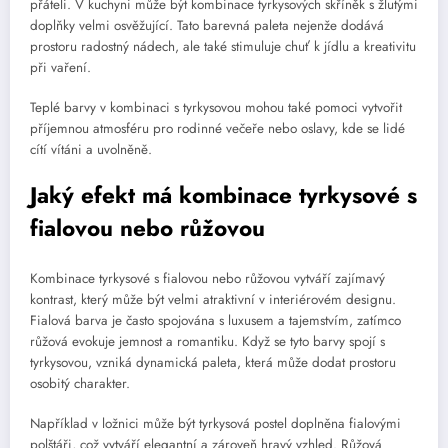
přáteli. V kuchyni může být kombinace tyrkysových skříněk s žlutými
doplňky velmi osvěžující. Tato barevná paleta nejenže dodává
prostoru radostný nádech, ale také stimuluje chuť k jídlu a kreativitu
při vaření.
Teplé barvy v kombinaci s tyrkysovou mohou také pomoci vytvořit
příjemnou atmosféru pro rodinné večeře nebo oslavy, kde se lidé
cítí vítáni a uvolněně.
Jaký efekt má kombinace tyrkysové s
fialovou nebo růžovou
Kombinace tyrkysové s fialovou nebo růžovou vytváří zajímavý
kontrast, který může být velmi atraktivní v interiérovém designu.
Fialová barva je často spojována s luxusem a tajemstvím, zatímco
růžová evokuje jemnost a romantiku. Když se tyto barvy spojí s
tyrkysovou, vzniká dynamická paleta, která může dodat prostoru
osobitý charakter.
Například v ložnici může být tyrkysová postel doplněna fialovými
polštáři, což vytváří elegantní a zároveň hravý vzhled. Růžová