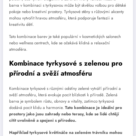
barva v kombinaci s tyrkysovou může být skvělou volbou pro dětské
pokoje nebo kreativní prostory. Tyrkysové stěny s růžovými akcenty
mohou vytvořit hravou atmosféru, která podporuje fantazii a
kreativitu dětí.
Tato kombinace barev je také populární v kosmetických salonech
nebo wellness centrech, kde se očekává klidná a relaxační
atmosféra.
Kombinace tyrkysové s zelenou pro
přírodní a svěží atmosféru
Kombinace tyrkysové s různými odstíny zelené vytváří přírodní a
svěží atmosféru, která evokuje pocit blízkosti k přírodě. Zelená
barva je symbolem růstu, obnovy a vitality, zatímco tyrkysová
dodává pocit klidu a harmonie.
Tato kombinace je ideální pro
prostory jako jsou zahrady nebo terasy, kde se lidé chtějí
cítit uvolněně a spojeni s přírodou.
Například tyrkysové květináče na zeleném trávníku mohou