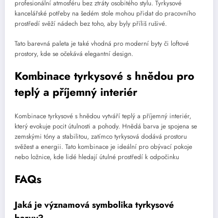
profesionální atmosféru bez ztráty osobitého stylu. Tyrkysové
kancelářské potřeby na šedém stole mohou přidat do pracovního
prostředí svěží nádech bez toho, aby byly příliš rušivé.
Tato barevná paleta je také vhodná pro moderní byty či loftové
prostory, kde se očekává elegantní design.
Kombinace tyrkysové s hnědou pro
teplý a příjemný interiér
Kombinace tyrkysové s hnědou vytváří teplý a příjemný interiér,
který evokuje pocit útulnosti a pohody. Hnědá barva je spojena se
zemskými tóny a stabilitou, zatímco tyrkysová dodává prostoru
svěžest a energii. Tato kombinace je ideální pro obývací pokoje
nebo ložnice, kde lidé hledají útulné prostředí k odpočinku
FAQs
Jaká je významová symbolika tyrkysové
barvy?