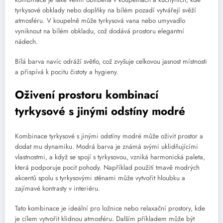
tyrkysové obklady nebo doplňky na bílém pozadí vytvářejí svěží
atmosféru. V koupelně může tyrkysová vana nebo umyvadlo
vyniknout na bílém obkladu, což dodává prostoru elegantní
nádech.
Bílá barva navíc odráží světlo, což zvyšuje celkovou jasnost místnosti
a přispívá k pocitu čistoty a hygieny.
Oživení prostoru kombinací
tyrkysové s jinými odstíny modré
Kombinace tyrkysové s jinými odstíny modré může oživit prostor a
dodat mu dynamiku. Modrá barva je známá svými uklidňujícími
vlastnostmi, a když se spojí s tyrkysovou, vzniká harmonická paleta,
která podporuje pocit pohody. Například použití tmavě modrých
akcentů spolu s tyrkysovými stěnami může vytvořit hloubku a
zajímavé kontrasty v interiéru.
Tato kombinace je ideální pro ložnice nebo relaxační prostory, kde
je cílem vytvořit klidnou atmosféru. Dalším příkladem může být