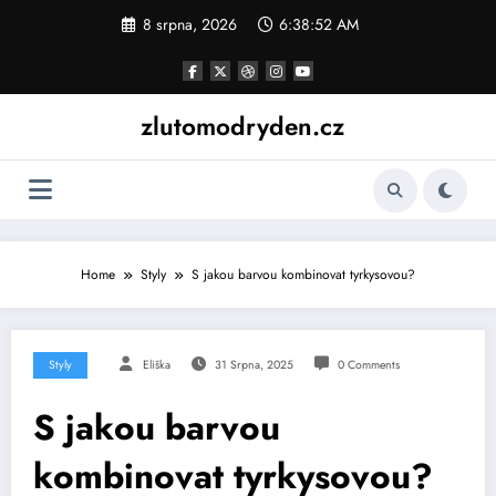
Skip
8 srpna, 2026
6:38:53 AM
to
content
zlutomodryden.cz
Home
Styly
S jakou barvou kombinovat tyrkysovou?
Styly
Eliška
31 Srpna, 2025
0 Comments
S jakou barvou
kombinovat tyrkysovou?