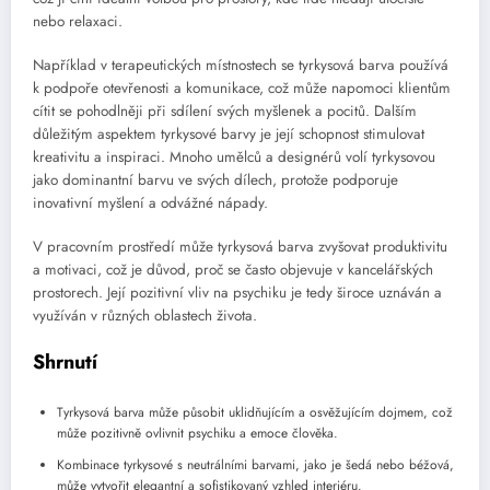
nebo relaxaci.
Například v terapeutických místnostech se tyrkysová barva používá
k podpoře otevřenosti a komunikace, což může napomoci klientům
cítit se pohodlněji při sdílení svých myšlenek a pocitů. Dalším
důležitým aspektem tyrkysové barvy je její schopnost stimulovat
kreativitu a inspiraci. Mnoho umělců a designérů volí tyrkysovou
jako dominantní barvu ve svých dílech, protože podporuje
inovativní myšlení a odvážné nápady.
V pracovním prostředí může tyrkysová barva zvyšovat produktivitu
a motivaci, což je důvod, proč se často objevuje v kancelářských
prostorech. Její pozitivní vliv na psychiku je tedy široce uznáván a
využíván v různých oblastech života.
Shrnutí
Tyrkysová barva může působit uklidňujícím a osvěžujícím dojmem, což
může pozitivně ovlivnit psychiku a emoce člověka.
Kombinace tyrkysové s neutrálními barvami, jako je šedá nebo béžová,
může vytvořit elegantní a sofistikovaný vzhled interiéru.