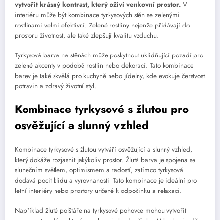
vytvořit krásný kontrast, který oživí venkovní prostor.
V
interiéru může být kombinace tyrkysových stěn se zelenými
rostlinami velmi efektivní. Zelené rostliny nejenže přidávají do
prostoru životnost, ale také zlepšují kvalitu vzduchu.
Tyrkysová barva na stěnách může poskytnout uklidňující pozadí pro
zelené akcenty v podobě rostlin nebo dekorací. Tato kombinace
barev je také skvělá pro kuchyně nebo jídelny, kde evokuje čerstvost
potravin a zdravý životní styl.
Kombinace tyrkysové s žlutou pro
osvěžující a slunný vzhled
Kombinace tyrkysové s žlutou vytváří osvěžující a slunný vzhled,
který dokáže rozjasnit jakýkoliv prostor. Žlutá barva je spojena se
slunečním světlem, optimismem a radostí, zatímco tyrkysová
dodává pocit klidu a vyrovnanosti. Tato kombinace je ideální pro
letní interiéry nebo prostory určené k odpočinku a relaxaci.
Například žluté polštáře na tyrkysové pohovce mohou vytvořit