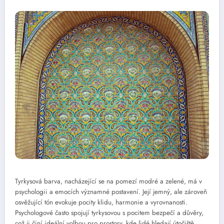
Tyrkysová barva, nacházející se na pomezí modré a zelené, má v
psychologii a emocích významné postavení. Její jemný, ale zároveň
osvěžující tón evokuje pocity klidu, harmonie a vyrovnanosti.
Psychologové často spojují tyrkysovou s pocitem bezpečí a důvěry,
což ji činí ideální volbou pro prostory, kde lidé hledají útočiště