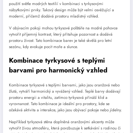
použití světle modrých textilií v kombinaci s tyrkysovými
nábytkovými prvky. Takový design může být velmi osvěžující a
moderní, přičemž dodává prostoru mladistvý vzhled.
V obývacím pokoji mohou tyrkysové polštáře na modré pohovce
vytvořit příjemný kontrast, který přitahuje pozornost a dodává
prostoru živost. Tato kombinace barev je také skvělá pro letní
sezónu, kdy evokuje pocit moře a slunce.
Kombinace tyrkysové s teplými
barvami pro harmonický vzhled
Kombinace tyrkysové s teplými barvami, jako jsou oranžová nebo
žlutá, vytváří harmonický a vyvážený vzhled. Teplé barvy dodávají
prostoru energii a vitalitu, zatímco tyrkysová přináší klid a
vyrovnanost. Tato kombinace je ideální pro prostory, kde se
očekává aktivita a interakce, jako jsou obývací pokoje nebo jídelny.
Například tyrkysová stěna doplněná oranžovými akcenty může
vytvořit živou atmosféru, která povzbuzuje k setkávání s rodinou či