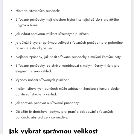
Historie síťovaných punčoch:
Síťované punčochy mají dlouhou historii sahající až do starověkého
Egypta a Říma.
Jak vybrat správnou velikost síťovaných punčoch:
Je důležité vybrat správnou velikost síťovaných punčoch pro pohodlné
nošení a estetický vzhled.
Nejlepší způsoby, jak nosit síťované punčochy s malými černými šaty:
Síťované punčochy lze skvěle kombinovat s malými černými šaty pro
elegantní a sexy vzhled.
Výhody nošení síťovaných punčoch:
Nošení síťovaných punčoch může zdůraznit ženskou siluetu a dodat
outfitu sofistikovaný vzhled.
Jak správně pečovat o síťované punčochy:
Důležité je dodržovat pokyny pro praní a skladování síťovaných
punčoch, aby vydržely co nejdéle.
Jak vybrat správnou velikost