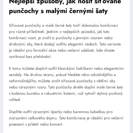
Nejlepší způsoby, jak nosit síťované
punčochy s malými černými šaty
Síťované punčochy a malé černé šaty tvoří dokonalou kombinaci
pro různé příležitosti. Jedním z nejlepších způsobů, jak tuto
kombinaci nosit, je zvolit si punčochy s jemným vzorem nebo
drobnými oky, které dodají outfitu elegantní nádech. Tato varianta
je ideální pro formální akce nebo večerní události, kde chcete
vyniknout bez přehánění.
K tomu můžete doplnit outfit klasickými lodičkami nebo elegantními
sandály. Na druhou stranu, pokud hledáte něco odvážnějšího a
neformálnějšího, můžete zvolit síťované punčochy s většími oky
nebo výraznými vzory. Tyto punčochy skvěle doplní malé černé šaty
s koženou bundou a robustními botami, což vytvoří stylový punkový
vzhled.
Doplňte outfit výraznými šperky nebo barevnou kabelkou pro
zvýraznění celkového dojmu. Tato kombinace je ideální pro večerní
posezení s přáteli nebo koncert.