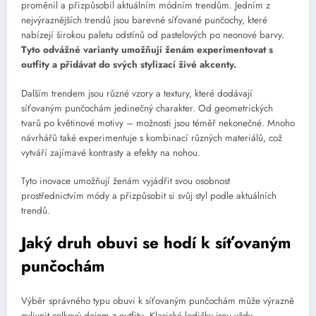
proměnil a přizpůsobil aktuálním módním trendům. Jedním z
nejvýraznějších trendů jsou barevné síťované punčochy, které
nabízejí širokou paletu odstínů od pastelových po neonové barvy.
Tyto odvážné varianty umožňují ženám experimentovat s
outfity a přidávat do svých stylizací živé akcenty.
Dalším trendem jsou různé vzory a textury, které dodávají
síťovaným punčochám jedinečný charakter. Od geometrických
tvarů po květinové motivy – možnosti jsou téměř nekonečné. Mnoho
návrhářů také experimentuje s kombinací různých materiálů, což
vytváří zajímavé kontrasty a efekty na nohou.
Tyto inovace umožňují ženám vyjádřit svou osobnost
prostřednictvím módy a přizpůsobit si svůj styl podle aktuálních
trendů.
Jaký druh obuvi se hodí k síťovaným
punčochám
Výběr správného typu obuvi k síťovaným punčochám může výrazně
ovlivnit celkový dojem z outfitu. Klasické lodičky jsou vždy