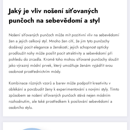
Jaký je vliv nošení síťovaných
punčoch na sebevědomí a styl
Nošení síťovaných punčoch může mít pozitivní vliv na sebevědomí
žen a jejich celkový styl. Mnoho žen cítí, že jim tyto punčochy
dodávají pocit elegance a ženskosti; jejich schopnost opticky
prodloužit nohy může posílit pocit atraktivity a sebevědomí při
pohledu do zrcadla. Kromě toho mohou síťované punčochy sloužit
jako výrazný módní prvek, který umožňuje ženám vyjádřit svou
osobnost prostřednictvím módy.
Kombinace různých vzorů a barev může podpořit kreativitu v
oblékání a povzbudit ženy k experimentování s novými styly. Tímto
způsobem se nošení síťovaných punčoch stává nejen módním
rozhodnutím, ale také prostředkem k posilování sebevědomí a
osobního stylu.