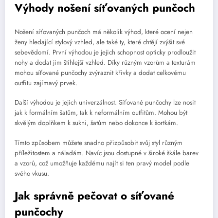
Výhody nošení síťovaných punčoch
Nošení síťovaných punčoch má několik výhod, které ocení nejen
ženy hledající stylový vzhled, ale také ty, které chtějí zvýšit své
sebevědomí. První výhodou je jejich schopnost opticky prodloužit
nohy a dodat jim štíhlejší vzhled. Díky různým vzorům a texturám
mohou síťované punčochy zvýraznit křivky a dodat celkovému
outfitu zajímavý prvek.
Další výhodou je jejich univerzálnost. Síťované punčochy lze nosit
jak k formálním šatům, tak k neformálním outfitům. Mohou být
skvělým doplňkem k sukni, šatům nebo dokonce k šortkám.
Tímto způsobem můžete snadno přizpůsobit svůj styl různým
příležitostem a náladám. Navíc jsou dostupné v široké škále barev
a vzorů, což umožňuje každému najít si ten pravý model podle
svého vkusu.
Jak správně pečovat o síťované
punčochy