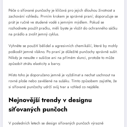
Péče o síťované punčochy je klíčová pro jejich dlouhou životnost a
zachování vzhledu. Prvním krokem je správné praní; doporučuje se
prát je ručně ve studené vodě s jemným mýdlem. Pokud se
rozhodnete použít pračku, měli byste je vložit do ochranného sáčku
na prádlo a zvolit jemný cyklus.
Vyhněte se použití bělidel a agresivních chemikálií, které by mohly
poškodit jemné vlákno. Po praní je důležité punčochy správně sušit.
Nikdy je nesušte v sušičce ani na přímém slunci, protože to může
způsobit ztrátu elasticity a barvy.
Místo toho je doporučeno jemně je vyždímat a nechat uschnout na
rovné ploše nebo zavěšené na sušáku. Tímto způsobem zajistíte, že
si síťované punčochy udrží svůj tvar a vzhled co nejdéle.
Nejnovější trendy v designu
síťovaných punčoch
V posledních letech se design síťovaných punčoch výrazně