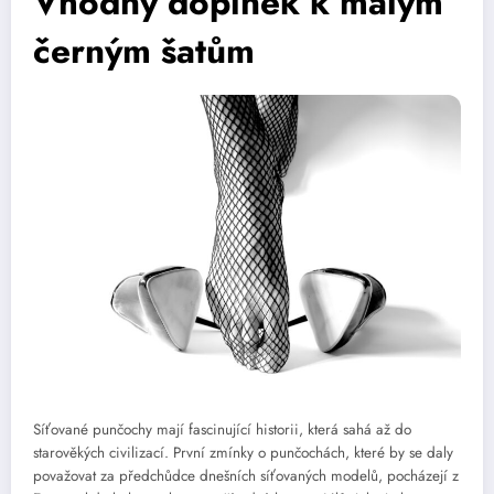
Vhodný doplněk k malým
černým šatům
Síťované punčochy mají fascinující historii, která sahá až do
starověkých civilizací. První zmínky o punčochách, které by se daly
považovat za předchůdce dnešních síťovaných modelů, pocházejí z