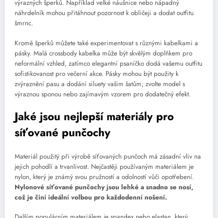
výrazných šperků. Například velké náušnice nebo nápadný
náhrdelník mohou přitáhnout pozornost k obličeji a dodat outfitu
šmrnc.
Kromě šperků můžete také experimentovat s různými kabelkami a
pásky. Malá crossbody kabelka může být skvělým doplňkem pro
neformální vzhled, zatímco elegantní psaníčko dodá vašemu outfitu
sofistikovanost pro večerní akce. Pásky mohou být použity k
zvýraznění pasu a dodání siluety vašim šatům; zvolte model s
výraznou sponou nebo zajímavým vzorem pro dodatečný efekt.
Jaké jsou nejlepší materiály pro
síťované punčochy
Materiál použitý při výrobě síťovaných punčoch má zásadní vliv na
jejich pohodlí a trvanlivost. Nejčastěji používaným materiálem je
nylon, který je známý svou pružností a odolností vůči opotřebení.
Nylonové síťované punčochy jsou lehké a snadno se nosí,
což je činí ideální volbou pro každodenní nošení.
Dalším populárním materiálem je spandex nebo elastan, který