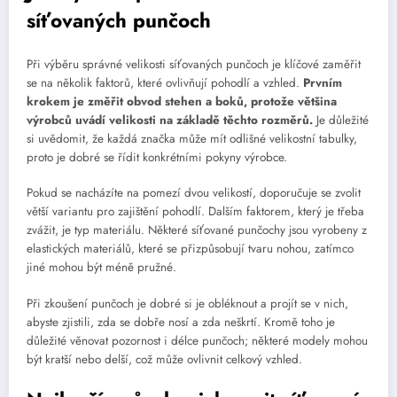
síťovaných punčoch
Při výběru správné velikosti síťovaných punčoch je klíčové zaměřit
se na několik faktorů, které ovlivňují pohodlí a vzhled.
Prvním
krokem je změřit obvod stehen a boků, protože většina
výrobců uvádí velikosti na základě těchto rozměrů.
Je důležité
si uvědomit, že každá značka může mít odlišné velikostní tabulky,
proto je dobré se řídit konkrétními pokyny výrobce.
Pokud se nacházíte na pomezí dvou velikostí, doporučuje se zvolit
větší variantu pro zajištění pohodlí. Dalším faktorem, který je třeba
zvážit, je typ materiálu. Některé síťované punčochy jsou vyrobeny z
elastických materiálů, které se přizpůsobují tvaru nohou, zatímco
jiné mohou být méně pružné.
Při zkoušení punčoch je dobré si je obléknout a projít se v nich,
abyste zjistili, zda se dobře nosí a zda neškrtí. Kromě toho je
důležité věnovat pozornost i délce punčoch; některé modely mohou
být kratší nebo delší, což může ovlivnit celkový vzhled.