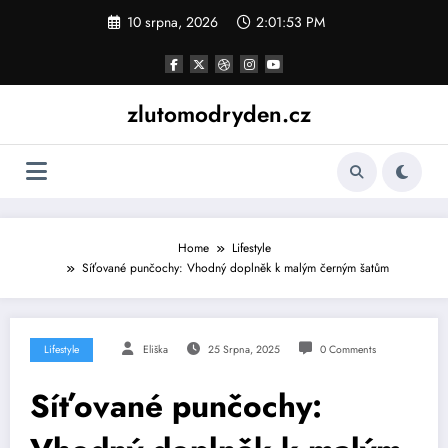
Skip
10 srpna, 2026
2:01:54 PM
to
content
zlutomodryden.cz
Home
Lifestyle
Síťované punčochy: Vhodný doplněk k malým černým šatům
Lifestyle
Eliška
25 Srpna, 2025
0 Comments
Síťované punčochy: