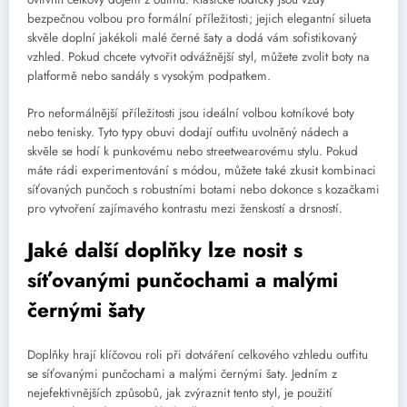
bezpečnou volbou pro formální příležitosti; jejich elegantní silueta
skvěle doplní jakékoli malé černé šaty a dodá vám sofistikovaný
vzhled. Pokud chcete vytvořit odvážnější styl, můžete zvolit boty na
platformě nebo sandály s vysokým podpatkem.
Pro neformálnější příležitosti jsou ideální volbou kotníkové boty
nebo tenisky. Tyto typy obuvi dodají outfitu uvolněný nádech a
skvěle se hodí k punkovému nebo streetwearovému stylu. Pokud
máte rádi experimentování s módou, můžete také zkusit kombinaci
síťovaných punčoch s robustními botami nebo dokonce s kozačkami
pro vytvoření zajímavého kontrastu mezi ženskostí a drsností.
Jaké další doplňky lze nosit s
síťovanými punčochami a malými
černými šaty
Doplňky hrají klíčovou roli při dotváření celkového vzhledu outfitu
se síťovanými punčochami a malými černými šaty. Jedním z
nejefektivnějších způsobů, jak zvýraznit tento styl, je použití