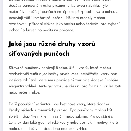
dodává punčochám extra pružnost a tvarovou stabilitu. Tyto
materiály umožňují punčochám lépe se přizpůsobit tvaru nohou a
poskytují větší komfort při nošení. Některé modely mohou
obsahovat i přírodní vlákna jako bavlnu nebo hedvábí pro zvýšení
pohodlí a luxusního pocitu na pokožce.
Jaké jsou různé druhy vzorů
síťovaných punčoch
Síťované punčochy nabízejí širokou škálu vzorů, které mohou
obohatit váš outfit o jedinečný prvek. Mezi nejběžnější vzory patří
klasické rybí sítě, které mají pravidelný tvar ok a dodávají nohám
elegantní vzhled. Tento typ vzoru je ideální pro formální příležitosti
nebo večerní akce.
Další populární variantou jsou květinové vzory, které dodávají
ženský nádech a romantický vzhled. Tyto punčochy mohou být
skvělým doplňkem k letním šatům nebo sukním. Pro odvážnější
ženy existují také geometrické vzory nebo abstraktní motivy, které
mohou outfit oživit a dodat mu moderní vzhled.