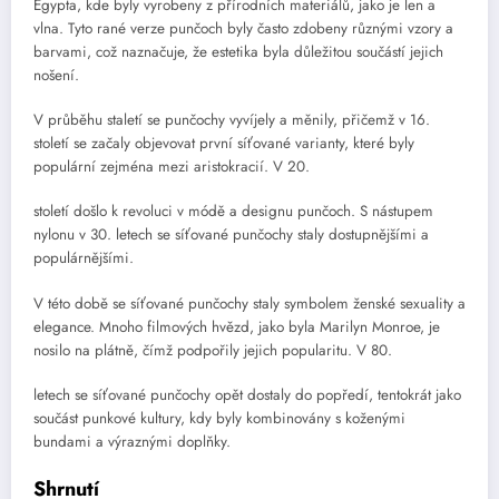
Egypta, kde byly vyrobeny z přírodních materiálů, jako je len a
vlna. Tyto rané verze punčoch byly často zdobeny různými vzory a
barvami, což naznačuje, že estetika byla důležitou součástí jejich
nošení.
V průběhu staletí se punčochy vyvíjely a měnily, přičemž v 16.
století se začaly objevovat první síťované varianty, které byly
populární zejména mezi aristokracií. V 20.
století došlo k revoluci v módě a designu punčoch. S nástupem
nylonu v 30. letech se síťované punčochy staly dostupnějšími a
populárnějšími.
V této době se síťované punčochy staly symbolem ženské sexuality a
elegance. Mnoho filmových hvězd, jako byla Marilyn Monroe, je
nosilo na plátně, čímž podpořily jejich popularitu. V 80.
letech se síťované punčochy opět dostaly do popředí, tentokrát jako
součást punkové kultury, kdy byly kombinovány s koženými
bundami a výraznými doplňky.
Shrnutí