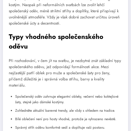
kostým. Naopak při neformálních svatbách lze zvolit lehčí
společenský oděv, méně striktní střihy a doplňky, které přispívají k
uvolněnější atmosféře. Vždy je však dobré zachovat určitou úroveň
společenské úcty a decentnosti.
Typy vhodného společenského
oděvu
Při rozhodování, v čem jít na svatbu, je nezbytné znát základní typy
společenského oděvu, jež odpovídají formálnosti akce. Mezi
nejčastější patří oblek pro muže a společenské šaty pro ženy,
přičemž důležitá je i správná volba střihu, barvy a kvality
materiálu.
Společenský oděv zahrnuje elegantní obleky, večerní nebo koktejlové
šaty, stejně jako dámské kostýmy.
Zohledněte aktuální barevné trendy, ale vždy s ohledem na tradice.
Bílé oblečení není pro hosty vhodné, protože je vyhrazeno nevěstě.
Správný střih oděvu komfortně sedí a doplňuje vaši postavu.