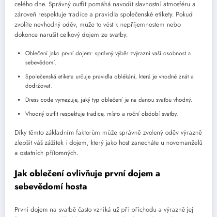
celého dne. Správný outfit pomáhá navodit slavnostní atmosféru a
zároveň respektuje tradice a pravidla společenské etikety. Pokud
zvolíte nevhodný oděv, může to vést k nepříjemnostem nebo
dokonce narušit celkový dojem ze svatby.
Oblečení jako první dojem: správný výběr zvýrazní vaši osobnost a
sebevědomí.
Společenská etiketa určuje pravidla oblékání, která je vhodné znát a
dodržovat.
Dress code vymezuje, jaký typ oblečení je na danou svatbu vhodný.
Vhodný outfit respektuje tradice, místo a roční období svatby.
Díky těmto základním faktorům může správně zvolený oděv výrazně
zlepšit váš zážitek i dojem, který jako host zanecháte u novomanželů
a ostatních přítomných.
Jak oblečení ovlivňuje první dojem a
sebevědomí hosta
První dojem na svatbě často vzniká už při příchodu a výrazně jej