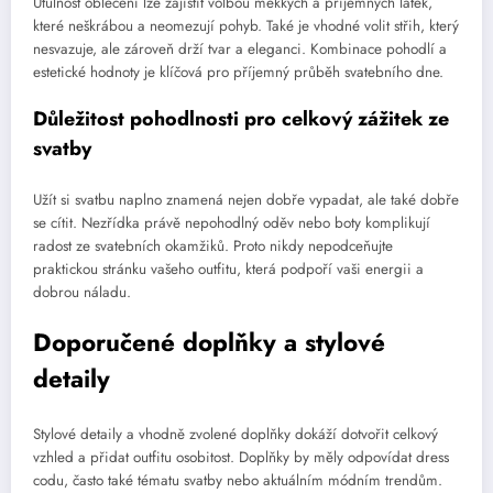
Útulnost oblečení lze zajistit volbou měkkých a příjemných látek,
které neškrábou a neomezují pohyb. Také je vhodné volit střih, který
nesvazuje, ale zároveň drží tvar a eleganci. Kombinace pohodlí a
estetické hodnoty je klíčová pro příjemný průběh svatebního dne.
Důležitost pohodlnosti pro celkový zážitek ze
svatby
Užít si svatbu naplno znamená nejen dobře vypadat, ale také dobře
se cítit. Nezřídka právě nepohodlný oděv nebo boty komplikují
radost ze svatebních okamžiků. Proto nikdy nepodceňujte
praktickou stránku vašeho outfitu, která podpoří vaši energii a
dobrou náladu.
Doporučené doplňky a stylové
detaily
Stylové detaily a vhodně zvolené doplňky dokáží dotvořit celkový
vzhled a přidat outfitu osobitost. Doplňky by měly odpovídat dress
codu, často také tématu svatby nebo aktuálním módním trendům.