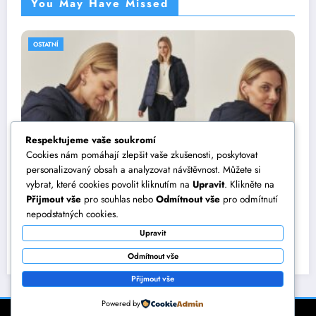
You May Have Missed
OSTATNÍ
Respektujeme vaše soukromí
Cookies nám pomáhají zlepšit vaše zkušenosti, poskytovat
personalizovaný obsah a analyzovat návštěvnost. Můžete si
vybrat, které cookies povolit kliknutím na
Upravit
. Klikněte na
Přijmout vše
pro souhlas nebo
Odmítnout vše
pro odmítnutí
Jak vytvořit dokonalý outfit? Vsaďte na
nepodstatných cookies.
dámské bundy TATUUM
Upravit
22 září, 2025
Eliška
Odmítnout vše
Přijmout vše
Powered by
NewsBlogger - Magazine & Blog
WordPress
Theme 2026 | Powered By
SpiceThemes