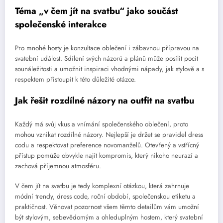
Téma „v čem jít na svatbu“ jako součást
společenské interakce
Pro mnohé hosty je konzultace oblečení i zábavnou přípravou na
svatební událost. Sdílení svých názorů a plánů může posílit pocit
sounáležitosti a umožnit inspiraci vhodnými nápady, jak stylově a s
respektem přistoupit k této důležité otázce.
Jak řešit rozdílné názory na outfit na svatbu
Každý má svůj vkus a vnímání společenského oblečení, proto
mohou vznikat rozdílné názory. Nejlepší je držet se pravidel dress
codu a respektovat preference novomanželů. Otevřený a vstřícný
přístup pomůže obvykle najít kompromis, který nikoho neurazí a
zachová příjemnou atmosféru.
V čem jít na svatbu je tedy komplexní otázkou, která zahrnuje
módní trendy, dress code, roční období, společenskou etiketu a
praktičnost. Věnovat pozornost všem těmto detailům vám umožní
být stylovým, sebevědomým a ohleduplným hostem, který svatební