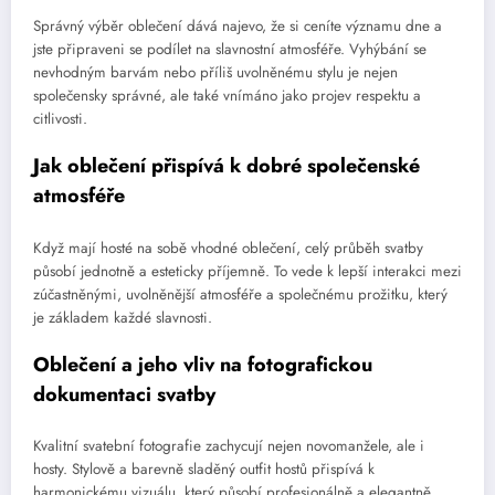
Správný výběr oblečení dává najevo, že si ceníte významu dne a
jste připraveni se podílet na slavnostní atmosféře. Vyhýbání se
nevhodným barvám nebo příliš uvolněnému stylu je nejen
společensky správné, ale také vnímáno jako projev respektu a
citlivosti.
Jak oblečení přispívá k dobré společenské
atmosféře
Když mají hosté na sobě vhodné oblečení, celý průběh svatby
působí jednotně a esteticky příjemně. To vede k lepší interakci mezi
zúčastněnými, uvolněnější atmosféře a společnému prožitku, který
je základem každé slavnosti.
Oblečení a jeho vliv na fotografickou
dokumentaci svatby
Kvalitní svatební fotografie zachycují nejen novomanžele, ale i
hosty. Stylově a barevně sladěný outfit hostů přispívá k
harmonickému vizuálu, který působí profesionálně a elegantně.