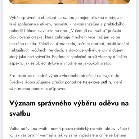
Výběr správného oblečení na svatbu je nejen otázkou módy, ale
také společenské etikety, respektu k novomanželům a praktického
pohodlí během slavnostního dne. „V čem jít na svatbu“ je často
diskutovaná otázka, která zahrnuje mnohem více než jen volbu
hezkého outfitu. Záleží na dress codu, ročním období, místě konání
i aktuálních módních trendech, a dokonce ovlivňuje první dojem,
který jako host vytvoříte. Pojďme si společně projít všechny důležité
aspekty, jak se obléct stylově a vhodně na jakoukoli svatbu.
Pro inspiraci ohledně výběru vhodného oblečení na trajekt do
Švédska doporučujeme přečíst
pohodlné trajektové outfity
, které
vám mohou pomoci s přípravou.
Význam správného výběru oděvu na
svatbu
Volba oděvu na svatbu nemá pouze estetický rozměr, ale ovlivňuje i
to, jak vás ostatní vnímají a jak vy sami vypadáte a cítíte se během