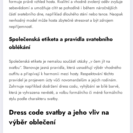
formuje právě vzhled hosta. Kvalitní a vhodně zvolený oděv zvyšuje
sebevědomí a umožňuje cítit se pohodlně i během náročnějších
částí svatebního dne, například dlouhého stání nebo tance. Naopak
nevhodný model může hosta zbytečně stresovat a být zdrojem
nepříjemností.
Společenská etiketa a pravidla svatebního
oblékání
Společenská etiketa je nemalou součástí otázky „v čem jít na
svatbu“. Stanovuje jasná pravidla, která usnadňují výběr vhodného
outfitu a přispívají k harmonii mezi hosty. Respektování těchto
pravidel je projevem úcty vůči novomanželům a jejich rodinám.
Zahrnuje například dodržení dress codu, vyhýbání se bílé barvě,
která je vyhrazena nevěstě, a volbu formálního či méně formálního
stylu podle charakteru svatby.
Dress code svatby a jeho vliv na
výběr oblečení