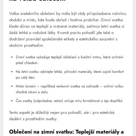
Volba svatebního oblečení by měla být vždy přizpůsobena ročnímu
období a místu, kde bude obřad i hostina probíhat. Zimní svatba
klade důraz na teplejší a vrstvené materiály, zatímco letní svatba si
žádá lehké a vzdušné látky. Kromě pocitu pohodlí jde také o
dodržení pravidel společenské etikety a estetického souznění s
okolním prostředím.
Zimní svatba vyžaduje teplejší oblečení a kvalitní vrstvu, která ochrání
před chladem.
Na letní svatbu vybírejte lehké, přírodní materiály, které zajistí komfort
po celý den.
Místo konání – například venkovní svatba na zahradě – ovlivní volbu
vhodné obuvi a stylu.
Čas svatby (odpoledne, večer) určuje míru formálnosti a typ doplňků.
Tento aspekt je důležitý nejen pro pohodlí, ale i pro estetické
sladění s prostředím svatby.
Oblečení na zimní svatbu: Teplejší materiály a