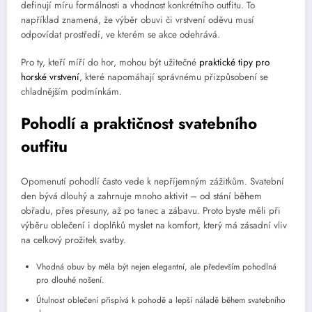
definují míru formálnosti a vhodnost konkrétního outfitu. To
například znamená, že výběr obuvi či vrstvení oděvu musí
odpovídat prostředí, ve kterém se akce odehrává.
Pro ty, kteří míří do hor, mohou být užitečné
praktické tipy pro
horské vrstvení
, které napomáhají správnému přizpůsobení se
chladnějším podmínkám.
Pohodlí a praktičnost svatebního
outfitu
Opomenutí pohodlí často vede k nepříjemným zážitkům. Svatební
den bývá dlouhý a zahrnuje mnoho aktivit – od stání během
obřadu, přes přesuny, až po tanec a zábavu. Proto byste měli při
výběru oblečení i doplňků myslet na komfort, který má zásadní vliv
na celkový prožitek svatby.
Vhodná obuv by měla být nejen elegantní, ale především pohodlná
pro dlouhé nošení.
Útulnost oblečení přispívá k pohodě a lepší náladě během svatebního