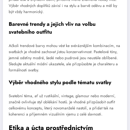
Výběr vhodných doplňků závisí i na stylu a barvě oděvu a měl by
být vždy harmonický.
Barevné trendy a jejich vliv na volbu
svatebního outfitu
Ačkoli trendové barvy mohou vést ke svéráznějším kombinacím, na
svatbách je vhodné zachovat jistou konzervativnost. Pastelové tóny,
jemné odstíny modré, šedé nebo pudrové jsou neustále oblíbené.
Sledujte aktuální módní ukazatele, ale přizpůsobte je charakteru a
formálnosti svatby.
Výběr vhodného stylu podle tématu svatby
Svatební téma, ať už rustikální, vintage, glamour nebo moderní,
značně ovlivňuje styl oblékání hostů. Je vhodné přizpůsobit outfit
celkovému konceptu, který novomanželé nastolí, a přidat tak na
koherenci a příjemném vizuálním vjemu z celé slavnosti.
Etika a úcta prostřednictvím