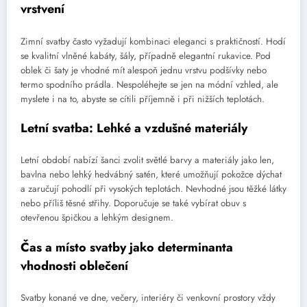
vrstvení
Zimní svatby často vyžadují kombinaci eleganci s praktičností. Hodí
se kvalitní vlněné kabáty, šály, případně elegantní rukavice. Pod
oblek či šaty je vhodné mít alespoň jednu vrstvu podšívky nebo
termo spodního prádla. Nespoléhejte se jen na módní vzhled, ale
myslete i na to, abyste se cítili příjemně i při nižších teplotách.
Letní svatba: Lehké a vzdušné materiály
Letní období nabízí šanci zvolit světlé barvy a materiály jako len,
bavlna nebo lehký hedvábný satén, které umožňují pokožce dýchat
a zaručují pohodlí při vysokých teplotách. Nevhodné jsou těžké látky
nebo příliš těsné střihy. Doporučuje se také vybírat obuv s
otevřenou špičkou a lehkým designem.
Čas a místo svatby jako determinanta
vhodnosti oblečení
Svatby konané ve dne, večery, interiéry či venkovní prostory vždy