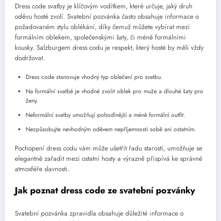
Dress code svatby je klíčovým vodítkem, které určuje, jaký druh
oděvu hosté zvolí. Svatební pozvánka často obsahuje informace o
požadovaném stylu oblékání, díky čemuž můžete vybírat mezi
formálním oblekem, společenskými šaty, či méně formálními
kousky. Salzburgem dress codu je respekt, který hosté by měli vždy
dodržovat.
Dress code stanovuje vhodný typ oblečení pro svatbu.
Na formální svatbě je vhodné zvolit oblek pro muže a dlouhé šaty pro
ženy.
Neformální svatby umožňují pohodlnější a méně formální outfit.
Nezpůsobujte nevhodným oděvem nepříjemnosti sobě ani ostatním.
Pochopení dress codu vám může ušetřit řadu starostí, umožňuje se
elegantně zařadit mezi ostatní hosty a výrazně přispívá ke správné
atmosféře slavnosti.
Jak poznat dress code ze svatební pozvánky
Svatební pozvánka zpravidla obsahuje důležité informace o