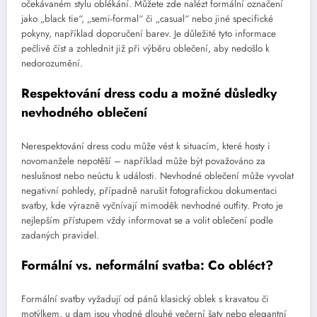
očekávaném stylu oblékání. Můžete zde nalézt formální označení
jako „black tie“, „semi-formal“ či „casual“ nebo jiné specifické
pokyny, například doporučení barev. Je důležité tyto informace
pečlivě číst a zohlednit již při výběru oblečení, aby nedošlo k
nedorozumění.
Respektování dress codu a možné důsledky
nevhodného oblečení
Nerespektování dress codu může vést k situacím, které hosty i
novomanžele nepotěší – například může být považováno za
neslušnost nebo neúctu k události. Nevhodné oblečení může vyvolat
negativní pohledy, případně narušit fotografickou dokumentaci
svatby, kde výrazně vyčnívají mimoděk nevhodné outfity. Proto je
nejlepším přístupem vždy informovat se a volit oblečení podle
zadaných pravidel.
Formální vs. neformální svatba: Co obléct?
Formální svatby vyžadují od pánů klasický oblek s kravatou či
motýlkem, u dam jsou vhodné dlouhé večerní šaty nebo elegantní