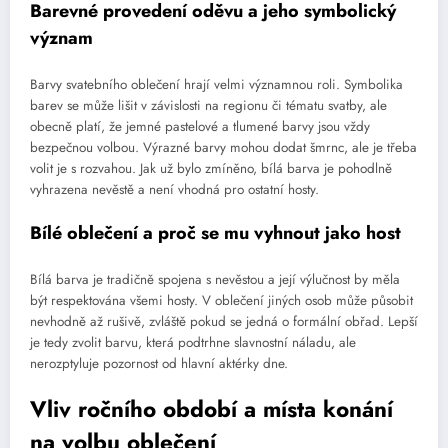
Barevné provedení oděvu a jeho symbolický
význam
Barvy svatebního oblečení hrají velmi významnou roli. Symbolika
barev se může lišit v závislosti na regionu či tématu svatby, ale
obecně platí, že jemné pastelové a tlumené barvy jsou vždy
bezpečnou volbou. Výrazné barvy mohou dodat šmrnc, ale je třeba
volit je s rozvahou. Jak už bylo zmíněno, bílá barva je pohodlně
vyhrazena nevěstě a není vhodná pro ostatní hosty.
Bílé oblečení a proč se mu vyhnout jako host
Bílá barva je tradičně spojena s nevěstou a její výlučnost by měla
být respektována všemi hosty. V oblečení jiných osob může působit
nevhodně až rušivě, zvláště pokud se jedná o formální obřad. Lepší
je tedy zvolit barvu, která podtrhne slavnostní náladu, ale
nerozptyluje pozornost od hlavní aktérky dne.
Vliv ročního období a místa konání
na volbu oblečení