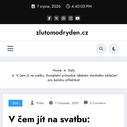
Skip
7 srpna, 2026
4:40:04 PM
to
content
zlutomodryden.cz
Home
Styly
V čem jít na svatbu: Kompletní průvodce výběrem vhodného oblečení
pro každou příležitost
Styly
Eliška
9 Listopadu, 2025
0 Comments
V čem jít na svatbu: