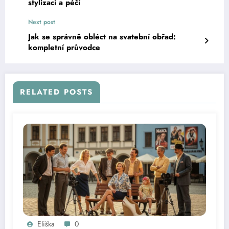
stylizací a péčí
Next post
Jak se správně obléct na svatební obřad:
kompletní průvodce
RELATED POSTS
Eliška
0