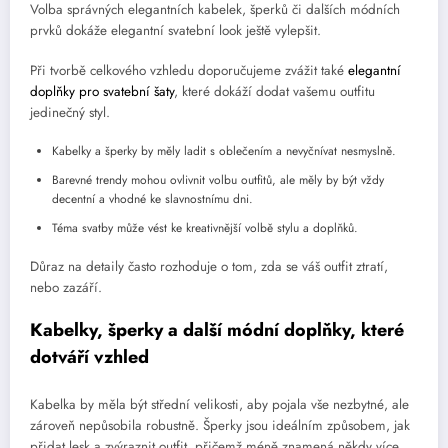
Volba správných elegantních kabelek, šperků či dalších módních
prvků dokáže elegantní svatební look ještě vylepšit.
Při tvorbě celkového vzhledu doporučujeme zvážit také
elegantní
doplňky pro svatební šaty
, které dokáží dodat vašemu outfitu
jedinečný styl.
Kabelky a šperky by měly ladit s oblečením a nevyčnívat nesmyslně.
Barevné trendy mohou ovlivnit volbu outfitů, ale měly by být vždy
decentní a vhodné ke slavnostnímu dni.
Téma svatby může vést ke kreativnější volbě stylu a doplňků.
Důraz na detaily často rozhoduje o tom, zda se váš outfit ztratí,
nebo zazáří.
Kabelky, šperky a další módní doplňky, které
dotváří vzhled
Kabelka by měla být střední velikosti, aby pojala vše nezbytné, ale
zároveň nepůsobila robustně. Šperky jsou ideálním způsobem, jak
přidat lesk a zvýraznit outfit, přičemž méně znamená někdy více.