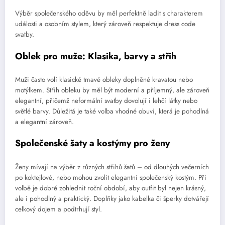
Výběr společenského oděvu by měl perfektně ladit s charakterem
události a osobním stylem, který zároveň respektuje dress code
svatby.
Oblek pro muže: Klasika, barvy a střih
Muži často volí klasické tmavé obleky doplněné kravatou nebo
motýlkem. Střih obleku by měl být moderní a příjemný, ale zároveň
elegantní, přičemž neformální svatby dovolují i lehčí látky nebo
světlé barvy. Důležitá je také volba vhodné obuvi, která je pohodlná
a elegantní zároveň.
Společenské šaty a kostýmy pro ženy
Ženy mívají na výběr z různých střihů šatů – od dlouhých večerních
po koktejlové, nebo mohou zvolit elegantní společenský kostým. Při
volbě je dobré zohlednit roční období, aby outfit byl nejen krásný,
ale i pohodlný a praktický. Doplňky jako kabelka či šperky dotvářejí
celkový dojem a podtrhují styl.