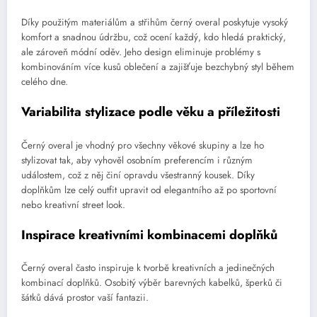
Díky použitým materiálům a střihům černý overal poskytuje vysoký
komfort a snadnou údržbu, což ocení každý, kdo hledá praktický,
ale zároveň módní oděv. Jeho design eliminuje problémy s
kombinováním více kusů oblečení a zajišťuje bezchybný styl během
celého dne.
Variabilita stylizace podle věku a příležitosti
Černý overal je vhodný pro všechny věkové skupiny a lze ho
stylizovat tak, aby vyhověl osobním preferencím i různým
událostem, což z něj činí opravdu všestranný kousek. Díky
doplňkům lze celý outfit upravit od elegantního až po sportovní
nebo kreativní street look.
Inspirace kreativními kombinacemi doplňků
Černý overal často inspiruje k tvorbě kreativních a jedinečných
kombinací doplňků. Osobitý výběr barevných kabelků, šperků či
šátků dává prostor vaší fantazii.