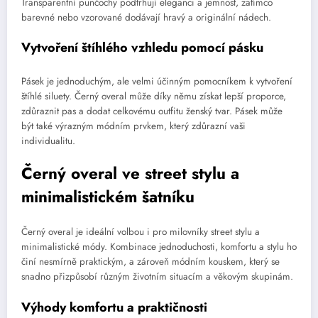
Transparentní punčochy podtrhují eleganci a jemnost, zatímco
barevné nebo vzorované dodávají hravý a originální nádech.
Vytvoření štíhlého vzhledu pomocí pásku
Pásek je jednoduchým, ale velmi účinným pomocníkem k vytvoření
štíhlé siluety. Černý overal může díky němu získat lepší proporce,
zdůraznit pas a dodat celkovému outfitu ženský tvar. Pásek může
být také výrazným módním prvkem, který zdůrazní vaši
individualitu.
Černý overal ve street stylu a
minimalistickém šatníku
Černý overal je ideální volbou i pro milovníky street stylu a
minimalistické módy. Kombinace jednoduchosti, komfortu a stylu ho
činí nesmírně praktickým, a zároveň módním kouskem, který se
snadno přizpůsobí různým životním situacím a věkovým skupinám.
Výhody komfortu a praktičnosti