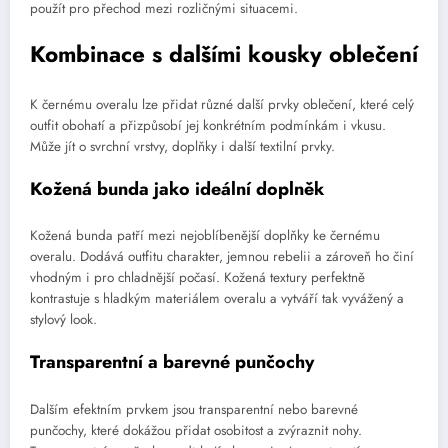
použít pro přechod mezi rozličnými situacemi.
Kombinace s dalšími kousky oblečení
K černému overalu lze přidat různé další prvky oblečení, které celý
outfit obohatí a přizpůsobí jej konkrétním podmínkám i vkusu.
Může jít o svrchní vrstvy, doplňky i další textilní prvky.
Kožená bunda jako ideální doplněk
Kožená bunda patří mezi nejoblíbenější doplňky ke černému
overalu. Dodává outfitu charakter, jemnou rebelii a zároveň ho činí
vhodným i pro chladnější počasí. Kožená textury perfektně
kontrastuje s hladkým materiálem overalu a vytváří tak vyvážený a
stylový look.
Transparentní a barevné punčochy
Dalším efektním prvkem jsou transparentní nebo barevné
punčochy, které dokážou přidat osobitost a zvýraznit nohy.