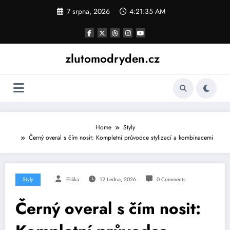
Skip
7 srpna, 2026
4:21:36 AM
to
content
zlutomodryden.cz
Home
Styly
Černý overal s čím nosit: Kompletní průvodce stylizací a kombinacemi
Styly
Eliška
12 Ledna, 2026
0 Comments
Černý overal s čím nosit: