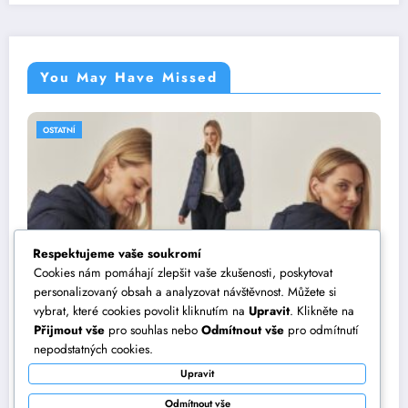
You May Have Missed
OSTATNÍ
Respektujeme vaše soukromí
Cookies nám pomáhají zlepšit vaše zkušenosti, poskytovat
personalizovaný obsah a analyzovat návštěvnost. Můžete si
vybrat, které cookies povolit kliknutím na
Upravit
. Klikněte na
Přijmout vše
pro souhlas nebo
Odmítnout vše
pro odmítnutí
Jak vytvořit dokonalý outfit? Vsaďte na
nepodstatných cookies.
dámské bundy TATUUM
Upravit
22 září, 2025
Eliška
Odmítnout vše