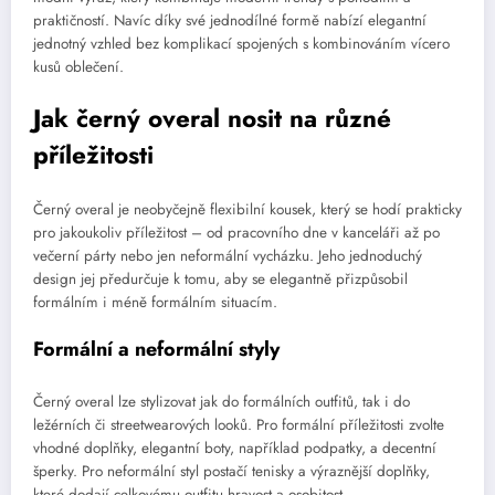
praktičností. Navíc díky své jednodílné formě nabízí elegantní
jednotný vzhled bez komplikací spojených s kombinováním vícero
kusů oblečení.
Jak černý overal nosit na různé
příležitosti
Černý overal je neobyčejně flexibilní kousek, který se hodí prakticky
pro jakoukoliv příležitost – od pracovního dne v kanceláři až po
večerní párty nebo jen neformální vycházku. Jeho jednoduchý
design jej předurčuje k tomu, aby se elegantně přizpůsobil
formálním i méně formálním situacím.
Formální a neformální styly
Černý overal lze stylizovat jak do formálních outfitů, tak i do
ležérních či streetwearových looků. Pro formální příležitosti zvolte
vhodné doplňky, elegantní boty, například podpatky, a decentní
šperky. Pro neformální styl postačí tenisky a výraznější doplňky,
které dodají celkovému outfitu hravost a osobitost.