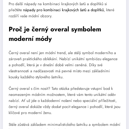
Pro další nápady na kombinaci krajkových šatů a doplňků si
přečtěte
nápady pro kombinaci krajkových šatů a doplňků
, které
rozšíří vaše módní obzory.
Proč je černý overal symbolem
moderní módy
Černý overal není jen módní trend, ale stálý symbol moderního a
zároveň praktického oblékání. Nabízí unikátní symbiózu elegance
a pohodlí, která je v dnešní době velmi ceněná. Díky své
všestrannosti a nadčasovosti má pevné místo mezi základními
kousky každého stylového šatníku.
Černý overal s čím nosit? Tato otázka představuje vstupní bod k
neomezeným módním možnostem, které vám tento unikátní oděv
nabízí. Ať už jde o každodenní nošení nebo speciální příležitosti,
černý overal dokáže vždy dodat pocit elegance i pohodlí, které jsou
klíčové pro moderní ženu.
Stále zůstává základem minimalistického šatníku a symbolem módní