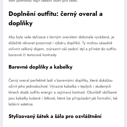
vám pomohou najít ideální outfit pro cestu.
Doplnění outfitu: černý overal a
doplňky
Aby byla vaše stylizace s černým overalem dokonale vyvážená, je
důležité věnovat pozornost i výběru doplňků. Ty mohou zásadně
ovlivnit celkový dojem, zvýraznit váš osobní styl a přinést do outfitu
barevné či texturové kontrasty.
Barevné doplňky a kabelky
Černý overal perfektně ladí s barevnými doplňky, které dokážou
oživit jeho jednoduchost. Výrazná kabelka v teplých i studených
tónech dodá outfitu energii a zajímavý kontrast. Obzvlášť oblíbené
jsou kabelky kožené i látkové, které lze přizpůsobit jak formální, tak
ležérní estetice.
Stylizovaný šátek a šála pro ozvláštnění