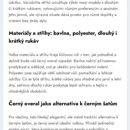
údržbu. Variabilita střihů umožňuje výběr mezi modely s dlouhým
či krátkým rukávem, vyhovujícími různým preferencím a sezónám.
Jeho jemná, ale výrazná silueta dává prostor pro různé doplňky a
vrstvení bez ztráty stylu.
Materiály a střihy: bavlna, polyester, dlouhý i
krátký rukáv
Volba materiálu a střihu hraje klíčovou roli v tom, jak pohodlně a
stylově bude váš černý overal vypadat. Bavlna nabízí přirozenou
prodyšnost a měkkost, což je ideální pro každodenní nošení.
Polyester zase zajišťuje větší odolnost vůči pomačkání a lehkost
údržby. Co se týče střihu, krátké rukávy jsou vhodné pro jarní a letní
dny, zatímco dlouhý rukáv poskytuje lepší ochranu a teplo v
chladnějších obdobích.
Černý overal jako alternativa k černým šatům
Pro všechny, kdo hledají elegantní, ale méně tradiční alternativu k
černým šatům, je černý overal ideální volbou. Přináší jedinečný
módní výraz, který kombinuje moderní trendy s pohodlím a