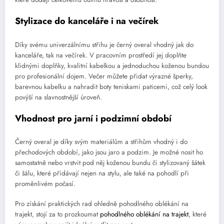
Stylizace do kanceláře i na večírek
Díky svému univerzálnímu střihu je černý overal vhodný jak do
kanceláře, tak na večírek. V pracovním prostředí jej doplňte
klidnými doplňky, kvalitní kabelkou a jednoduchou koženou bundou
pro profesionální dojem. Večer můžete přidat výrazné šperky,
barevnou kabelku a nahradit boty teniskami paticemi, což celý look
povýší na slavnostnější úroveň.
Vhodnost pro jarní i podzimní období
Černý overal je díky svým materiálům a střihům vhodný i do
přechodových období, jako jsou jaro a podzim. Je možné nosit ho
samostatně nebo vrstvit pod něj koženou bundu či stylizovaný šátek
či šálu, které přidávají nejen na stylu, ale také na pohodlí při
proměnlivém počasí.
Pro získání praktických rad ohledně pohodlného oblékání na
trajekt, stojí za to prozkoumat
pohodlného oblékání na trajekt
, které