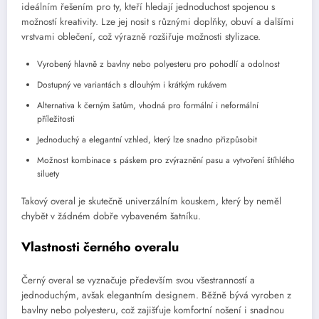
ideálním řešením pro ty, kteří hledají jednoduchost spojenou s
možností kreativity. Lze jej nosit s různými doplňky, obuví a dalšími
vrstvami oblečení, což výrazně rozšiřuje možnosti stylizace.
Vyrobený hlavně z bavlny nebo polyesteru pro pohodlí a odolnost
Dostupný ve variantách s dlouhým i krátkým rukávem
Alternativa k černým šatům, vhodná pro formální i neformální
příležitosti
Jednoduchý a elegantní vzhled, který lze snadno přizpůsobit
Možnost kombinace s páskem pro zvýraznění pasu a vytvoření štíhlého
siluety
Takový overal je skutečně univerzálním kouskem, který by neměl
chybět v žádném dobře vybaveném šatníku.
Vlastnosti černého overalu
Černý overal se vyznačuje především svou všestranností a
jednoduchým, avšak elegantním designem. Běžně bývá vyroben z
bavlny nebo polyesteru, což zajišťuje komfortní nošení i snadnou