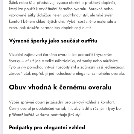
Šátek nebo šála představují vysoce efektní a praktický doplněk,
který lze použít k ozvláštnění černého overalu. Barevné nebo
vzorované šátky dokážou nejen podtrhnout styl, ale také zvýšit
komfort během chladnějších dní. Výběr správného materiálu a
vzoru pak dokáže harmonicky doplnit celý outfit.
Výrazné šperky jako součást outfitu
Vizuální zajímavost černého overalu lze podpořit i výraznými
šperky – ať už jde o velké náhrdelníky, náramky nebo náušnice.
Tyto prvky pomohou vytvořit osobitý styl a zdůrazní vaši jedinečnost,
zároveň však nepřebijí jednoduchost a eleganci samotného overalu.
Obuv vhodná k černému overalu
Výběr správné obuvi je zásadní pro celkový vzhled a komfort.
Černý overal je dostatečně variabilní, aby ladil s různými typy bot,
přičemž každá varianta podtrhuje jiný styl.
Podpatky pro elegantní vzhled