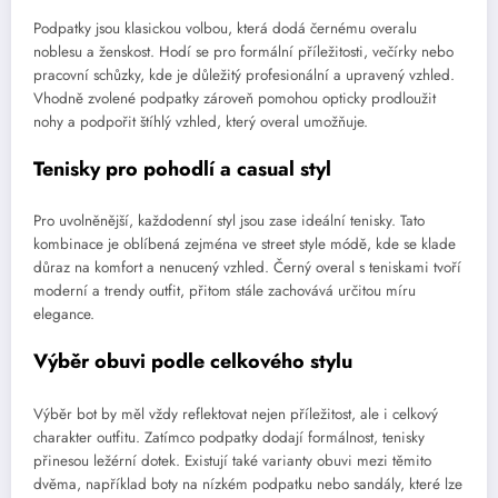
Podpatky jsou klasickou volbou, která dodá černému overalu
noblesu a ženskost. Hodí se pro formální příležitosti, večírky nebo
pracovní schůzky, kde je důležitý profesionální a upravený vzhled.
Vhodně zvolené podpatky zároveň pomohou opticky prodloužit
nohy a podpořit štíhlý vzhled, který overal umožňuje.
Tenisky pro pohodlí a casual styl
Pro uvolněnější, každodenní styl jsou zase ideální tenisky. Tato
kombinace je oblíbená zejména ve street style módě, kde se klade
důraz na komfort a nenucený vzhled. Černý overal s teniskami tvoří
moderní a trendy outfit, přitom stále zachovává určitou míru
elegance.
Výběr obuvi podle celkového stylu
Výběr bot by měl vždy reflektovat nejen příležitost, ale i celkový
charakter outfitu. Zatímco podpatky dodají formálnost, tenisky
přinesou ležérní dotek. Existují také varianty obuvi mezi těmito
dvěma, například boty na nízkém podpatku nebo sandály, které lze