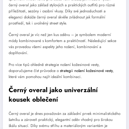
černý overal jako základ stylových a praktických outfitů pro různé
příležitosti, sezóny i osobní vkusy. Díky své jednoduchosti a
eleganci dokáže černý overal skvěle zvládnout jak formální
prostředí, tak i uvolněný street style.
Černý overal je víc než jen kus oděvu – je symbolem moderní
módy kombinované s komfortem a praktičností. Následující sekce
vás provedou všemi aspekty jeho nošení, kombinování a
doplňování.
Pro více tipů ohledně strategie nošení kožesinové vesty,
doporučujeme číst průvodce o
strategii nošení kožesinové vesty
,
které vám pomohou najít ideální kombinaci.
Černý overal jako univerzální
kousek oblečení
Černý overal je dnes považován za základní prvek minimalistického
šatníku a zároveň praktický, elegantní oděv vhodný pro širokou
škálu situací. Díky svému střihu a materiálovým variantám je