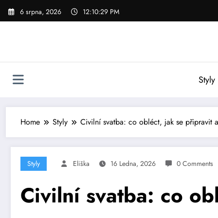
Skip
6 srpna, 2026
12:10:31 PM
to
content
Styly
Home
Styly
Civilní svatba: co obléct, jak se připravit
Styly
Eliška
16 Ledna, 2026
0 Comments
Civilní svatba: co ob