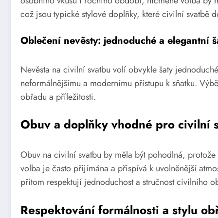
osobního vkusu i ročního období, nicméně volba by mě
což jsou typické stylové doplňky, které civilní svatbě d
Oblečení nevěsty: jednoduché a elegantní š
Nevěsta na civilní svatbu volí obvykle šaty jednoduc
neformálnějšímu a modernímu přístupu k sňatku. Výběr
obřadu a příležitosti.
Obuv a doplňky vhodné pro civilní 
Obuv na civilní svatbu by měla být pohodlná, protože o
volba je často přijímána a přispívá k uvolněnější atmos
přitom respektují jednoduchost a stručnost civilního o
Respektování formálnosti a stylu ob