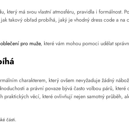
u, který má svou vlastní atmosféru, pravidla i formálnost. 
ak takový obřad probíhá, jaký je vhodný dress code a na co 
 oblečení pro muže
, které vám mohou pomoci udělat správn
bíhá
ormálním charakterem, který ovšem nevyžaduje žádný nábožen
ednoduchosti a právní povaze bývá často volbou párů, které c
h praktických věcí, které ovlivňují nejen samotný průběh, al
ké části.