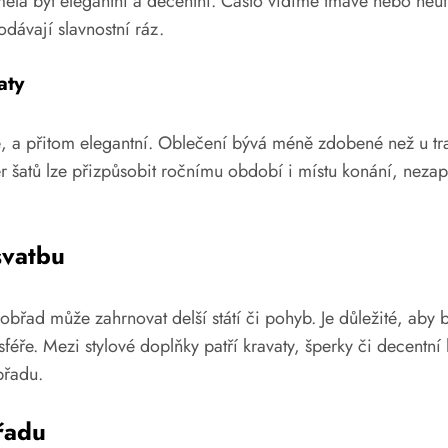
la být elegantní a decentní. Často vidíme tmavé nebo neutr
odávají slavnostní ráz.
aty
hé, a přitom elegantní. Oblečení bývá méně zdobené než u tr
 šatů lze přizpůsobit ročnímu období i místu konání, nezapo
svatbu
břad může zahrnovat delší státí či pohyb. Je důležité, aby b
féře. Mezi stylové doplňky patří kravaty, šperky či decentní 
břadu.
řadu