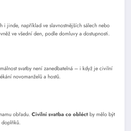
h i jinde, například ve slavnostnějších sálech nebo
rovněž ve všední den, podle domluvy a dostupnosti.
málnost svatby není zanedbatelná – i když je civilní
blékání novomanželů a hostů.
významu obřadu.
Civilní svatba co obléct
by mělo být
a doplňků.