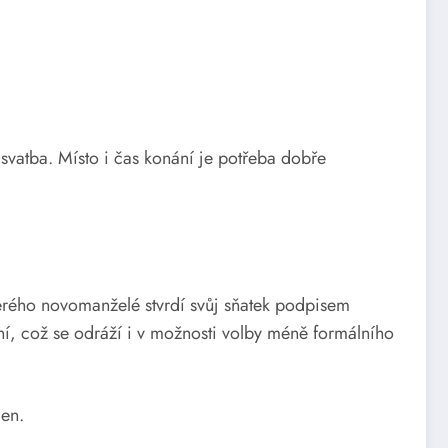
 svatba. Místo i čas konání je potřeba dobře
terého novomanželé stvrdí svůj sňatek podpisem
í, což se odráží i v možnosti volby méně formálního
den.