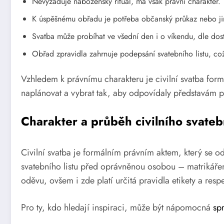
Nevyžaduje náboženský rituál, má však právní charakter.
K úspěšnému obřadu je potřeba občanský průkaz nebo jin
Svatba může probíhat ve všední den i o víkendu, dle dost
Obřad zpravidla zahrnuje podepsání svatebního listu, což 
Vzhledem k právnímu charakteru je civilní svatba formá
naplánovat a vybrat tak, aby odpovídaly představám p
Charakter a průběh civilního svate
Civilní svatba je formálním právním aktem, který se 
svatebního listu před oprávněnou osobou – matrikáře
oděvu, ovšem i zde platí určitá pravidla etikety a respek
Pro ty, kdo hledají inspiraci, může být nápomocná
sp