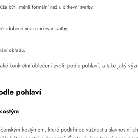
ůže být i méně formální než u církevní svatby.
ně zdobené než u církevní svatby.
nání obřadu.
ké konkrétní oblečení zvolit podle pohlaví, a také jaký výz
odle pohlaví
 kostým
čenským kostýmem, které podtrhnou vážnost a slavnostní char