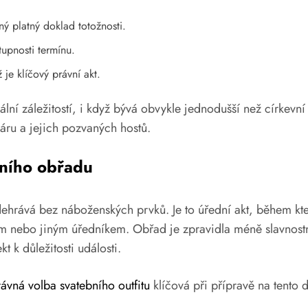
ý platný doklad totožnosti.
upnosti termínu.
je klíčový právní akt.
lní záležitostí, i když bývá obvykle jednodušší než církevní
áru a jejich pozvaných hostů.
bního obřadu
odehrává bez náboženských prvků. Je to úřední akt, během k
m nebo jiným úředníkem. Obřad je zpravidla méně slavnostn
t k důležitosti události.
rávná volba svatebního outfitu
klíčová při přípravě na tento 