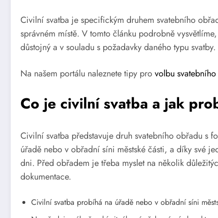
Civilní svatba je specifickým druhem svatebního obřad
správném místě. V tomto článku podrobně vysvětlíme, j
důstojný a v souladu s požadavky daného typu svatby.
Na našem portálu naleznete tipy pro
volbu svatebního
Co je civilní svatba a jak pro
Civilní svatba představuje druh svatebního obřadu s f
úřadě nebo v obřadní síni městské části, a díky své j
dni. Před obřadem je třeba myslet na několik důležitýc
dokumentace.
Civilní svatba probíhá na úřadě nebo v obřadní síni městs