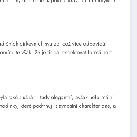
ální tóny doplněné například kravatou či motýlkem,
adičních církevních svateb, což více odpovídá
mínejte však, že je třeba respektovat formálnost
yla také slušná – tedy elegantní, avšak neformální
hodinky, které podtrhují slavnostní charakter dne, a