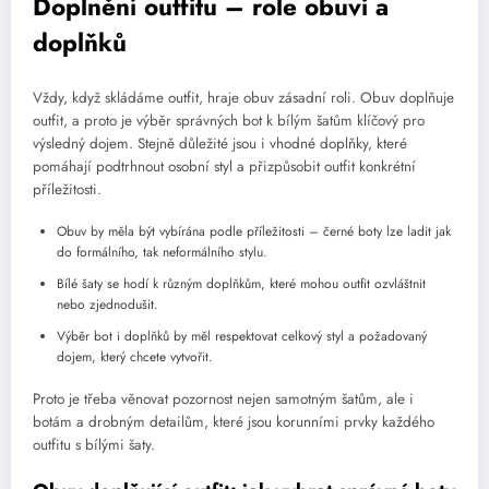
Doplnění outfitu – role obuvi a
doplňků
Vždy, když skládáme outfit, hraje obuv zásadní roli. Obuv doplňuje
outfit, a proto je výběr správných bot k bílým šatům klíčový pro
výsledný dojem. Stejně důležité jsou i vhodné doplňky, které
pomáhají podtrhnout osobní styl a přizpůsobit outfit konkrétní
příležitosti.
Obuv by měla být vybírána podle příležitosti – černé boty lze ladit jak
do formálního, tak neformálního stylu.
Bílé šaty se hodí k různým doplňkům, které mohou outfit ozvláštnit
nebo zjednodušit.
Výběr bot i doplňků by měl respektovat celkový styl a požadovaný
dojem, který chcete vytvořit.
Proto je třeba věnovat pozornost nejen samotným šatům, ale i
botám a drobným detailům, které jsou korunními prvky každého
outfitu s bílými šaty.