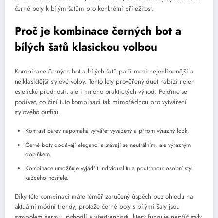
černé boty k bílým šatům pro konkrétní příležitost.
Proč je kombinace černých bot a
bílých šatů klasickou volbou
Kombinace černých bot a bílých šatů patří mezi nejoblíbenější a
nejklasičtější stylové volby. Tento lety prověřený duet nabízí nejen
estetické přednosti, ale i mnoho praktických výhod. Pojďme se
podívat, co činí tuto kombinaci tak mimořádnou pro vytváření
stylového outfitu.
Kontrast barev napomáhá vytvářet vyvážený a přitom výrazný look.
Černé boty dodávají eleganci a stávají se neutrálním, ale výrazným
doplňkem.
Kombinace umožňuje vyjádřit individualitu a podtrhnout osobní styl
každého nositele.
Díky této kombinaci máte téměř zaručený úspěch bez ohledu na
aktuální módní trendy, protože černé boty s bílými šaty jsou
symbolem šarmu, pohodlí a všestrannosti, který funguje napříč styly