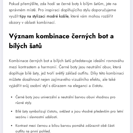
Pokud přemýšlíte, zda hodí se černé boty k bílým šatům, jste na
správném místě. Pro inspiraci doplňujícího stylu doporučujeme
využít
tipy na stylizaci modré košile
, které vám mohou rozšířit
obzory v oblasti kombinací.
Význam kombinace černých bot a
bílých šatů
Kombinace černých bot a bílých šatů představuje ideální rovnováhu
mezi kontrastem a harmonií. Černé boty jsou neutrální obuv, která
doplňuje bílé šaty, jež tvoří světlý základ outfitu. Díky této kombinaci
můžete dosáhnout nejen zajímavého vizuálního efektu, ale také
vyjádřit svůj osobní styl s důrazem na eleganci a čistotu.
Černé boty jsou univerzální a neutrální barvou obuvi vhodnou pro
různé styly.
Bílé šaty symbolizují čistotu, svěžest a jsou vhodné především pro letní
sezónu i slavnostní události.
Kontrast mezi černou a bílou barvou pomáhá zdůraznit obě části
outfitu na první pohled.