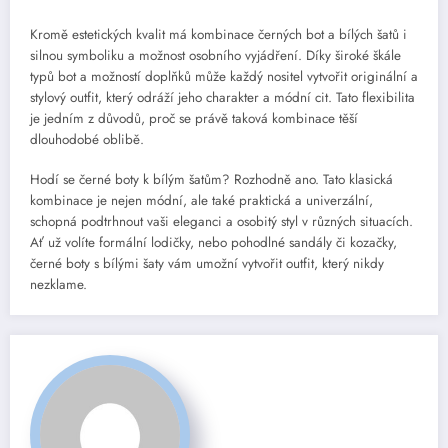
Kromě estetických kvalit má kombinace černých bot a bílých šatů i
silnou symboliku a možnost osobního vyjádření. Díky široké škále
typů bot a možností doplňků může každý nositel vytvořit originální a
stylový outfit, který odráží jeho charakter a módní cit. Tato flexibilita
je jedním z důvodů, proč se právě taková kombinace těší
dlouhodobé oblibě.
Hodí se černé boty k bílým šatům? Rozhodně ano. Tato klasická
kombinace je nejen módní, ale také praktická a univerzální,
schopná podtrhnout vaši eleganci a osobitý styl v různých situacích.
Ať už volíte formální lodičky, nebo pohodlné sandály či kozačky,
černé boty s bílými šaty vám umožní vytvořit outfit, který nikdy
nezklame.