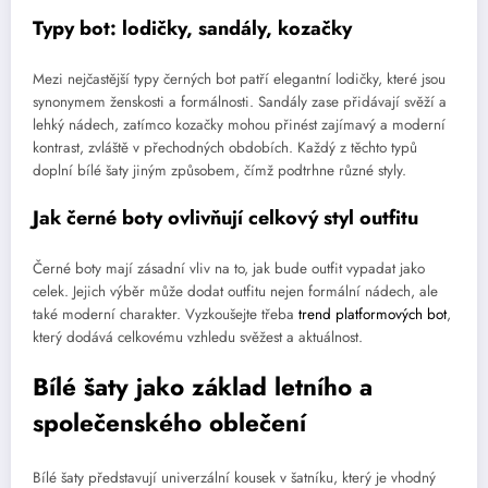
Typy bot: lodičky, sandály, kozačky
Mezi nejčastější typy černých bot patří elegantní lodičky, které jsou
synonymem ženskosti a formálnosti. Sandály zase přidávají svěží a
lehký nádech, zatímco kozačky mohou přinést zajímavý a moderní
kontrast, zvláště v přechodných obdobích. Každý z těchto typů
doplní bílé šaty jiným způsobem, čímž podtrhne různé styly.
Jak černé boty ovlivňují celkový styl outfitu
Černé boty mají zásadní vliv na to, jak bude outfit vypadat jako
celek. Jejich výběr může dodat outfitu nejen formální nádech, ale
také moderní charakter. Vyzkoušejte třeba
trend platformových bot
,
který dodává celkovému vzhledu svěžest a aktuálnost.
Bílé šaty jako základ letního a
společenského oblečení
Bílé šaty představují univerzální kousek v šatníku, který je vhodný