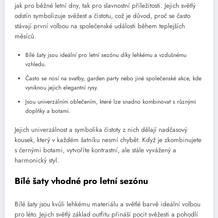
jak pro běžné letní dny, tak pro slavnostní příležitosti. Jejich světlý
odstín symbolizuje svěžest a čistotu, což je důvod, proč se často
stávají první volbou na společenské události během teplejších
měsíců.
Bílé šaty jsou ideální pro letní sezónu díky lehkému a vzdušnému
vzhledu.
Často se nosí na svatby, garden party nebo jiné společenské akce, kde
vyniknou jejich elegantní rysy.
Jsou univerzálním oblečením, které lze snadno kombinovat s různými
doplňky a botami.
Jejich univerzálnost a symbolika čistoty z nich dělají nadčasový
kousek, který v každém šatníku nesmí chybět. Když je zkombinujete
s černými botami, vytvoříte kontrastní, ale stále vyvážený a
harmonický styl.
Bílé šaty vhodné pro letní sezónu
Bílé šaty jsou kvůli lehkému materiálu a světlé barvě ideální volbou
pro léto. Jejich světlý základ outfitu přináší pocit svěžesti a pohodlí