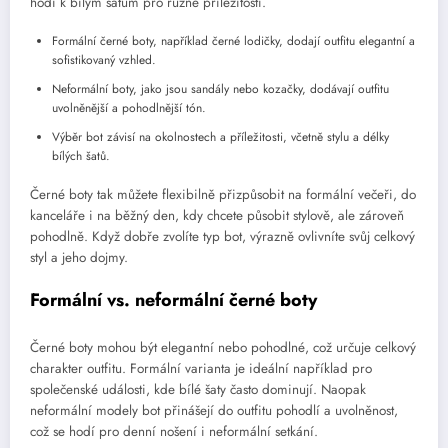
hodí k bílým šatům pro různé příležitosti.
Formální černé boty, například černé lodičky, dodají outfitu elegantní a
sofistikovaný vzhled.
Neformální boty, jako jsou sandály nebo kozačky, dodávají outfitu
uvolněnější a pohodlnější tón.
Výběr bot závisí na okolnostech a příležitosti, včetně stylu a délky
bílých šatů.
Černé boty tak můžete flexibilně přizpůsobit na formální večeři, do
kanceláře i na běžný den, kdy chcete působit stylově, ale zároveň
pohodlně. Když dobře zvolíte typ bot, výrazně ovlivníte svůj celkový
styl a jeho dojmy.
Formální vs. neformální černé boty
Černé boty mohou být elegantní nebo pohodlné, což určuje celkový
charakter outfitu. Formální varianta je ideální například pro
společenské události, kde bílé šaty často dominují. Naopak
neformální modely bot přinášejí do outfitu pohodlí a uvolněnost,
což se hodí pro denní nošení i neformální setkání.