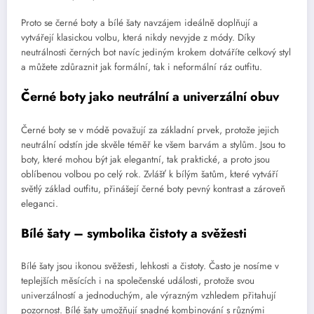
Proto se černé boty a bílé šaty navzájem ideálně doplňují a
vytvářejí klasickou volbu, která nikdy nevyjde z módy. Díky
neutrálnosti černých bot navíc jediným krokem dotváříte celkový styl
a můžete zdůraznit jak formální, tak i neformální ráz outfitu.
Černé boty jako neutrální a univerzální obuv
Černé boty se v módě považují za základní prvek, protože jejich
neutrální odstín jde skvěle téměř ke všem barvám a stylům. Jsou to
boty, které mohou být jak elegantní, tak praktické, a proto jsou
oblíbenou volbou po celý rok. Zvlášť k bílým šatům, které vytváří
světlý základ outfitu, přinášejí černé boty pevný kontrast a zároveň
eleganci.
Bílé šaty – symbolika čistoty a svěžesti
Bílé šaty jsou ikonou svěžesti, lehkosti a čistoty. Často je nosíme v
teplejších měsících i na společenské události, protože svou
univerzálností a jednoduchým, ale výrazným vzhledem přitahují
pozornost. Bílé šaty umožňují snadné kombinování s různými