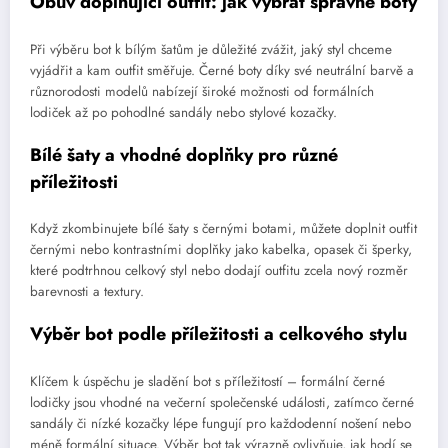
Obuv doplňující outfit: jak vybrat správné boty
Při výběru bot k bílým šatům je důležité zvážit, jaký styl chceme
vyjádřit a kam outfit směřuje. Černé boty díky své neutrální barvě a
různorodosti modelů nabízejí široké možnosti od formálních
lodiček až po pohodlné sandály nebo stylové kozačky.
Bílé šaty a vhodné doplňky pro různé
příležitosti
Když zkombinujete bílé šaty s černými botami, můžete doplnit outfit
černými nebo kontrastními doplňky jako kabelka, opasek či šperky,
které podtrhnou celkový styl nebo dodají outfitu zcela nový rozměr
barevnosti a textury.
Výběr bot podle příležitosti a celkového stylu
Klíčem k úspěchu je sladění bot s příležitostí – formální černé
lodičky jsou vhodné na večerní společenské události, zatímco černé
sandály či nízké kozačky lépe fungují pro každodenní nošení nebo
méně formální situace. Výběr bot tak výrazně ovlivňuje, jak hodí se