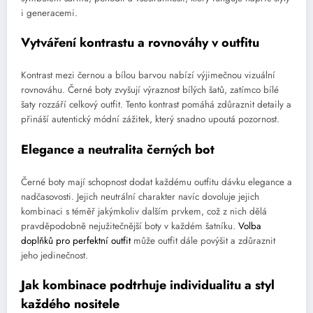
i generacemi.
Vytváření kontrastu a rovnováhy v outfitu
Kontrast mezi černou a bílou barvou nabízí výjimečnou vizuální
rovnováhu. Černé boty zvyšují výraznost bílých šatů, zatímco bílé
šaty rozzáří celkový outfit. Tento kontrast pomáhá zdůraznit detaily a
přináší autentický módní zážitek, který snadno upoutá pozornost.
Elegance a neutralita černých bot
Černé boty mají schopnost dodat každému outfitu dávku elegance a
nadčasovosti. Jejich neutrální charakter navíc dovoluje jejich
kombinaci s téměř jakýmkoliv dalším prvkem, což z nich dělá
pravděpodobně nejužitečnější boty v každém šatníku.
Volba
doplňků pro perfektní outfit
může outfit dále povýšit a zdůraznit
jeho jedinečnost.
Jak kombinace podtrhuje individualitu a styl
každého nositele