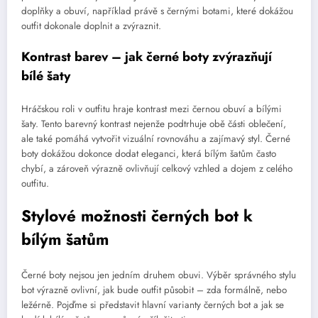
doplňky a obuví, například právě s černými botami, které dokážou
outfit dokonale doplnit a zvýraznit.
Kontrast barev – jak černé boty zvýrazňují
bílé šaty
Hráčskou roli v outfitu hraje kontrast mezi černou obuví a bílými
šaty. Tento barevný kontrast nejenže podtrhuje obě části oblečení,
ale také pomáhá vytvořit vizuální rovnováhu a zajímavý styl. Černé
boty dokážou dokonce dodat eleganci, která bílým šatům často
chybí, a zároveň výrazně ovlivňují celkový vzhled a dojem z celého
outfitu.
Stylové možnosti černých bot k
bílým šatům
Černé boty nejsou jen jedním druhem obuvi. Výběr správného stylu
bot výrazně ovlivní, jak bude outfit působit – zda formálně, nebo
ležérně. Pojďme si představit hlavní varianty černých bot a jak se