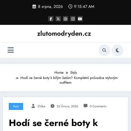
Skip
8 srpna, 2026
9:15:48 AM
to
content
zlutomodryden.cz
Home
Styly
Hodí se černé boty k bílým šatům? Kompletní průvodce stylovým
outfitem
Styly
Eliška
22 Února, 2026
0 Comments
Hodí se černé boty k