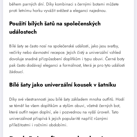
během parných dní. Díky kombinaci s černými botami můžete
proti letnímu horku vyvážit svěžest a eleganci najednou.
Použití bílých šatů na společenských
událostech
Bílé šaty se často nosí na společenské události, jako jsou svatby,
večírky nebo slavnostní recepce. Jejich čistý a univerzální vzhled
dovoluje snadné přizpůsobení doplňkům i typu obuvi. Černé boty
pak často dodávají eleganci a formálnost, která je pro tyto události
žádoucí.
Bílé šaty jako univerzální kousek v šatníku
Díky své všestrannosti jsou bílé šaty základem mnoha outfitů. Hodí
se téměř ke všem doplňkům a stylům obuvi, včetně černých bot,
které outfit nejen doplní, ale i pozvednou na vyšší úroveň. Tato
univerzálnost přispívá k jejich popularitě napříč různými
příležitostmi i ročními obdobími.