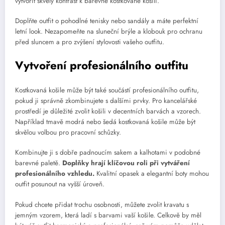
vytvořit skvělý kontrast k barevné kostkované košili.
Doplňte outfit o pohodlné tenisky nebo sandály a máte perfektní
letní look. Nezapomeňte na sluneční brýle a klobouk pro ochranu
před sluncem a pro zvýšení stylovosti vašeho outfitu.
Vytvoření profesionálního outfitu
Kostkovaná košile může být také součástí profesionálního outfitu,
pokud ji správně zkombinujete s dalšími prvky. Pro kancelářské
prostředí je důležité zvolit košili v decentních barvách a vzorech.
Například tmavě modrá nebo šedá kostkovaná košile může být
skvělou volbou pro pracovní schůzky.
Kombinujte ji s dobře padnoucím sakem a kalhotami v podobné
barevné paletě.
Doplňky hrají klíčovou roli při vytváření
profesionálního vzhledu.
Kvalitní opasek a elegantní boty mohou
outfit posunout na vyšší úroveň.
Pokud chcete přidat trochu osobnosti, můžete zvolit kravatu s
jemným vzorem, která ladí s barvami vaší košile. Celkově by měl