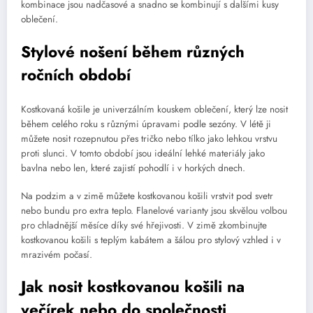
kombinace jsou nadčasové a snadno se kombinují s dalšími kusy
oblečení.
Stylové nošení během různých
ročních období
Kostkovaná košile je univerzálním kouskem oblečení, který lze nosit
během celého roku s různými úpravami podle sezóny. V létě ji
můžete nosit rozepnutou přes tričko nebo tílko jako lehkou vrstvu
proti slunci. V tomto období jsou ideální lehké materiály jako
bavlna nebo len, které zajistí pohodlí i v horkých dnech.
Na podzim a v zimě můžete kostkovanou košili vrstvit pod svetr
nebo bundu pro extra teplo. Flanelové varianty jsou skvělou volbou
pro chladnější měsíce díky své hřejivosti. V zimě zkombinujte
kostkovanou košili s teplým kabátem a šálou pro stylový vzhled i v
mrazivém počasí.
Jak nosit kostkovanou košili na
večírek nebo do společnosti