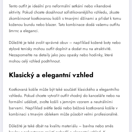
Tento outfit je ideální pro neformální setkání nebo víkendové
aktivity. Pokud chcete dosáhnout sofistikovanějšího vzhledu, zkuste
zkombinovat kostkovanou košili s tmavými džínami a přidat k tomu
koženou bundu nebo blazer. Tato kombinace dodá vašemu outfitu
šmrnc a eleganci.
Důležité je také zvolit správné obuv – například kožené boty nebo
stylové tenisky mohou outfit doplnit a dodat mu na atraktivitě.
Nezapomeňte na detaily jako jsou opasky nebo hodinky, které
mohou celý vzhled podtrhnout.
Klasický a elegantní vzhled
Kostkovaná košile může být také součástí klasického a elegantního
vzhledu. Pokud chcete vytvořit outfit vhodný do kanceláře nebo na
formální události, zvolte košili s jemným vzorem a neutrálními
barvami. Například světle šedá nebo béžová kostkovaná košile v
kombinaci s tmavým oblekem může působit velmi profesionálně.
Důležité je také dbát na kvalitu materiálu – bavlna nebo směs