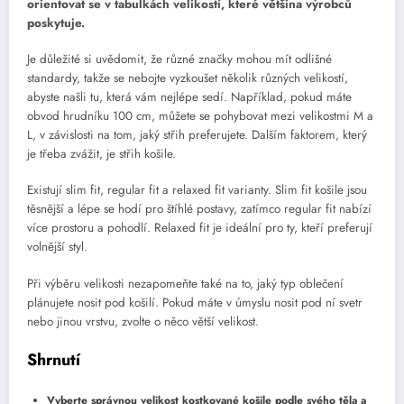
orientovat se v tabulkách velikostí, které většina výrobců
poskytuje.
Je důležité si uvědomit, že různé značky mohou mít odlišné
standardy, takže se nebojte vyzkoušet několik různých velikostí,
abyste našli tu, která vám nejlépe sedí. Například, pokud máte
obvod hrudníku 100 cm, můžete se pohybovat mezi velikostmi M a
L, v závislosti na tom, jaký střih preferujete. Dalším faktorem, který
je třeba zvážit, je střih košile.
Existují slim fit, regular fit a relaxed fit varianty. Slim fit košile jsou
těsnější a lépe se hodí pro štíhlé postavy, zatímco regular fit nabízí
více prostoru a pohodlí. Relaxed fit je ideální pro ty, kteří preferují
volnější styl.
Při výběru velikosti nezapomeňte také na to, jaký typ oblečení
plánujete nosit pod košilí. Pokud máte v úmyslu nosit pod ní svetr
nebo jinou vrstvu, zvolte o něco větší velikost.
Shrnutí
Vyberte správnou velikost kostkované košile podle svého těla a