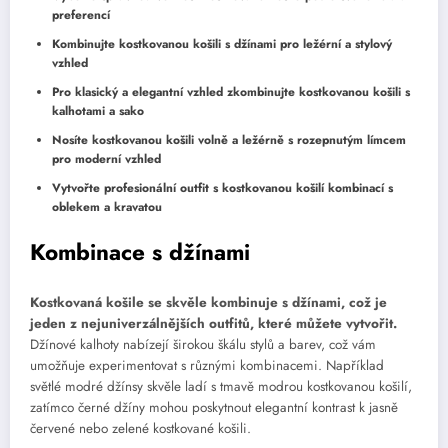
preferencí
Kombinujte kostkovanou košili s džínami pro ležérní a stylový
vzhled
Pro klasický a elegantní vzhled zkombinujte kostkovanou košili s
kalhotami a sako
Nosíte kostkovanou košili volně a ležérně s rozepnutým límcem
pro moderní vzhled
Vytvořte profesionální outfit s kostkovanou košilí kombinací s
oblekem a kravatou
Kombinace s džínami
Kostkovaná košile se skvěle kombinuje s džínami, což je
jeden z nejuniverzálnějších outfitů, které můžete vytvořit.
Džínové kalhoty nabízejí širokou škálu stylů a barev, což vám
umožňuje experimentovat s různými kombinacemi. Například
světlé modré džínsy skvěle ladí s tmavě modrou kostkovanou košilí,
zatímco černé džíny mohou poskytnout elegantní kontrast k jasně
červené nebo zelené kostkované košili.