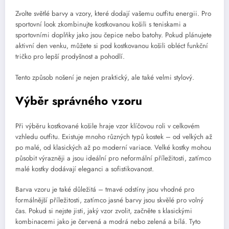
Zvolte světlé barvy a vzory, které dodají vašemu outfitu energii. Pro
sportovní look zkombinujte kostkovanou košili s teniskami a
sportovními doplňky jako jsou čepice nebo batohy. Pokud plánujete
aktivní den venku, můžete si pod kostkovanou košili obléct funkční
tričko pro lepší prodyšnost a pohodlí.
Tento způsob nošení je nejen praktický, ale také velmi stylový.
Výběr správného vzoru
Při výběru kostkované košile hraje vzor klíčovou roli v celkovém
vzhledu outfitu. Existuje mnoho různých typů kostek – od velkých až
po malé, od klasických až po moderní variace. Velké kostky mohou
působit výrazněji a jsou ideální pro neformální příležitosti, zatímco
malé kostky dodávají eleganci a sofistikovanost.
Barva vzoru je také důležitá – tmavé odstíny jsou vhodné pro
formálnější příležitosti, zatímco jasné barvy jsou skvělé pro volný
čas. Pokud si nejste jisti, jaký vzor zvolit, začněte s klasickými
kombinacemi jako je červená a modrá nebo zelená a bílá. Tyto