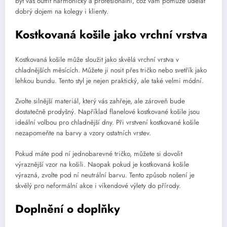
být váš outfit harmonický a profesionální, což vám pomůže udělat
dobrý dojem na kolegy i klienty.
Kostkovaná košile jako vrchní vrstva
Kostkovaná košile může sloužit jako skvělá vrchní vrstva v
chladnějších měsících. Můžete ji nosit přes tričko nebo svetřík jako
lehkou bundu. Tento styl je nejen praktický, ale také velmi módní.
Zvolte silnější materiál, který vás zahřeje, ale zároveň bude
dostatečně prodyšný. Například flanelové kostkované košile jsou
ideální volbou pro chladnější dny. Při vrstvení kostkované košile
nezapomeňte na barvy a vzory ostatních vrstev.
Pokud máte pod ní jednobarevné tričko, můžete si dovolit
výraznější vzor na košili. Naopak pokud je kostkovaná košile
výrazná, zvolte pod ní neutrální barvu. Tento způsob nošení je
skvělý pro neformální akce i víkendové výlety do přírody.
Doplnění o doplňky