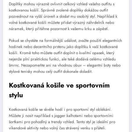
Doplňky mohou výrazně ovlivnit celkový vzhled vašeho outfitu s
kostkovanou košilí. Správně zvolené doplňky dokážou outfit
pozvednout na vyšší úroveň a dodat mu osobitý styl. Například k
volné kostkované košili můžete přidat výrazný náhrdelník nebo
náramek, který přitáhne pozornost k vašemu krku a zápěstí.
Pokud se chystáte na formálnější událost, zvažte použití elegantních
hodinek nebo decentního prstenu jako doplňku k vaší kostkované
košili. Kromě toho můžete outfit doplnit o kvalitní opasek, který
nejenže plní praktickou funkci, ale také dodává celému vzhledu
šmrnc. Nezapomeňte ani na vhodnou obuv – elegantní boty nebo
stylové tenisky mohou celý outfit dokonale doladit.
Kostkovaná košile ve sportovním
stylu
Kostkovaná košile se skvěle hodí i pro sportovní styl oblékání.
Můžete ji nosit například s jogger kalhotami nebo sportovními
šortkami pro pohodlný a trendy vzhled. Tento styl je ideální pro
víkendové aktivity nebo volný čas strávený venku s přáteli.