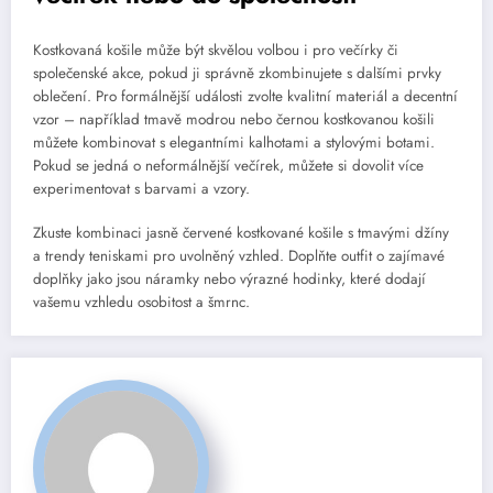
Kostkovaná košile může být skvělou volbou i pro večírky či
společenské akce, pokud ji správně zkombinujete s dalšími prvky
oblečení. Pro formálnější události zvolte kvalitní materiál a decentní
vzor – například tmavě modrou nebo černou kostkovanou košili
můžete kombinovat s elegantními kalhotami a stylovými botami.
Pokud se jedná o neformálnější večírek, můžete si dovolit více
experimentovat s barvami a vzory.
Zkuste kombinaci jasně červené kostkované košile s tmavými džíny
a trendy teniskami pro uvolněný vzhled. Doplňte outfit o zajímavé
doplňky jako jsou náramky nebo výrazné hodinky, které dodají
vašemu vzhledu osobitost a šmrnc.