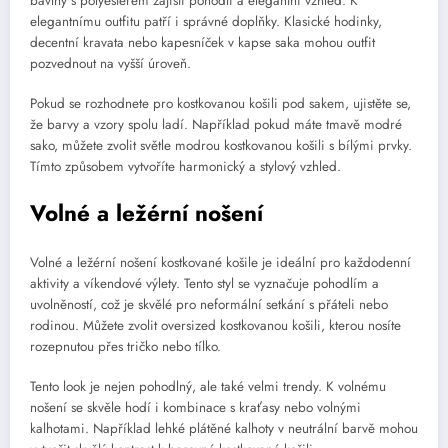
bavlny s polyesterem zajistí pohodlí a elegantní vzhled. K
elegantnímu outfitu patří i správné doplňky. Klasické hodinky,
decentní kravata nebo kapesníček v kapse saka mohou outfit
pozvednout na vyšší úroveň.
Pokud se rozhodnete pro kostkovanou košili pod sakem, ujistěte se,
že barvy a vzory spolu ladí. Například pokud máte tmavě modré
sako, můžete zvolit světle modrou kostkovanou košili s bílými prvky.
Tímto způsobem vytvoříte harmonický a stylový vzhled.
Volné a ležérní nošení
Volné a ležérní nošení kostkované košile je ideální pro každodenní
aktivity a víkendové výlety. Tento styl se vyznačuje pohodlím a
uvolněností, což je skvělé pro neformální setkání s přáteli nebo
rodinou. Můžete zvolit oversized kostkovanou košili, kterou nosíte
rozepnutou přes tričko nebo tílko.
Tento look je nejen pohodlný, ale také velmi trendy. K volnému
nošení se skvěle hodí i kombinace s kraťasy nebo volnými
kalhotami. Například lehké plátěné kalhoty v neutrální barvě mohou