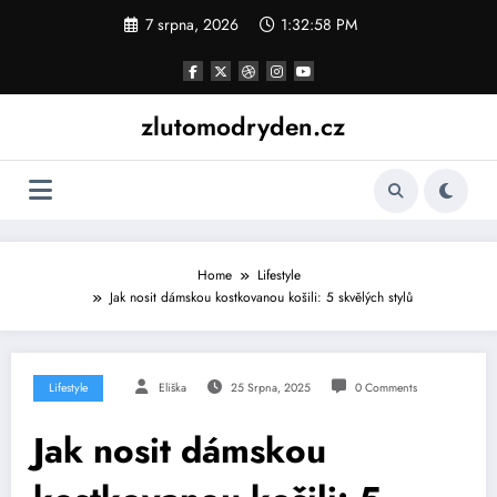
Skip
7 srpna, 2026
1:32:59 PM
to
content
zlutomodryden.cz
Home
Lifestyle
Jak nosit dámskou kostkovanou košili: 5 skvělých stylů
Lifestyle
Eliška
25 Srpna, 2025
0 Comments
Jak nosit dámskou