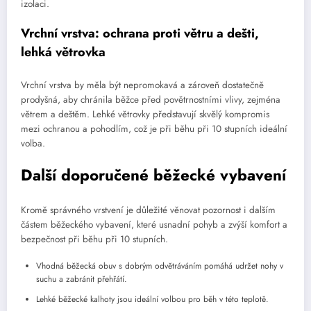
izolaci.
Vrchní vrstva: ochrana proti větru a dešti,
lehká větrovka
Vrchní vrstva by měla být nepromokavá a zároveň dostatečně
prodyšná, aby chránila běžce před povětrnostními vlivy, zejména
větrem a deštěm. Lehké větrovky představují skvělý kompromis
mezi ochranou a pohodlím, což je při běhu při 10 stupních ideální
volba.
Další doporučené běžecké vybavení
Kromě správného vrstvení je důležité věnovat pozornost i dalším
částem běžeckého vybavení, které usnadní pohyb a zvýší komfort a
bezpečnost při běhu při 10 stupních.
Vhodná běžecká obuv s dobrým odvětráváním pomáhá udržet nohy v
suchu a zabránit přehřátí.
Lehké běžecké kalhoty jsou ideální volbou pro běh v této teplotě.