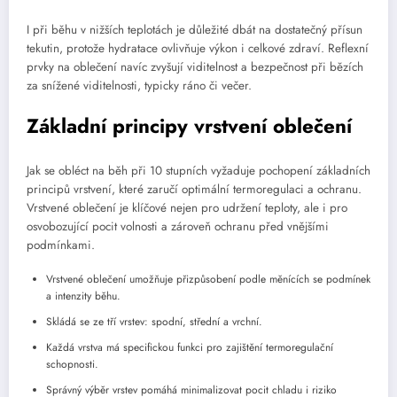
I při běhu v nižších teplotách je důležité dbát na dostatečný přísun
tekutin, protože hydratace ovlivňuje výkon i celkové zdraví. Reflexní
prvky na oblečení navíc zvyšují viditelnost a bezpečnost při bězích
za snížené viditelnosti, typicky ráno či večer.
Základní principy vrstvení oblečení
Jak se obléct na běh při 10 stupních vyžaduje pochopení základních
principů vrstvení, které zaručí optimální termoregulaci a ochranu.
Vrstvené oblečení je klíčové nejen pro udržení teploty, ale i pro
osvobozující pocit volnosti a zároveň ochranu před vnějšími
podmínkami.
Vrstvené oblečení umožňuje přizpůsobení podle měnících se podmínek
a intenzity běhu.
Skládá se ze tří vrstev: spodní, střední a vrchní.
Každá vrstva má specifickou funkci pro zajištění termoregulační
schopnosti.
Správný výběr vrstev pomáhá minimalizovat pocit chladu i riziko