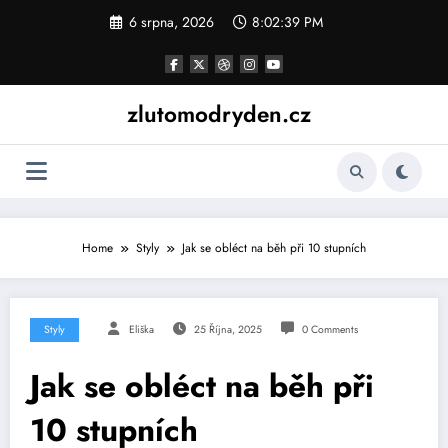
Skip
6 srpna, 2026
8:02:39 PM
to
content
zlutomodryden.cz
Home
Styly
Jak se obléct na běh při 10 stupních
Styly
Eliška
25 Října, 2025
0 Comments
Jak se obléct na běh při
10 stupních