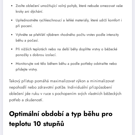
Zvolte oblečení umožňující volný pohyb, které nebude omezovat vaše
kroky ani dýchání.
Upřednostněte rychleschnoucí a lehké materiály, které udrží komfort i
při pocení.
Vyhněte se přehřátí výběrem vhodného počtu vrstev podle intenzity
běhu a počasí.
Při nižších teplotách nebo na delší běhy doplňte vrstvy o běžecké
ponožky s dobrou izolací.
Monitorujte své tělo během běhu a podle potřeby odstraňte nebo
přidejte vrstvy.
Takový přístup pomáhá maximalizovat výkon a minimalizovat
nepohodlí nebo zdravotní potíže. Individuální přizpůsobení
oblečení jde ruku v ruce s pochopením svých vlastních běžeckých
potřeb a zkušeností.
Optimální období a typ běhu pro
teplotu 10 stupňů