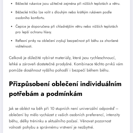
Běžecké rukavice jsou užitečné zejména při nižších teplotách a větru.
Běžecké tričko lze volit s dlouhým nebo krátkým rukávem podle
osobního komfortu.
Čepice je doporučena při chladnějším větru nebo nižších teplotách
pro lepší ochranu hlavy.
Reflexní prvky na oblečení zvyšují bezpečnost při běhu za zhoršené
viditelnosti.
Celkově je důležité vybírat materiály, které jsou rychleschnoucí,
lehké a zároveň dostatečně prodyšné. Kombinace těchto prvků vám
pomůže dosáhnout vyššího pohodlí i bezpečí během běhu.
Přizpůsobení oblečení individuálním
potřebám a podmínkám
Jak se obléct na běh při 10 stupních není univerzální odpověď –
oblečení by mělo vycházet z vašich osobních preferencí, intenzity
běhu, délky tréninku a aktuálního počasí. Věnovat pozornost
volnosti pohybu a správnému vrstvení je nezbytné.