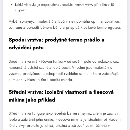
Lehká větrovka je doporučenou součástí vrchní vrstvy při běhu v 10
stupních.
Výběr správných materiálů a typů vrstev pomáhá optimalizovat vaši
ochranu a pohodlí během běhu a přispívá k celkové termoregulaci.
Spodní vrstva: prodyšné termo prádlo a
odvádění potu
Spodní vrstva má klíčovou funkci v odvádění potu od pokožky, což
napomáhá udržet suchý a teplý pocit. Vhodné jsou materiály s
vysokou prodyšností a schopností rychlého schnutí, které zabraňují
kumulaci vlhkosti a tím i pocitu chladu.
Střední vrstva: izolační vlastnosti a fleecová
mikina jako příklad
Střední vrstva funguje jako tepelná bariéra, jejímž cílem je zachytit
teplo a zabránit jeho úniku. Fleecová mikina je ideálním příkladem
této vrstvy, protože je lehká, pružná a zároveň velmi účinná v