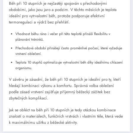
Běh při 10 stupních je nejčastěji spojován s přechodovými
obdobími, jako jsou jaro a podzim. V těchto měsících je teplota
ideální pro vytrvalostní běh, protože podporuje efektivní
termoregulaci a výdrž bez přehřátí.
Vhodnost běhu ráno i večer při této teplotě přináší flexibilitu v
plánování tréninků.
Přechodová období přinášejí často proměnlivé počasí, které vyžaduje
vrstvení oblečení.
Teplota 10 stupňů optimalizuje vytrvalostní běh díky ideálnímu chlazení
organismu.
V závěru je zásadní, že běh při 10 stupních je ideální pro ty, kteří
hledají kombinaci výkonu a komfortu. Správná volba oblečení
podle zásad vrstvení zajišťuje příjemný běžecký zážitek bez
zbytečných komplikací.
Jak se obléct na běh při 10 stupních je tedy otázkou kombinace
znalostí o materiálech, funkčních vrstvách i vlastním těle, která vede
k maximálnímu užitku z běžecké aktivity.