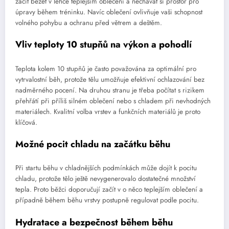
začít běžet v lehce teplejším oblečení a nechávat si prostor pro
úpravy během tréninku. Navíc oblečení ovlivňuje vaši schopnost
volného pohybu a ochranu před větrem a deštěm.
Vliv teploty 10 stupňů na výkon a pohodlí
Teplota kolem 10 stupňů je často považována za optimální pro
vytrvalostní běh, protože tělu umožňuje efektivní ochlazování bez
nadměrného pocení. Na druhou stranu je třeba počítat s rizikem
přehřátí při příliš silném oblečení nebo s chladem při nevhodných
materiálech. Kvalitní volba vrstev a funkčních materiálů je proto
klíčová.
Možné pocit chladu na začátku běhu
Při startu běhu v chladnějších podmínkách může dojít k pocitu
chladu, protože tělo ještě nevygenerovalo dostatečné množství
tepla. Proto běžci doporučují začít v o něco teplejším oblečení a
případně během běhu vrstvy postupně regulovat podle pocitu.
Hydratace a bezpečnost během běhu