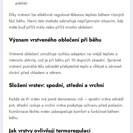
přehřátí.
Díky vrstvení lze efektivně regulovat tělesnou teplotu během různých
fází běhu. Navíc tato metoda zabraňuje nepříjemným situacím, kdy
máte buď příliš málo nebo příliš mnoho oblečení.
Význam vrstveného oblečení při běhu
Vrstvené oblečení umožňuje rychlou adaptaci na vnější teplotu a
intenzitu aktivity, což je při běhu při 10 stupních zásadní. Správné
vrstvení pomáhá tělu odvádět přebytečné teplo a vlhkost a zároveň
chrání před chladem a větrem.
Složení vrstev: spodní, střední a vrchní
Každá ze tří vrstev má jasně stanovenou roli – spodní vrstva odvádí
pot, střední izoluje a vrchní vrstva poskytuje ochranu před počasím.
Kombinace těchto vrstev zabezpečuje komfort a funkčnost během
běhu.
Jak vrstvy ovlivňují termoregulaci