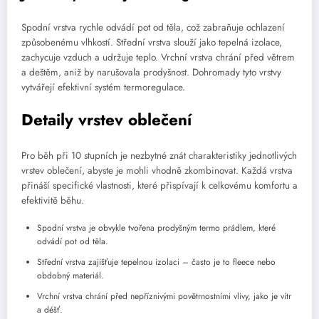
Spodní vrstva rychle odvádí pot od těla, což zabraňuje ochlazení
způsobenému vlhkostí. Střední vrstva slouží jako tepelná izolace,
zachycuje vzduch a udržuje teplo. Vrchní vrstva chrání před větrem
a deštěm, aniž by narušovala prodyšnost. Dohromady tyto vrstvy
vytvářejí efektivní systém termoregulace.
Detaily vrstev oblečení
Pro běh při 10 stupních je nezbytné znát charakteristiky jednotlivých
vrstev oblečení, abyste je mohli vhodně zkombinovat. Každá vrstva
přináší specifické vlastnosti, které přispívají k celkovému komfortu a
efektivitě běhu.
Spodní vrstva je obvykle tvořena prodyšným termo prádlem, které
odvádí pot od těla.
Střední vrstva zajišťuje tepelnou izolaci – často je to fleece nebo
obdobný materiál.
Vrchní vrstva chrání před nepříznivými povětrnostními vlivy, jako je vítr
a déšť.