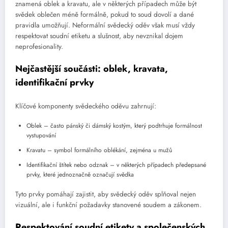
znamená oblek a kravatu, ale v některých případech může být
svědek oblečen méně formálně, pokud to soud dovolí a dané
pravidla umožňují. Neformální svědecký oděv však musí vždy
respektovat soudní etiketu a slušnost, aby nevznikal dojem
neprofesionality.
Nejčastější součásti: oblek, kravata,
identifikační prvky
Klíčové komponenty svědeckého oděvu zahrnují:
Oblek – často pánský či dámský kostým, který podtrhuje formálnost
vystupování
Kravatu – symbol formálního oblékání, zejména u mužů
Identifikační štítek nebo odznak – v některých případech předepsané
prvky, které jednoznačně označují svědka
Tyto prvky pomáhají zajistit, aby svědecký oděv splňoval nejen
vizuální, ale i funkční požadavky stanovené soudem a zákonem.
Respektování soudní etikety a společenských