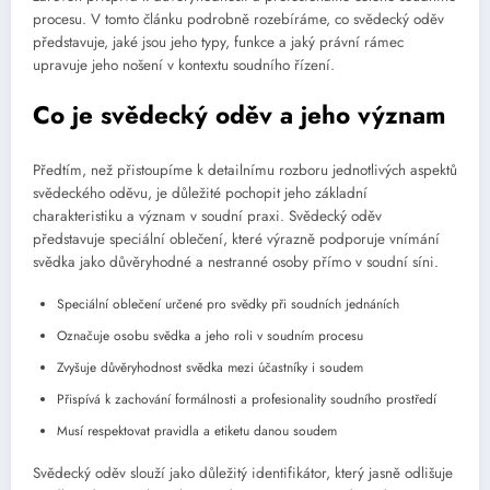
procesu. V tomto článku podrobně rozebíráme, co svědecký oděv
představuje, jaké jsou jeho typy, funkce a jaký právní rámec
upravuje jeho nošení v kontextu soudního řízení.
Co je svědecký oděv a jeho význam
Předtím, než přistoupíme k detailnímu rozboru jednotlivých aspektů
svědeckého oděvu, je důležité pochopit jeho základní
charakteristiku a význam v soudní praxi. Svědecký oděv
představuje speciální oblečení, které výrazně podporuje vnímání
svědka jako důvěryhodné a nestranné osoby přímo v soudní síni.
Speciální oblečení určené pro svědky při soudních jednáních
Označuje osobu svědka a jeho roli v soudním procesu
Zvyšuje důvěryhodnost svědka mezi účastníky i soudem
Přispívá k zachování formálnosti a profesionality soudního prostředí
Musí respektovat pravidla a etiketu danou soudem
Svědecký oděv slouží jako důležitý identifikátor, který jasně odlišuje