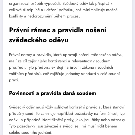
organizovat průběh výpovědí. Svědecký oděv tak přispívá k
celkové disciplíně a udržení pořádku, což minimalizuje možné
konflikty a nedorozumění během procesu.
Právní rámec a pravidla nošení
svědeckého oděvu
Právní normy a pravidla, která upravují nošení svědeckého oděvu,
mají za cíl zajistit jeho konzistenci a relevantnost v soudním
prostředí. Tyto předpisy existují na úrovni zákona i soudních
vnitřních předpisů, což zajišťuje jednotný standard v celé soudní
praxi.
Povinnosti a pravidla daná soudem
Svědecký oděv musí vždy splňovat konkrétní pravidla, která stanoví
příslušný soud. To zahrnuje například požadavky na formálnost, typ
oděvu a případné identifikační prvky, jako jsou štítky nebo odznaky.
Tyto požadavky jsou závazné a svědci se jimi musí řídit během
celého soudního jednání.