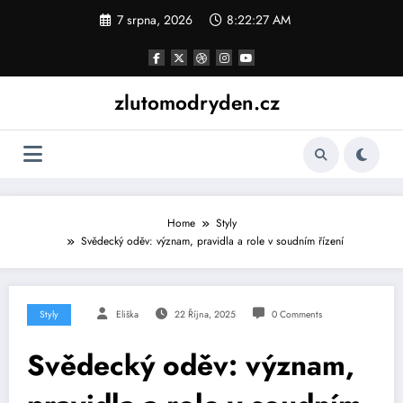
Skip
7 srpna, 2026
8:22:28 AM
to
content
zlutomodryden.cz
Home
Styly
Svědecký oděv: význam, pravidla a role v soudním řízení
Styly
Eliška
22 Října, 2025
0 Comments
Svědecký oděv: význam,