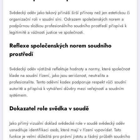
Svědecký oděv jako takový přináší širší přínosy než jen estetickou či
organizační roli v soudní síni. Odrazem společenských norem a
podpůrnou složkou profesionálního soudního prostředí přispívá k
legitimitě a vážnosti justice ve společnosti.
Reflexe společenských norem soudního
prostředí
Svědecký oděv výstižně reflektuje hodnoty a normy, které společnost
klade na soudní řízení, jako jsou serióznost, neutralita a
profesionalita. Tento oděvní kodex podporuje respekt vůči soudní
autoritě a přispívá k vytváření důvěry mezi veřejností a soudním
systémem.
Dokazatel role svědka v soudě
Jako přímý vizuální doklad svědecké role v soudě svědecký oděv
usnadňuje identifikaci osob, které mají v řízení vypovídat. Tato
funkce je velmi důležitá pro právní jistotu a řádný průběh soudního