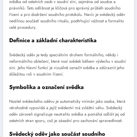
svědka od ostatních osob v soudní síni, zejména od soudce a
právníků. Tato odlišnost je klíčová pro správný průběh soudního
řízení a pro dodržení soudního protokolu. Navíc je svědecký oděv
nedílnou součástí soudního rituálu, podtrhující vážnost a formalitu
celé procedury.
Definice a základní charakteristika
Svědecký oděv je tedy speciálním druhem formálního, někdy i
neformálního oblečení, které nosí svědek během výslechu v soudní
síni. Jeho hlavní funkcí je vizuálně označit svědka a zdůraznit jeho
důležitou roli v soudním řízení.
Symbolika a označení svědka
Nositel svědeckého oděvu je automaticky vnímán jako osoba, která
věrohodně vypovídá a jejíž svědectví má zvláštní váhu. Svědecký
oděv zároveň signalizuje neutralitu svědka a pomáhá odlišit jej od
ostatních stran sporu, což je zásadní pro zachování spravedlnosti.
Svědecký oděv jako součást soudního